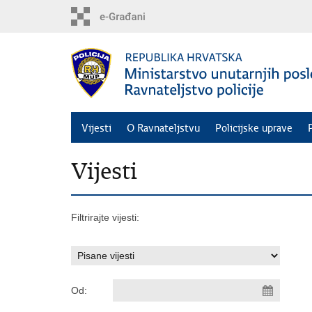
Preskoči
na
glavni
sadržaj
Vijesti
O Ravnateljstvu
Policijske uprave
Vijesti
Filtrirajte vijesti:
Od: