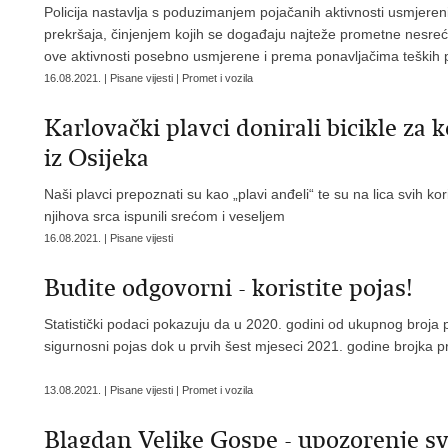
Policija nastavlja s poduzimanjem pojačanih aktivnosti usmjeren
prekršaja, činjenjem kojih se događaju najteže prometne nesre
ove aktivnosti posebno usmjerene i prema ponavljačima teških pr
16.08.2021. | Pisane vijesti | Promet i vozila
Karlovački plavci donirali bicikle za 
iz Osijeka
Naši plavci prepoznati su kao „plavi anđeli“ te su na lica svih k
njihova srca ispunili srećom i veseljem
16.08.2021. | Pisane vijesti
Budite odgovorni - koristite pojas!
Statistički podaci pokazuju da u 2020. godini od ukupnog broja po
sigurnosni pojas dok u prvih šest mjeseci 2021. godine brojka pr
13.08.2021. | Pisane vijesti | Promet i vozila
Blagdan Velike Gospe - upozorenje 