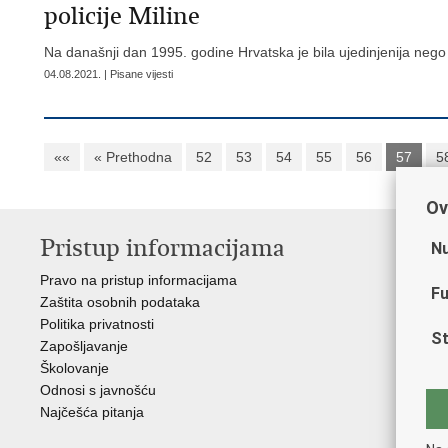
policije Miline
Na današnji dan 1995. godine Hrvatska je bila ujedinjenija nego
04.08.2021. | Pisane vijesti
««
« Prethodna
52
53
54
55
56
57
5
Ov
Pristup informacijama
V
Nu
Pravo na pristup informacijama
Min
Fu
Zaštita osobnih podataka
EMN
Politika privatnosti
Pol
St
Zapošljavanje
Pol
Školovanje
Muz
Odnosi s javnošću
Zak
Najčešća pitanja
Dom
Sin