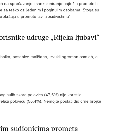
ih na sprečavanje i sankcioniranje najtežih prometnih
će sa teško ozlijeđenim i poginulim osobama. Stoga su
ekršaja u prometu tzv. „recidivistima“
korisnike udruge „Rijeka ljubavi“
orisnika, posebice mališana, izvukli ogroman osmjeh, a
ginulih skoro polovica (47,6%) nije koristila
elazi polovicu (56,4%). Nemojte postati dio crne brojke
svim sudionicima prometa