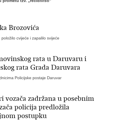
 prometu tzv. „recidivisti“
jka Brozovića
oložilo cvijeće i zapalilo svijeće
movinskog rata u Daruvaru i
skog rata Grada Daruvara
dnicima Policijske postaje Daruvar
ri vozača zadržana u posebnim
zača policija predložila
ajnom postupku