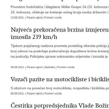
Povodom hodočašća i blagdana Velike Gospe 14./15. kolovoza i o
15. kolovoza, očekuje se kretanje većeg broja osoba državnim 
13.08.2021. | Pisane vijesti | Promet i vozila
Najveća prekoračena brzina izmjeren
iznosila 239 km/h
Tijekom pojačanog nadzora prometa proteklog vikenda policija j
broj odnosi na prekršaje prekoračenja dopuštene brzine kretanj
na području Policijske uprave vukovarsko-srijemske i iznosila j
09.08.2021. | Pisane vijesti | Statistike | Promet i vozila
Vozači pazite na motocikliste i bicikli
S obzirom na povećan broj motociklista, mopedista i biciklista 
06.08.2021. | Pisane vijesti | Promet i vozila
Čestitka potpredsjednika Vlade Božin