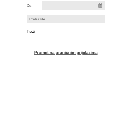
Do:
Promet na graničnim prijelazima