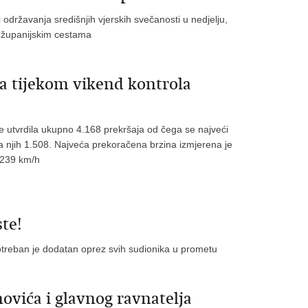
državanja središnjih vjerskih svečanosti u nedjelju,
i županijskim cestama
a tijekom vikend kontrola
e utvrdila ukupno 4.168 prekršaja od čega se najveći
a njih 1.508. Najveća prekoračena brzina izmjerena je
e 239 km/h
ste!
potreban je dodatan oprez svih sudionika u prometu
ovića i glavnog ravnatelja