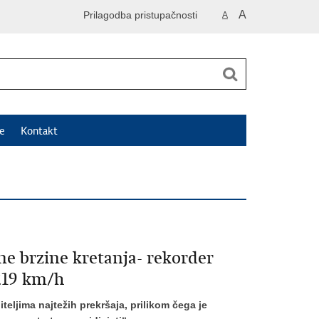
A
Prilagodba pristupačnosti
A
e
Kontakt
ne brzine kretanja- rekorder
219 km/h
teljima najtežih prekršaja, prilikom čega je