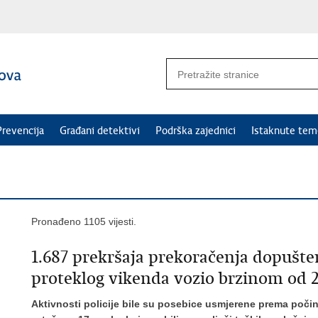
Prevencija
Građani detektivi
Podrška zajednici
Istaknute tem
Pronađeno 1105 vijesti.
1.687 prekršaja prekoračenja dopušte
proteklog vikenda vozio brzinom od 
Aktivnosti policije bile su posebice usmjerene prema počini