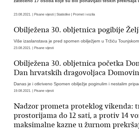
zatečeno 17 osoba koje su bili ponavljači teških prekršaja u
23.08.2021. | Pisane vijesti | Statistike | Promet i vozila
Obilježena 30. obljetnica pogibije Žel
Više izaslanstava je pred spomen obilježjem u Tržiću Tounjskom p
23.08.2021. | Pisane vijesti
Obilježena 30. obljetnica početka Do
Dan hrvatskih dragovoljaca Domovin
Danas je i otkriveno Spomen obilježje poginulim i nestalim pripa
19.08.2021. | Pisane vijesti
Nadzor prometa proteklog vikenda: t
prostorijama do 12 sati, a protiv 14 vo
maksimalne kazne u žurnom prekrš