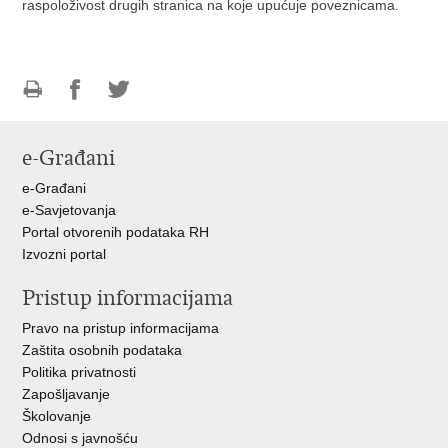
raspoloživost drugih stranica na koje upućuje poveznicama.
Ispiši
Podijeli
Podijeli
stranicu
na
na
e-Građani
Facebooku
Twitteru
e-Građani
e-Savjetovanja
Portal otvorenih podataka RH
Izvozni portal
Pristup informacijama
Pravo na pristup informacijama
Zaštita osobnih podataka
Politika privatnosti
Zapošljavanje
Školovanje
Odnosi s javnošću