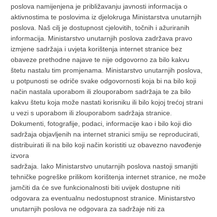
poslova namijenjena je približavanju javnosti informacija o
aktivnostima te poslovima iz djelokruga Ministarstva unutarnjih
poslova. Naš cilj je dostupnost cjelovitih, točnih i ažuriranih
informacija. Ministarstvo unutarnjih poslova zadržava pravo
izmjene sadržaja i uvjeta korištenja internet stranice bez
obaveze prethodne najave te nije odgovorno za bilo kakvu
štetu nastalu tim promjenama. Ministarstvo unutarnjih poslova,
u potpunosti se odriče svake odgovornosti koja bi na bilo koji
način nastala uporabom ili zlouporabom sadržaja te za bilo
kakvu štetu koja može nastati korisniku ili bilo kojoj trećoj strani
u vezi s uporabom ili zlouporabom sadržaja stranice.
Dokumenti, fotografije, podaci, informacije kao i bilo koji dio
sadržaja objavljenih na internet stranici smiju se reproducirati,
distribuirati ili na bilo koji način koristiti uz obavezno navođenje
izvora
sadržaja. Iako Ministarstvo unutarnjih poslova nastoji smanjiti
tehničke pogreške prilikom korištenja internet stranice, ne može
jamčiti da će sve funkcionalnosti biti uvijek dostupne niti
odgovara za eventualnu nedostupnost stranice. Ministarstvo
unutarnjih poslova ne odgovara za sadržaje niti za