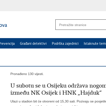
Prevencija
Građani detektivi
Podrška zajednici
Istaknute tem
Pronađeno 130 vijesti.
U subotu se u Osijeku održava nogom
između NK Osijek i HNK „Hajduk“
Ulazi u stadion bit će otvoreni od 15,30 sati. Pozivaju se posjetit