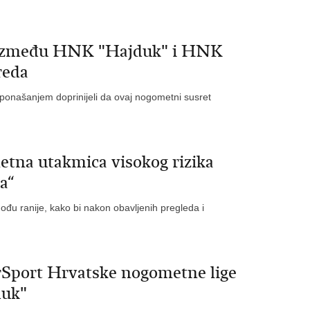
a između HNK "Hajduk" i HNK
reda
 ponašanjem doprinijeli da ovaj nogometni susret
etna utakmica visokog rizika
a“
 dođu ranije, kako bi nakon obavljenih pregleda i
Sport Hrvatske nogometne lige
uk"