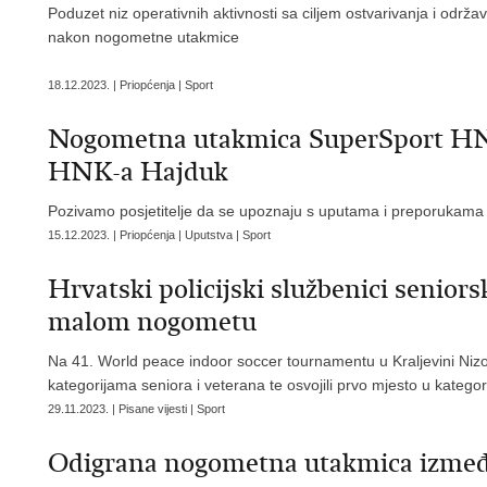
Poduzet niz operativnih aktivnosti sa ciljem ostvarivanja i održav
nakon nogometne utakmice
18.12.2023. | Priopćenja | Sport
Nogometna utakmica SuperSport H
HNK-a Hajduk
Pozivamo posjetitelje da se upoznaju s uputama i preporukama
15.12.2023. | Priopćenja | Uputstva | Sport
Hrvatski policijski službenici senior
malom nogometu
Na 41. World peace indoor soccer tournamentu u Kraljevini Nizoz
kategorijama seniora i veterana te osvojili prvo mjesto u kategori
29.11.2023. | Pisane vijesti | Sport
Odigrana nogometna utakmica izme