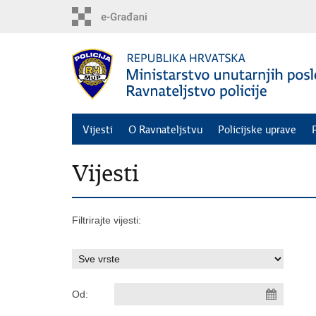
Preskoči
na
glavni
sadržaj
Vijesti
O Ravnateljstvu
Policijske uprave
Vijesti
Filtrirajte vijesti:
Od: