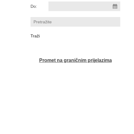
Do:
Promet na graničnim prijelazima