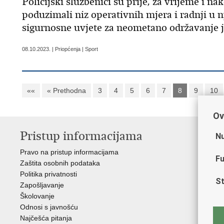
Policijski službenici su prije, za vrijeme i n
poduzimali niz operativnih mjera i radnji u n
sigurnosne uvjete za neometano održavanje 
08.10.2023. | Priopćenja | Sport
««
« Prethodna
3
4
5
6
7
8
9
10
Ov
Pristup informacijama
V
Nu
Pravo na pristup informacijama
Min
Fu
Zaštita osobnih podataka
EMN
Politika privatnosti
Pol
St
Zapošljavanje
Pol
Školovanje
Muz
Odnosi s javnošću
Zak
Najčešća pitanja
Dom