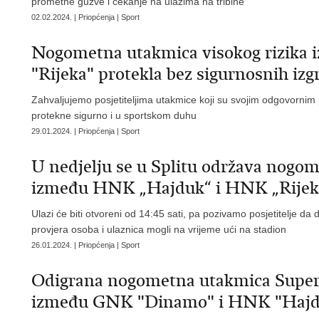
prometne gužve i čekanje na ulazima na tribine
02.02.2024. | Priopćenja | Sport
Nogometna utakmica visokog rizik
"Rijeka" protekla bez sigurnosnih izg
Zahvaljujemo posjetiteljima utakmice koji su svojim odgovornim
protekne sigurno i u sportskom duhu
29.01.2024. | Priopćenja | Sport
U nedjelju se u Splitu održava nogom
između HNK „Hajduk“ i HNK „Rijek
Ulazi će biti otvoreni od 14:45 sati, pa pozivamo posjetitelje da
provjera osoba i ulaznica mogli na vrijeme ući na stadion
26.01.2024. | Priopćenja | Sport
Odigrana nogometna utakmica Super
između GNK "Dinamo" i HNK "Hajd