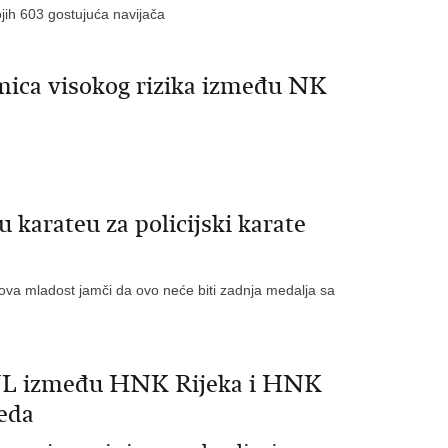
jih 603 gostujuća navijača
mica visokog rizika između NK
 karateu za policijski karate
ihova mladost jamči da ovo neće biti zadnja medalja sa
L između HNK Rijeka i HNK
reda