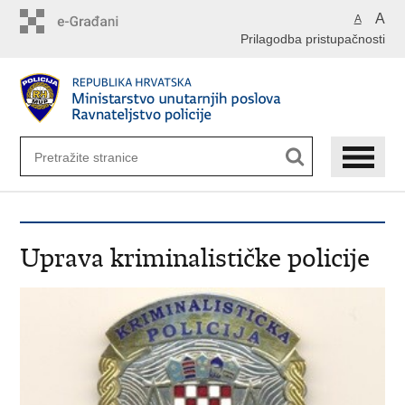
Preskoči
A
A
na
Prilagodba pristupačnosti
glavni
sadržaj
Uprava kriminalističke policije