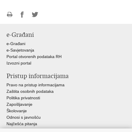
Ispiši
Podijeli
Podijeli
stranicu
na
na
e-Građani
Facebooku
Twitteru
e-Građani
e-Savjetovanja
Portal otvorenih podataka RH
Izvozni portal
Pristup informacijama
Pravo na pristup informacijama
Zaštita osobnih podataka
Politika privatnosti
Zapošljavanje
Školovanje
Odnosi s javnošću
Najčešća pitanja