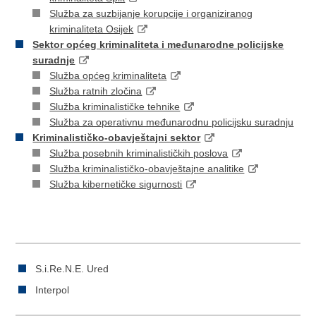
Služba za suzbijanje korupcije i organiziranog
kriminaliteta Osijek
Sektor općeg kriminaliteta i međunarodne policijske
suradnje
Služba općeg kriminaliteta
Služba ratnih zločina
Služba kriminalističke tehnike
Služba za operativnu međunarodnu policijsku suradnju
Kriminalističko-obavještajni sektor
Služba posebnih kriminalističkih poslova
Služba kriminalističko-obavještajne analitike
Služba kibernetičke sigurnosti
S.i.Re.N.E. Ured
Interpol