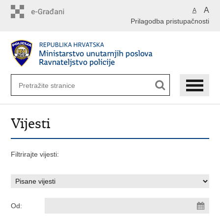
Preskoči
A
A
na
Prilagodba pristupačnosti
glavni
sadržaj
Vijesti
Filtrirajte vijesti:
Od: