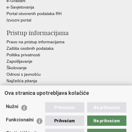
e-Građani
e-Savjetovanja
Portal otvorenih podataka RH
Izvozni portal
Pristup informacijama
Pravo na pristup informacijama
Zaštita osobnih podataka
Politika privatnosti
Zapošljavanje
Školovanje
Odnosi s javnošću
Najčešća pitanja
Ova stranica upotrebljava kolačiće
Važne poveznice
Ministarstvo unutarnjih poslova RH
Nužni
Prihvaćam
Ne prihvaćam
EMN Nacionalna kontaktna točka za Republiku Hrvatsku
Policijske uprave
Funkcionalni
Prihvaćam
Ne prihvaćam
Policijska akademija
Muzej policije