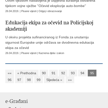
Ovom vježbom nastavljena je uspješna suradnja ostvarena
tijekom vojne vježbe ''Očevid eksplozije auto-bombe''
26.04.2019. | Pisane vijesti | Odgoj i obrazovanje
Edukacija ekipa za očevid na Policijskoj
akademiji
U okviru projekta sufinanciranog iz Fonda za unutarnju
sigurnost Europske unije održava se dvodnevna edukacija
ekipa za očevid
26.04.2019. | Pisane vijesti | Kaznena djela i zakon
««
« Prethodna
90
91
92
93
94
95
96
97
98
99
Sljedeća »
»»
e-Građani