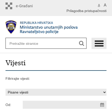
Preskoči
A
A
na
Prilagodba pristupačnosti
glavni
sadržaj
Vijesti
Filtrirajte vijesti:
Od: