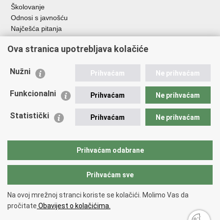
Školovanje
Odnosi s javnošću
Najčešća pitanja
Ova stranica upotrebljava kolačiće
Važne poveznice
Ministarstvo unutarnjih poslova RH
Nužni
Prihvaćam
Ne prihvaćam
EMN Nacionalna kontaktna točka za Republiku Hrvatsku
Policijske uprave
Funkcionalni
Prihvaćam
Ne prihvaćam
Policijska akademija
Muzej policije
Statistički
Prihvaćam
Ne prihvaćam
Zaklada policijske solidarnosti
Dom zdravlja MUP-a
Sindikati
Prihvaćam odabrane
Udruge
Prihvaćam sve
Povratak na vrh
Na ovoj mrežnoj stranci koriste se kolačići. Molimo Vas da
Copyright © 2026 Ravnateljstvo policije.
Uvjeti korištenja
.
Izjava o
pročitate
Obavijest o kolačićima.
pristupačnosti
.