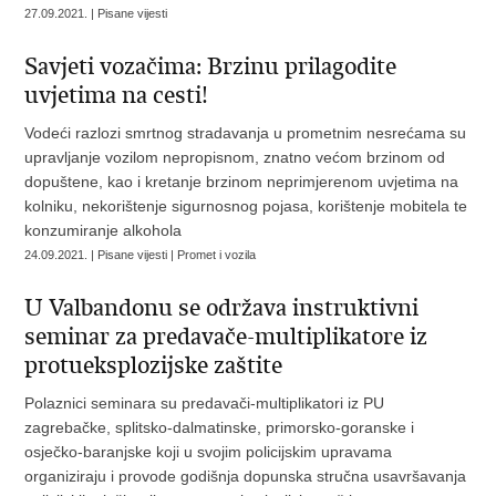
27.09.2021. | Pisane vijesti
Savjeti vozačima: Brzinu prilagodite
uvjetima na cesti!
Vodeći razlozi smrtnog stradavanja u prometnim nesrećama su
upravljanje vozilom nepropisnom, znatno većom brzinom od
dopuštene, kao i kretanje brzinom neprimjerenom uvjetima na
kolniku, nekorištenje sigurnosnog pojasa, korištenje mobitela te
konzumiranje alkohola
24.09.2021. | Pisane vijesti | Promet i vozila
U Valbandonu se održava instruktivni
seminar za predavače-multiplikatore iz
protueksplozijske zaštite
Polaznici seminara su predavači-multiplikatori iz PU
zagrebačke, splitsko-dalmatinske, primorsko-goranske i
osječko-baranjske koji u svojim policijskim upravama
organiziraju i provode godišnja dopunska stručna usavršavanja