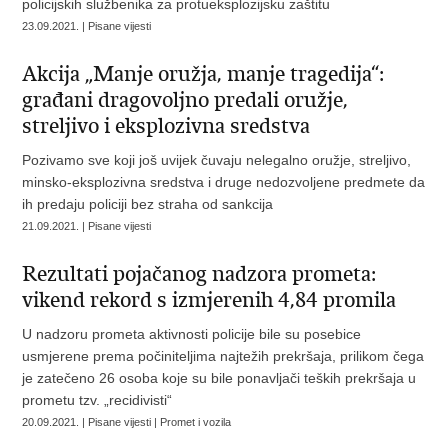
policijskih službenika za protueksplozijsku zaštitu
23.09.2021. | Pisane vijesti
Akcija „Manje oružja, manje tragedija“:
građani dragovoljno predali oružje,
streljivo i eksplozivna sredstva
Pozivamo sve koji još uvijek čuvaju nelegalno oružje, streljivo,
minsko-eksplozivna sredstva i druge nedozvoljene predmete da
ih predaju policiji bez straha od sankcija
21.09.2021. | Pisane vijesti
Rezultati pojačanog nadzora prometa:
vikend rekord s izmjerenih 4,84 promila
U nadzoru prometa aktivnosti policije bile su posebice
usmjerene prema počiniteljima najtežih prekršaja, prilikom čega
je zatečeno 26 osoba koje su bile ponavljači teških prekršaja u
prometu tzv. „recidivisti“
20.09.2021. | Pisane vijesti | Promet i vozila