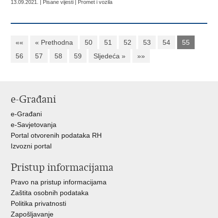
13.09.2021. | Pisane vijesti | Promet i vozila
««
« Prethodna
50
51
52
53
54
55
56
57
58
59
Sljedeća »
»»
e-Građani
e-Građani
e-Savjetovanja
Portal otvorenih podataka RH
Izvozni portal
Pristup informacijama
Pravo na pristup informacijama
Zaštita osobnih podataka
Politika privatnosti
Zapošljavanje