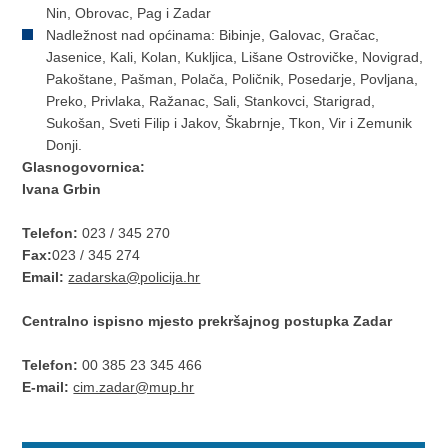
Nin, Obrovac, Pag i Zadar
Nadležnost nad općinama: Bibinje, Galovac, Gračac,
Jasenice, Kali, Kolan, Kukljica, Lišane Ostrovičke, Novigrad,
Pakoštane, Pašman, Polača, Poličnik, Posedarje, Povljana,
Preko, Privlaka, Ražanac, Sali, Stankovci, Starigrad,
Sukošan, Sveti Filip i Jakov, Škabrnje, Tkon, Vir i Zemunik
Donji.
Glasnogovornica:
Ivana Grbin
Telefon:
023 / 345 270
Fax:
023 / 345 274
Email:
zadarska@policija.hr
Centralno ispisno mjesto prekršajnog postupka Zadar
Telefon:
00 385 23 345 466
E-mail:
cim.zadar@mup.hr