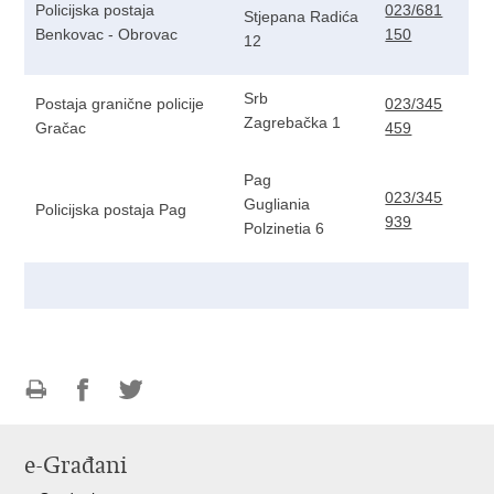
Policijska postaja
023/681
Stjepana Radića
Benkovac - Obrovac
150
12
Srb
Postaja granične policije
023/345
Zagrebačka 1
Gračac
459
Pag
023/345
Gugliania
Policijska postaja Pag
939
Polzinetia 6
Ispiši
Podijeli
Podijeli
stranicu
na
na
e-Građani
Facebooku
Twitteru