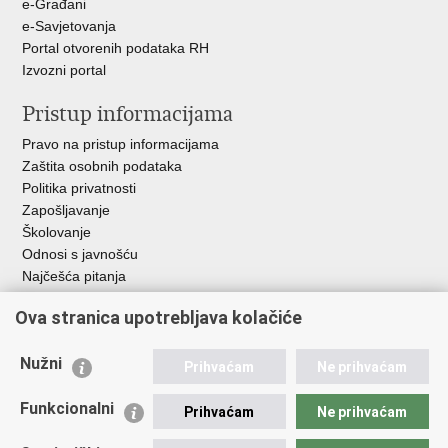
e-Građani
e-Savjetovanja
Portal otvorenih podataka RH
Izvozni portal
Pristup informacijama
Pravo na pristup informacijama
Zaštita osobnih podataka
Politika privatnosti
Zapošljavanje
Školovanje
Odnosi s javnošću
Najčešća pitanja
Ova stranica upotrebljava kolačiće
Važne poveznice
Ministarstvo unutarnjih poslova RH
Nužni
Prihvaćam
Ne prihvaćam
EMN Nacionalna kontaktna točka za Republiku Hrvatsku
Policijske uprave
Funkcionalni
Prihvaćam
Ne prihvaćam
Policijska akademija
Muzej policije