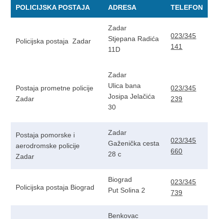
POLICIJSKA POSTAJA
ADRESA
TELEFON
Zadar
023/345
Stjepana Radića
Policijska postaja Zadar
141
11D
Zadar
Ulica bana
Postaja prometne policije
023/345
Josipa Jelačića
Zadar
239
30
Zadar
Postaja pomorske i
023/345
Gaženička cesta
aerodromske policije
660
28 c
Zadar
Biograd
023/345
Policijska postaja Biograd
Put Solina 2
739
Benkovac