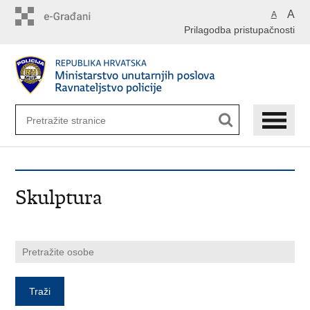
Preskoči
A
A
na
Prilagodba pristupačnosti
glavni
sadržaj
Skulptura