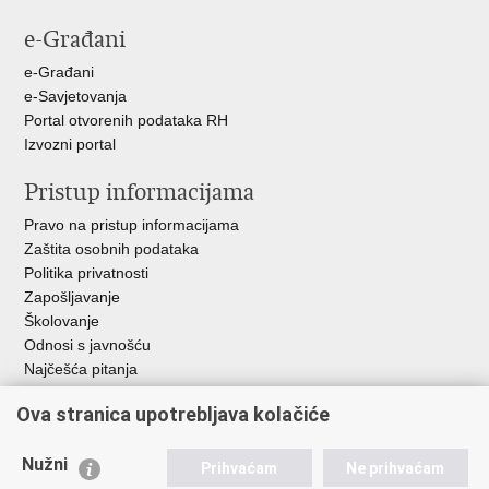
stranicu
na
na
e-Građani
Facebooku
Twitteru
e-Građani
e-Savjetovanja
Portal otvorenih podataka RH
Izvozni portal
Pristup informacijama
Pravo na pristup informacijama
Zaštita osobnih podataka
Politika privatnosti
Zapošljavanje
Školovanje
Odnosi s javnošću
Najčešća pitanja
Ova stranica upotrebljava kolačiće
Važne poveznice
Ministarstvo unutarnjih poslova RH
Nužni
Prihvaćam
Ne prihvaćam
EMN Nacionalna kontaktna točka za Republiku Hrvatsku