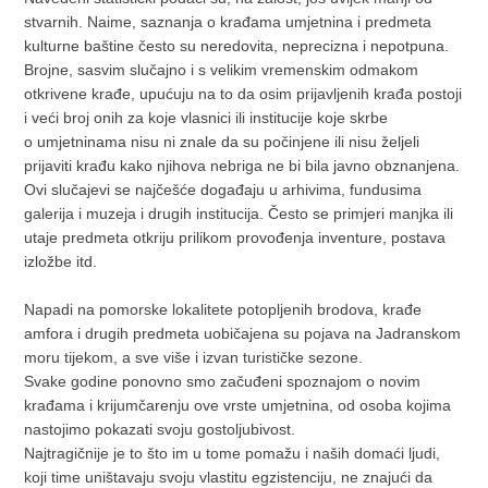
stvarnih. Naime, saznanja o krađama umjetnina i predmeta
kulturne baštine često su neredovita, neprecizna i nepotpuna.
Brojne, sasvim slučajno i s velikim vremenskim odmakom
otkrivene krađe, upućuju na to da osim prijavljenih krađa postoji
i veći broj onih za koje vlasnici ili institucije koje skrbe
o umjetninama nisu ni znale da su počinjene ili nisu željeli
prijaviti krađu kako njihova nebriga ne bi bila javno obznanjena.
Ovi slučajevi se najčešće događaju u arhivima, fundusima
galerija i muzeja i drugih institucija. Često se primjeri manjka ili
utaje predmeta otkriju prilikom provođenja inventure, postava
izložbe itd.
Napadi na pomorske lokalitete potopljenih brodova, krađe
amfora i drugih predmeta uobičajena su pojava na Jadranskom
moru tijekom, a sve više i izvan turističke sezone.
Svake godine ponovno smo začuđeni spoznajom o novim
krađama i krijumčarenju ove vrste umjetnina, od osoba kojima
nastojimo pokazati svoju gostoljubivost.
Najtragičnije je to što im u tome pomažu i naših domaći ljudi,
koji time uništavaju svoju vlastitu egzistenciju, ne znajući da