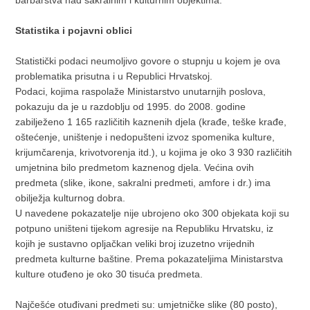
Statistika i pojavni oblici
Statistički podaci neumoljivo govore o stupnju u kojem je ova
problematika prisutna i u Republici Hrvatskoj.
Podaci, kojima raspolaže Ministarstvo unutarnjih poslova,
pokazuju da je u razdoblju od 1995. do 2008. godine
zabilježeno 1 165 različitih kaznenih djela (krađe, teške krađe,
oštećenje, uništenje i nedopušteni izvoz spomenika kulture,
krijumčarenja, krivotvorenja itd.), u kojima je oko 3 930 različitih
umjetnina bilo predmetom kaznenog djela. Većina ovih
predmeta (slike, ikone, sakralni predmeti, amfore i dr.) ima
obilježja kulturnog dobra.
U navedene pokazatelje nije ubrojeno oko 300 objekata koji su
potpuno uništeni tijekom agresije na Republiku Hrvatsku, iz
kojih je sustavno opljačkan veliki broj izuzetno vrijednih
predmeta kulturne baštine. Prema pokazateljima Ministarstva
kulture otuđeno je oko 30 tisuća predmeta.
Najčešće otuđivani predmeti su: umjetničke slike (80 posto),