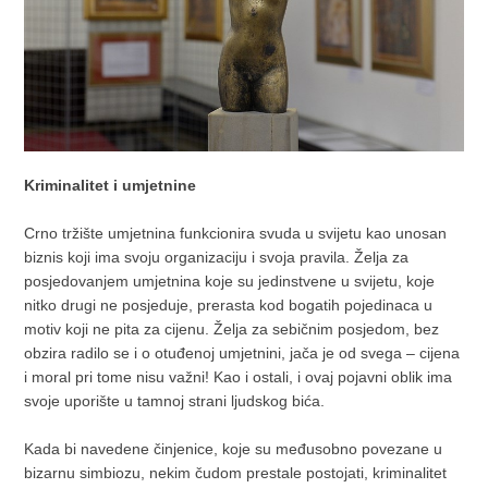
Kriminalitet i umjetnine
Crno tržište umjetnina funkcionira svuda u svijetu kao unosan
biznis koji ima svoju organizaciju i svoja pravila. Želja za
posjedovanjem umjetnina koje su jedinstvene u svijetu, koje
nitko drugi ne posjeduje, prerasta kod bogatih pojedinaca u
motiv koji ne pita za cijenu. Želja za sebičnim posjedom, bez
obzira radilo se i o otuđenoj umjetnini, jača je od svega – cijena
i moral pri tome nisu važni! Kao i ostali, i ovaj pojavni oblik ima
svoje uporište u tamnoj strani ljudskog bića.
Kada bi navedene činjenice, koje su međusobno povezane u
bizarnu simbiozu, nekim čudom prestale postojati, kriminalitet