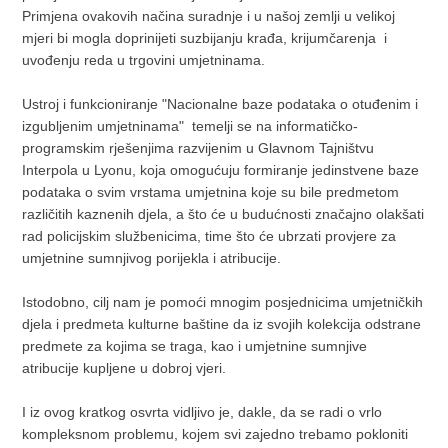
Primjena ovakovih načina suradnje i u našoj zemlji u velikoj
mjeri bi mogla doprinijeti suzbijanju krađa, krijumčarenja i
uvođenju reda u trgovini umjetninama.
Ustroj i funkcioniranje "Nacionalne baze podataka o otuđenim i
izgubljenim umjetninama" temelji se na informatičko-
programskim rješenjima razvijenim u Glavnom Tajništvu
Interpola u Lyonu, koja omogućuju formiranje jedinstvene baze
podataka o svim vrstama umjetnina koje su bile predmetom
različitih kaznenih djela, a što će u budućnosti značajno olakšati
rad policijskim službenicima, time što će ubrzati provjere za
umjetnine sumnjivog porijekla i atribucije.
Istodobno, cilj nam je pomoći mnogim posjednicima umjetničkih
djela i predmeta kulturne baštine da iz svojih kolekcija odstrane
predmete za kojima se traga, kao i umjetnine sumnjive
atribucije kupljene u dobroj vjeri.
I iz ovog kratkog osvrta vidljivo je, dakle, da se radi o vrlo
kompleksnom problemu, kojem svi zajedno trebamo pokloniti