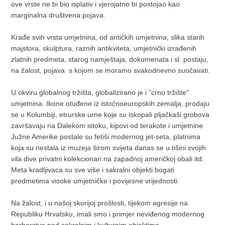
ove vrste ne bi bio isplativ i vjerojatno bi postojao kao
marginalna društvena pojava.
Krađe svih vrsta umjetnina, od antičkih umjetnina, slika starih
majstora, skulptura, raznih antikviteta, umjetnički izrađenih
zlatnih predmeta, starog namještaja, dokumenata i sl. postaju,
na žalost, pojava s kojom se moramo svakodnevno suočavati.
U okviru globalnog tržišta, globalizirano je i "crno tržište"
umjetnina. Ikone otuđene iz istočnoeuropskih zemalja, prodaju
se u Kolumbiji, etrurske urne koje su iskopali pljačkaši grobova
završavaju na Dalekom istoku, kipovi od terakote i umjetnine
Južne Amerike postale su fetiši modernog jet-seta, platnima
koja su nestala iz muzeja širom svijeta danas se u tišini svojih
vila dive privatni kolekcionari na zapadnoj američkoj obali itd.
Meta kradljivaca su sve više i sakralni objekti bogati
predmetima visoke umjetničke i povijesne vrijednosti.
Na žalost, i u našoj skorijoj prošlosti, tijekom agresije na
Republiku Hrvatsku, imali smo i primjer neviđenog modernog
barbarstva nad sakralnim i kulturnim objektima.