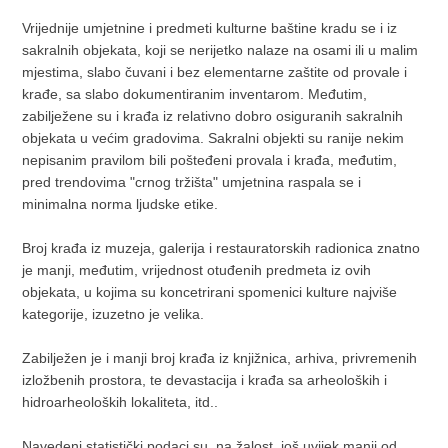
Vrijednije umjetnine i predmeti kulturne baštine kradu se i iz
sakralnih objekata, koji se nerijetko nalaze na osami ili u malim
mjestima, slabo čuvani i bez elementarne zaštite od provale i
krađe, sa slabo dokumentiranim inventarom. Međutim,
zabilježene su i krađa iz relativno dobro osiguranih sakralnih
objekata u većim gradovima. Sakralni objekti su ranije nekim
nepisanim pravilom bili pošteđeni provala i krađa, međutim,
pred trendovima "crnog tržišta" umjetnina raspala se i
minimalna norma ljudske etike.
Broj krađa iz muzeja, galerija i restauratorskih radionica znatno
je manji, međutim, vrijednost otuđenih predmeta iz ovih
objekata, u kojima su koncetrirani spomenici kulture najviše
kategorije, izuzetno je velika.
Zabilježen je i manji broj krađa iz knjižnica, arhiva, privremenih
izložbenih prostora, te devastacija i krađa sa arheoloških i
hidroarheoloških lokaliteta, itd..
Navedeni statistički podaci su, na žalost, još uvijek manji od