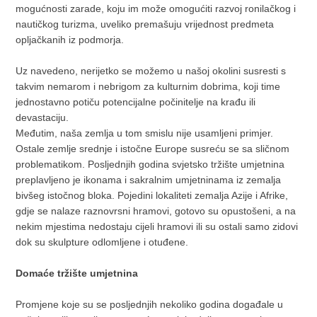
mogućnosti zarade, koju im može omogućiti razvoj ronilačkog i
nautičkog turizma, uveliko premašuju vrijednost predmeta
opljačkanih iz podmorja.
Uz navedeno, nerijetko se možemo u našoj okolini susresti s
takvim nemarom i nebrigom za kulturnim dobrima, koji time
jednostavno potiču potencijalne počinitelje na krađu ili
devastaciju.
Međutim, naša zemlja u tom smislu nije usamljeni primjer.
Ostale zemlje srednje i istočne Europe susreću se sa sličnom
problematikom. Posljednjih godina svjetsko tržište umjetnina
preplavljeno je ikonama i sakralnim umjetninama iz zemalja
bivšeg istočnog bloka. Pojedi­ni lokaliteti zemalja Azije i Afrike,
gdje se nalaze raznovrsni hramovi, gotovo su opustošeni, a na
nekim mjestima nedostaju cijeli hramovi ili su ostali samo zidovi
dok su skulpture odlomljene i otuđene.
Domaće tržište umjetnina
Promjene koje su se posljednjih nekoliko godina događale u