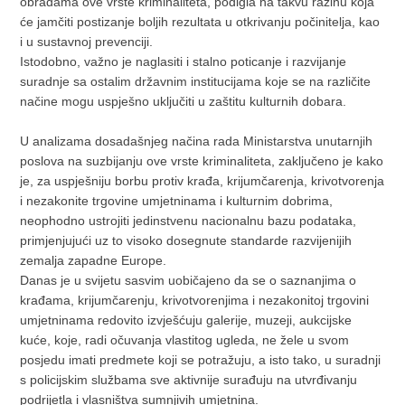
obradama ove vrste kriminaliteta, podigla na takvu razinu koja
će jamčiti postizanje boljih rezultata u otkrivanju počinitelja, kao
i u sustavnoj prevenciji.
Istodobno, važno je naglasiti i stalno poticanje i razvijanje
suradnje sa ostalim državnim institucijama koje se na različite
načine mogu uspješno uključiti u zaštitu kulturnih dobara.
U analizama dosadašnjeg načina rada Ministarstva unutarnjih
poslova na suzbijanju ove vrste kriminaliteta, zaključeno je kako
je, za uspješniju borbu protiv krađa, krijumčarenja, krivotvorenja
i nezakonite trgovine umjetninama i kulturnim dobrima,
neophodno ustrojiti jedinstvenu nacionalnu bazu podataka,
primjenjujući uz to visoko dosegnute standarde razvijenijih
zemalja zapadne Europe.
Danas je u svijetu sasvim uobičajeno da se o saznanjima o
krađama, krijumčarenju, krivotvorenjima i nezakonitoj trgovini
umjetninama redovito izvješćuju galerije, muzeji, aukcij­ske
kuće, koje, radi očuvanja vlastitog ugle­da, ne žele u svom
posjedu imati predmete koji se potražuju, a isto tako, u suradnji
s policijskim službama sve aktivnije surađuju na utvrđivanju
podrijetla i vlasništva sumnjivih umjetnina.