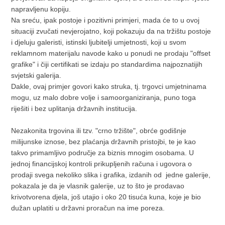
napravljenu kopiju.
Na sreću, ipak postoje i pozitivni primjeri, mada će to u ovoj
situaciji zvučati nevjerojatno, koji pokazuju da na tržištu postoje
i djeluju galeristi, istinski ljubitelji umjetnosti, koji u svom
reklamnom materijalu navode kako u ponudi ne prodaju "offset
grafike" i čiji certifikati se izdaju po standardima najpoznatijih
svjetski galerija.
Dakle, ovaj primjer govori kako struka, tj. trgovci umjetninama
mogu, uz malo dobre volje i samoorganiziranja, puno toga
riješiti i bez uplitanja državnih institucija.
Nezakonita trgovina ili tzv. "crno tržište", obrće godišnje
milijunske iznose, bez plaćanja državnih pristojbi, te je kao
takvo primamljivo područje za biznis mnogim osobama. U
jednoj financijskoj kontroli prikupljenih računa i ugovora o
prodaji svega nekoliko slika i grafika, izdanih od jedne galerije,
pokazala je da je vlasnik galerije, uz to što je prodavao
krivotvorena djela, još utajio i oko 20 tisuća kuna, koje je bio
dužan uplatiti u državni proračun na ime poreza.