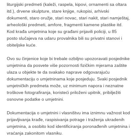
liturgijski predmeti (kaleži, raspela, kipovi, ornamenti sa oltara
itd.), drvene skulpture, stare knjige, rukopisi, arhivski
dokumenti, staro oružje, stari novac, stari nakit, stari namještaj,
arheološki predmeti, amfore, fragmenti kamene plastike itd.
Kod krađa umjetnina koje su građani prijavili policiji, u 85
posto slučajeva na udaru provalnika bili su privatni stanovi i
obiteljske kuće.
Ovo su činjenice koje bi trebale ozbiljno upozoravati posjednike
umjetnina da posvete više pozornosti fizičkim mjerama zaštite
ulaza u objekte te da svakako naprave odgovarajuću
dokumentaciju o umjetninama koje posjeduju. Svaki posjednik
umjetničkih predmeta može, uz minimum napora i neznatne
troškove fotografiranja, koristeći priloženi upitnik, pribilježiti
osnovne podatke o umjetnini.
Dokumentacija o umjetnini i vlasništvu ima iznimnu važnost kod
prijavljivanja krađe, raspisivanja potrage i traženja ukradenih
umjetnina, a osobito kod identificiranja poronađenih umjetnina i
vraćanja zakonitom vlasniku.