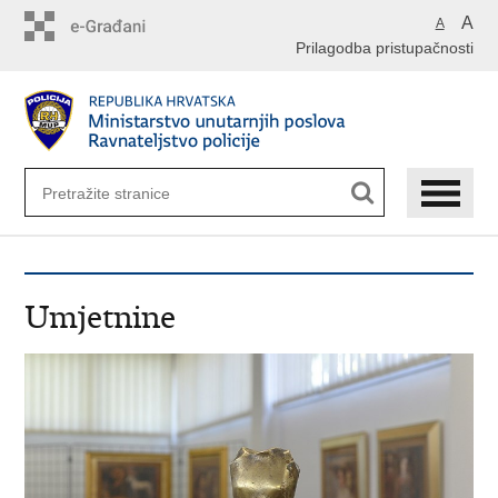
Preskoči
A
A
na
Prilagodba pristupačnosti
glavni
sadržaj
Umjetnine