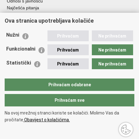
Odnosi s javnošću
Najčešća pitanja
Važne poveznice
Ova stranica upotrebljava kolačiće
Ministarstvo unutarnjih poslova RH
Nužni
Prihvaćam
Ne prihvaćam
EMN Nacionalna kontaktna točka za Republiku Hrvatsku
Policijske uprave
Funkcionalni
Prihvaćam
Ne prihvaćam
Policijska akademija
Muzej policije
Statistički
Prihvaćam
Ne prihvaćam
Zaklada policijske solidarnosti
Dom zdravlja MUP-a
Sindikati
Prihvaćam odabrane
Udruge
Prihvaćam sve
Povratak na vrh
Na ovoj mrežnoj stranci koriste se kolačići. Molimo Vas da
Copyright © 2026 Ravnateljstvo policije.
Uvjeti korištenja
.
Izjava o
pročitate
Obavijest o kolačićima.
pristupačnosti
.