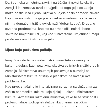
Da li će neka umjetnina završiti na tržištu ili nekoj kolekciji u
zemlji ili inozemstvu ovisi ponajprije od toga gdje se za nju
može postići viša cijena. Rijetka su djela naših domaćih slikara
koja u inozemstvu mogu postići veliku vrijednost, ali će se za
njih na domaćem tržištu uvijek naći "dobar kupac". Druga je
stvar sa predmetima, kao što su arheološki nalazi, ikone,
sakralne umjetnine i sl., koji kao "univerzalne umjetnine" imaju
prođu na svim tržištima u svijetu.
Mjere koje poduzima policija
Imajući u vidu bitne osobenosti kriminaliteta vezanog uz
kulturna dobra, kao i pozitivna iskustva policijskih službi drugih
zemalja, Ministarstvo unutarnjih poslova je u suradnji sa
Ministarstvom kulture pristupilo planskom rješavanju ove
problematike.
Kao prvo, značajno je intenzivirana suradnja sa službama za
zaštitu spomenika kulture, koje djeluju u okviru Ministarstva
kulture, kroz stalnu razmjenu iskustava, kako bi se stručnost i
profesionalnost policijskih službenika u kriminalističkim