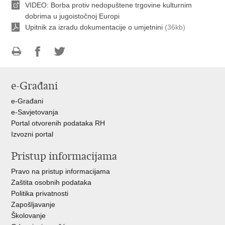
VIDEO: Borba protiv nedopuštene trgovine kulturnim
dobrima u jugoistočnoj Europi
Upitnik za izradu dokumentacije o umjetnini
(36kb)
Ispiši
Podijeli
Podijeli
stranicu
na
na
e-Građani
Facebooku
Twitteru
e-Građani
e-Savjetovanja
Portal otvorenih podataka RH
Izvozni portal
Pristup informacijama
Pravo na pristup informacijama
Zaštita osobnih podataka
Politika privatnosti
Zapošljavanje
Školovanje