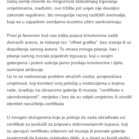
našoj zemlji otvorile su mogućnost slobodnijeg trgovanja
umjetninama, međutim, ovo tržište još uvijek nije dovoljno
zakonski regulirano, što omogućije razvoj različitih anomalija,
koje se u zapadnim zemljama izuzetno oštro sankcioniraju.
Pravi je fenomen kod nas tolika pojava krivotvorina naših
domaćih autora, te tiskanje tzv. "offset grafika", bez znanja ili uz
dopuštenje samog autora. To otvara mnoga pitanja, kao i
pitanje samog morala pojedinih trgovaca, koji u svojim
galerijama i putem aukcija javno prodaju krivotvorine i djela
sumnjive atribucije.
Uz to se nadovezuje problem stručnih osoba, povjesničara
umjetnosti, koji koristeći svoj položaj u institucijama u kojima
rade, izrađuju na obrascima galerije ili muzeja, "certifikate o
vjerodostojnosti", nerijetko i bez da su vidjeli umjetninu ili utvrdili
identitet naručitelja certifikata.
U mnogim slučajevima koje je policija do sada obrađivala ovi
certifikati su poslužili za prijevaru dobronamjernih kupaca, koji
su vjerujući certifikatu izdanom od muzeja ili poznate galerije
povjerovali da kupuju originalno djelo, a u stvari su kupili vješto