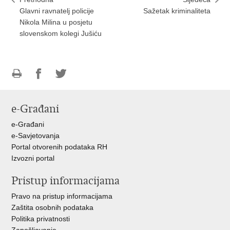
Glavni ravnatelj policije
Sažetak kriminaliteta
Nikola Milina u posjetu
slovenskom kolegi Jušiću
Ispiši
Podijeli
Podijeli
stranicu
na
na
e-Građani
Facebooku
Twitteru
e-Građani
e-Savjetovanja
Portal otvorenih podataka RH
Izvozni portal
Pristup informacijama
Pravo na pristup informacijama
Zaštita osobnih podataka
Politika privatnosti