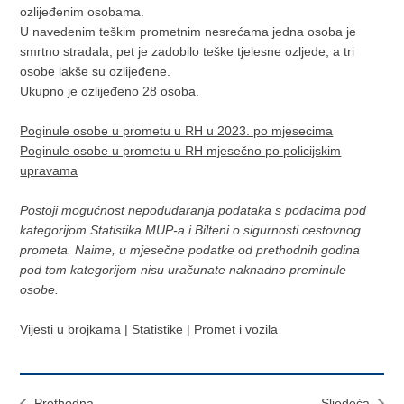
ozlijeđenim osobama.
U navedenim teškim prometnim nesrećama jedna osoba je
smrtno stradala, pet je zadobilo teške tjelesne ozljede, a tri
osobe lakše su ozlijeđene.
Ukupno je ozlijeđeno 28 osoba.
Poginule osobe u prometu u RH u 2023. po mjesecima
Poginule osobe u prometu u RH mjesečno po policijskim
upravama
Postoji mogućnost nepodudaranja podataka s podacima pod
kategorijom Statistika MUP-a i Bilteni o sigurnosti cestovnog
prometa. Naime, u mjesečne podatke od prethodnih godina
pod tom kategorijom nisu uračunate naknadno preminule
osobe.
Vijesti u brojkama
|
Statistike
|
Promet i vozila
Prethodna
Sljedeća