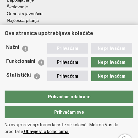
Zapošljavanje
Školovanje
Odnosi s javnošću
Najčešća pitanja
Ova stranica upotrebljava kolačiće
Važne poveznice
Ministarstvo unutarnjih poslova RH
Nužni
Prihvaćam
Ne prihvaćam
EMN Nacionalna kontaktna točka za Republiku Hrvatsku
Policijske uprave
Funkcionalni
Prihvaćam
Ne prihvaćam
Policijska akademija
Muzej policije
Statistički
Prihvaćam
Ne prihvaćam
Zaklada policijske solidarnosti
Dom zdravlja MUP-a
Sindikati
Prihvaćam odabrane
Udruge
Prihvaćam sve
Povratak na vrh
Na ovoj mrežnoj stranci koriste se kolačići. Molimo Vas da
Copyright © 2026 Ravnateljstvo policije.
Uvjeti korištenja
.
Izjava o
pročitate
Obavijest o kolačićima.
pristupačnosti
.