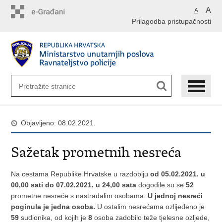
Preskoči
A
A
na
Prilagodba pristupačnosti
glavni
sadržaj
Objavljeno: 08.02.2021.
Sažetak prometnih nesreća
Na cestama Republike Hrvatske u razdoblju
od 05.02.2021. u
00,00 sati do 07.02.2021. u 24,00 sata
dogodile su se
52
prometne nesreće s nastradalim osobama.
U jednoj nesreći
poginula je jedna osoba.
U ostalim nesrećama ozlijeđeno je
59
sudionika, od kojih je
8
osoba zadobilo teže tjelesne ozljede,