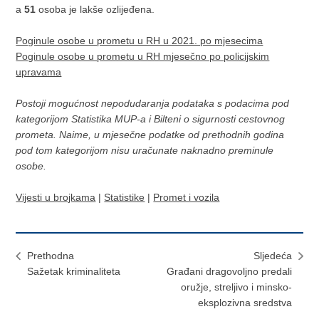
a
51
osoba je lakše ozlijeđena.
Poginule osobe u prometu u RH u 2021. po mjesecima
Poginule osobe u prometu u RH mjesečno po policijskim
upravama
Postoji mogućnost nepodudaranja podataka s podacima pod
kategorijom Statistika MUP-a i Bilteni o sigurnosti cestovnog
prometa. Naime, u mjesečne podatke od prethodnih godina
pod tom kategorijom nisu uračunate naknadno preminule
osobe.
Vijesti u brojkama
|
Statistike
|
Promet i vozila
Prethodna
Sljedeća
Sažetak kriminaliteta
Građani dragovoljno predali
oružje, streljivo i minsko-
eksplozivna sredstva