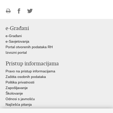
Ispiši
Podijeli
Podijeli
stranicu
na
na
e-Građani
Facebooku
Twitteru
e-Građani
e-Savjetovanja
Portal otvorenih podataka RH
Izvozni portal
Pristup informacijama
Pravo na pristup informacijama
Zaštita osobnih podataka
Politika privatnosti
Zapošljavanje
Školovanje
Odnosi s javnošću
Najčešća pitanja