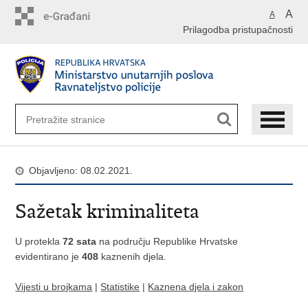
Preskoči
A
A
na
Prilagodba pristupačnosti
glavni
sadržaj
Objavljeno: 08.02.2021.
Sažetak kriminaliteta
U protekla
72 sata
na području Republike Hrvatske
evidentirano je
408
kaznenih djela.
Vijesti u brojkama
|
Statistike
|
Kaznena djela i zakon