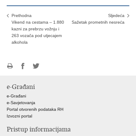
Prethodna
Sljedeća
Vikend na cestama – 1.880
Sažetak prometnih nesreća
kazni za prebrzu vožnju i
263 vozača pod utjecajem
alkohola
Ispiši
Podijeli
Podijeli
stranicu
na
na
e-Građani
Facebooku
Twitteru
e-Građani
e-Savjetovanja
Portal otvorenih podataka RH
Izvozni portal
Pristup informacijama