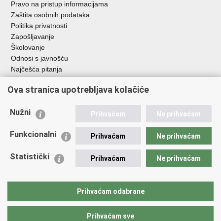
Pravo na pristup informacijama
Zaštita osobnih podataka
Politika privatnosti
Zapošljavanje
Školovanje
Odnosi s javnošću
Najčešća pitanja
Ova stranica upotrebljava kolačiće
Važne poveznice
Ministarstvo unutarnjih poslova RH
Nužni
Prihvaćam
Ne prihvaćam
EMN Nacionalna kontaktna točka za Republiku Hrvatsku
Policijske uprave
Funkcionalni
Prihvaćam
Ne prihvaćam
Policijska akademija
Muzej policije
Statistički
Prihvaćam
Ne prihvaćam
Zaklada policijske solidarnosti
Dom zdravlja MUP-a
Sindikati
Prihvaćam odabrane
Udruge
Prihvaćam sve