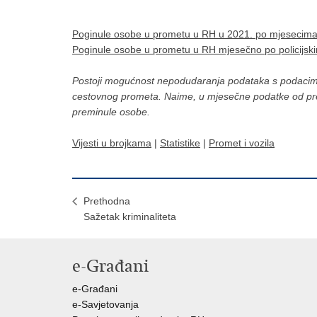
P
oginule osobe u prometu u RH u 2021. po mjesecim
Poginule osobe u prometu u RH mjesečno po policijs
Postoji mogućnost nepodudaranja podataka s podacima p
cestovnog prometa. Naime, u mjesečne podatke od pr
preminule osobe.
Vijesti u brojkama
|
Statistike
|
Promet i vozila
Prethodna
Sažetak kriminaliteta
e-Građani
e-Građani
e-Savjetovanja