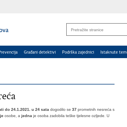
Prevencija
Građani detektivi
Podrška zajednici
Istaknute tem
reća
ati do 24.1.2021. u 24 sata
dogodilo se
37
prometnih nesreća s
ije
osobe, a
jedna
je osoba zadobila teške tjelesne ozljede. U