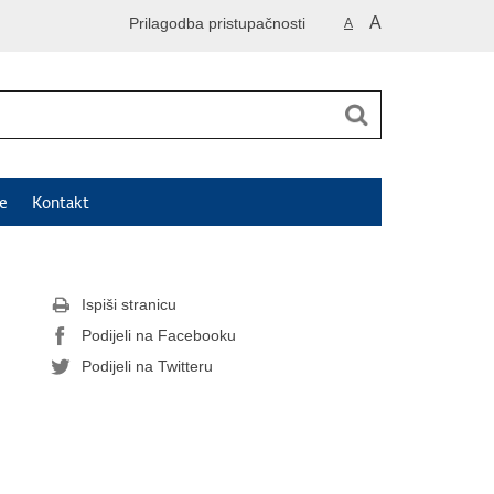
A
Prilagodba pristupačnosti
A
e
Kontakt
Ispiši stranicu
Podijeli na Facebooku
Podijeli na Twitteru