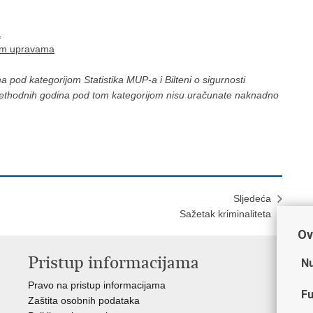
a
kim upravama
od kategorijom Statistika MUP-a i Bilteni o sigurnosti
ethodnih godina pod tom kategorijom nisu uračunate naknadno
Sljedeća
Sažetak kriminaliteta
Ov
Pristup informacijama
V
Nu
Pravo na pristup informacijama
Min
Fu
Zaštita osobnih podataka
EMN