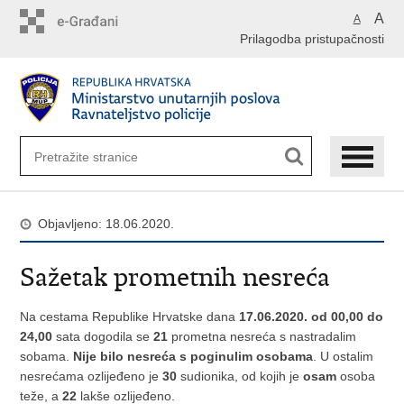
Preskoči
A
A
na
Prilagodba pristupačnosti
glavni
sadržaj
Objavljeno: 18.06.2020.
Sažetak prometnih nesreća
Na cestama Republike Hrvatske dana
17.06.2020. od 00,00 do
24,00
sata dogodila se
21
prometna nesreća s nastradalim
sobama.
Nije bilo nesreća s poginulim osobama
. U ostalim
nesrećama ozlijeđeno je
30
sudionika, od kojih je
osam
osoba
teže, a
22
lakše ozlijeđeno.