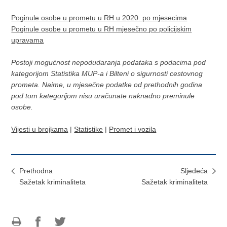
Poginule osobe u prometu u RH u 2020. po mjesecima
Poginule osobe u prometu u RH mjesečno po policijskim
upravama
Postoji mogućnost nepodudaranja podataka s podacima pod
kategorijom Statistika MUP-a i Bilteni o sigurnosti cestovnog
prometa. Naime, u mjesečne podatke od prethodnih godina
pod tom kategorijom nisu uračunate naknadno preminule
osobe.
Vijesti u brojkama
|
Statistike
|
Promet i vozila
Prethodna
Sljedeća
Sažetak kriminaliteta
Sažetak kriminaliteta