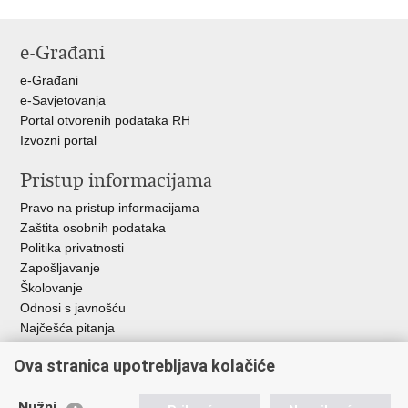
Ispiši
Podijeli
Podijeli
stranicu
na
na
e-Građani
Facebooku
Twitteru
e-Građani
e-Savjetovanja
Portal otvorenih podataka RH
Izvozni portal
Pristup informacijama
Pravo na pristup informacijama
Zaštita osobnih podataka
Politika privatnosti
Zapošljavanje
Školovanje
Odnosi s javnošću
Najčešća pitanja
Ova stranica upotrebljava kolačiće
Važne poveznice
Ministarstvo unutarnjih poslova RH
Nužni