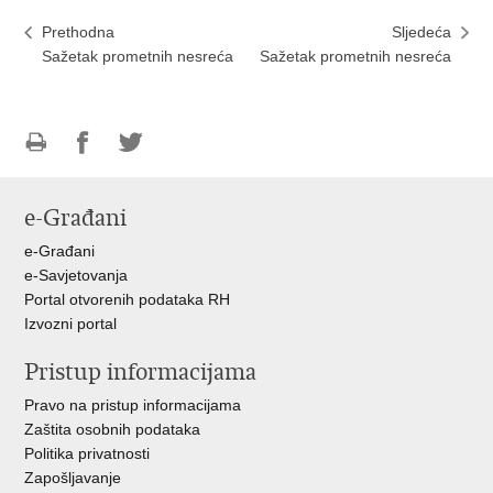
Prethodna
Sljedeća
Sažetak prometnih nesreća
Sažetak prometnih nesreća
Ispiši
Podijeli
Podijeli
stranicu
na
na
e-Građani
Facebooku
Twitteru
e-Građani
e-Savjetovanja
Portal otvorenih podataka RH
Izvozni portal
Pristup informacijama
Pravo na pristup informacijama
Zaštita osobnih podataka
Politika privatnosti
Zapošljavanje