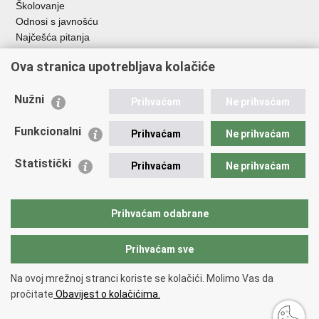
Školovanje
Odnosi s javnošću
Najčešća pitanja
Ova stranica upotrebljava kolačiće
Važne poveznice
Ministarstvo unutarnjih poslova RH
Nužni
Prihvaćam
Ne prihvaćam
EMN Nacionalna kontaktna točka za Republiku Hrvatsku
Policijske uprave
Funkcionalni
Prihvaćam
Ne prihvaćam
Policijska akademija
Muzej policije
Statistički
Prihvaćam
Ne prihvaćam
Zaklada policijske solidarnosti
Dom zdravlja MUP-a
Sindikati
Prihvaćam odabrane
Udruge
Prihvaćam sve
Povratak na vrh
Na ovoj mrežnoj stranci koriste se kolačići. Molimo Vas da
Copyright © 2026 Ravnateljstvo policije.
Uvjeti korištenja
.
Izjava o
pročitate
Obavijest o kolačićima.
pristupačnosti
.