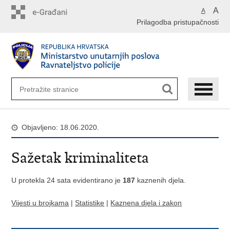
Preskoči
A
A
na
Prilagodba pristupačnosti
glavni
sadržaj
Objavljeno: 18.06.2020.
Sažetak kriminaliteta
U protekla 24 sata evidentirano je
187
kaznenih djela.
Vijesti u brojkama
|
Statistike
|
Kaznena djela i zakon