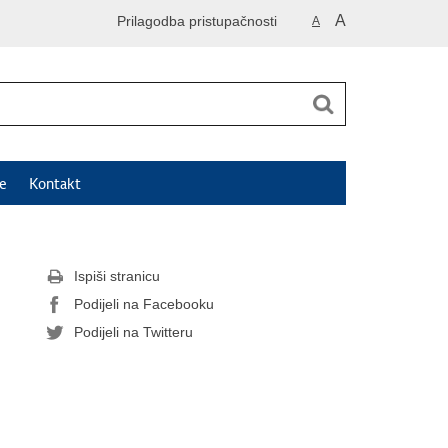
A
Prilagodba pristupačnosti
A
e
Kontakt
Ispiši stranicu
Podijeli na Facebooku
Podijeli na Twitteru