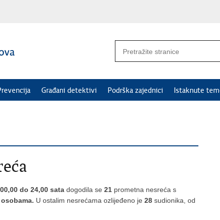
Prevencija
Građani detektivi
Podrška zajednici
Istaknute tem
reća
 00,00 do 24,00 sata
dogodila se
21
prometna nesreća s
im osobama.
U ostalim nesrećama ozlijeđeno je
28
sudionika, od