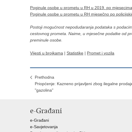
Poginule osobe u prometu u RH u 2019. po mjesecim
Poginule osobe u prometu u RH mjesečno po policijs
Postoji mogućnost nepodudaranja podataka s podacima p
cestovnog prometa. Naime, u mjesečne podatke od pr
preminule osobe.
Vijesti u brojkama
|
Statistike
|
Promet i vozila
Prethodna
Priopćenje: Kazneno prijavljeni zbog ilegalne prodaj
"gazolina"
e-Građani
e-Građani
e-Savjetovanja