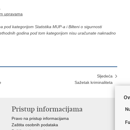
a
kim upravama
od kategorijom Statistika MUP-a i Bilteni o sigurnosti
ethodnih godina pod tom kategorijom nisu uračunate naknadno
Sljedeća
e
Sažetak kriminaliteta
Ov
Pristup informacijama
V
Nu
Pravo na pristup informacijama
Min
Fu
Zaštita osobnih podataka
EMN