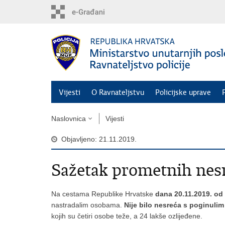
Preskoči
na
glavni
sadržaj
Vijesti
O Ravnateljstvu
Policijske uprave
Naslovnica
Vijesti
Objavljeno: 21.11.2019.
Sažetak prometnih nes
Na cestama Republike Hrvatske
dana 20.11.2019. od
nastradalim osobama.
Nije bilo nesreća s poginul
kojih su četiri osobe teže, a 24 lakše ozlijeđene.