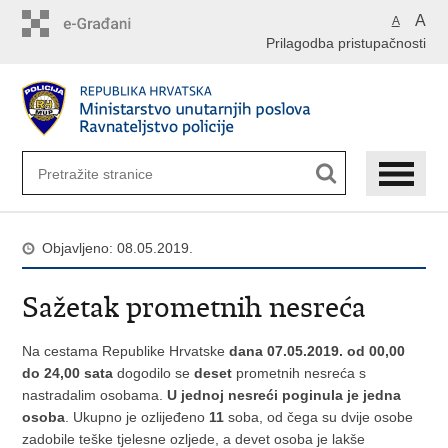
Preskoči
A
A
na
Prilagodba pristupačnosti
glavni
sadržaj
Objavljeno: 08.05.2019.
Sažetak prometnih nesreća
Na cestama Republike Hrvatske
dana 07.05.2019. od 00,00
do 24,00 sata
dogodilo se
deset
prometnih nesreća s
nastradalim osobama.
U jednoj nesreći poginula je jedna
osoba
. Ukupno je ozlijeđeno
11
soba, od čega su dvije osobe
zadobile teške tjelesne ozljede, a devet osoba je lakše