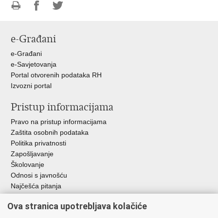
Ispiši
Podijeli
Podijeli
stranicu
na
na
e-Građani
Facebooku
Twitteru
e-Građani
e-Savjetovanja
Portal otvorenih podataka RH
Izvozni portal
Pristup informacijama
Pravo na pristup informacijama
Zaštita osobnih podataka
Politika privatnosti
Zapošljavanje
Školovanje
Odnosi s javnošću
Najčešća pitanja
Ova stranica upotrebljava kolačiće
Važne poveznice