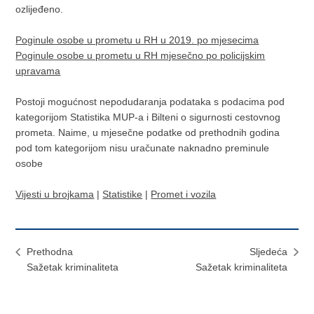
ozlijeđeno.
Poginule osobe u prometu u RH u 2019. po mjesecima
Poginule osobe u prometu u RH mjesečno po policijskim
upravama
Postoji mogućnost nepodudaranja podataka s podacima pod
kategorijom Statistika MUP-a i Bilteni o sigurnosti cestovnog
prometa. Naime, u mjesečne podatke od prethodnih godina
pod tom kategorijom nisu uračunate naknadno preminule
osobe
Vijesti u brojkama
|
Statistike
|
Promet i vozila
Prethodna
Sljedeća
Sažetak kriminaliteta
Sažetak kriminaliteta