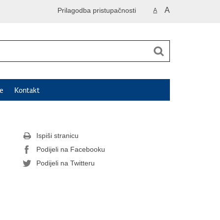
A
Prilagodba pristupačnosti
A
e
Kontakt
Ispiši stranicu
Podijeli na Facebooku
Podijeli na Twitteru