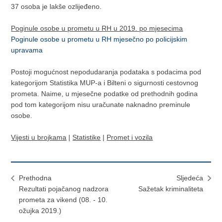
37 osoba je lakše ozlijeđeno.
Poginule osobe u prometu u RH u 2019. po mjesecima
Poginule osobe u prometu u RH mjesečno po policijskim
upravama
Postoji mogućnost nepodudaranja podataka s podacima pod
kategorijom Statistika MUP-a i Bilteni o sigurnosti cestovnog
prometa. Naime, u mjesečne podatke od prethodnih godina
pod tom kategorijom nisu uračunate naknadno preminule
osobe.
Vijesti u brojkama
|
Statistike
|
Promet i vozila
Prethodna
Sljedeća
Rezultati pojačanog nadzora
Sažetak kriminaliteta
prometa za vikend (08. - 10.
ožujka 2019.)