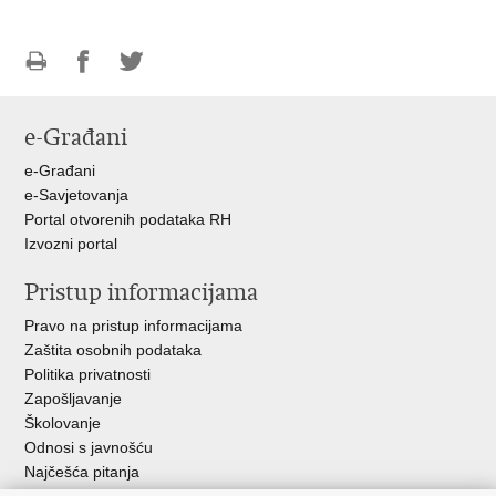
Ispiši
Podijeli
Podijeli
stranicu
na
na
e-Građani
Facebooku
Twitteru
e-Građani
e-Savjetovanja
Portal otvorenih podataka RH
Izvozni portal
Pristup informacijama
Pravo na pristup informacijama
Zaštita osobnih podataka
Politika privatnosti
Zapošljavanje
Školovanje
Odnosi s javnošću
Najčešća pitanja