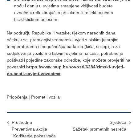
noću i danju u uvjetima smanjene vidljivosti budete
označeni reflektirajućim prslukom ili reflektirajućom
biciklističkom odjećom.
Na području Republike Hrvatske, tijekom narednih dana
očekuju se promjenjivi vremenski uvjeti s niskim jutarnjim
temperaturama i mogućnošću padalina (kiša, snijeg), a za
sudjelovanje vozilom u takvim uvjetima na cesti, potrebno je
poštivati i pojedine zakonske odredbe, koje možete provjeriti na
poveznici
https://www.mup.hr/novosti/6284/zimski-uvjeti-
na-cesti-savjeti-vozacima
Priopćenja
|
Promet i vozila
Prethodna
Sljedeća
Preventivna akcija
Sažetak prometnih nesreća
"Korištenje pokazivača