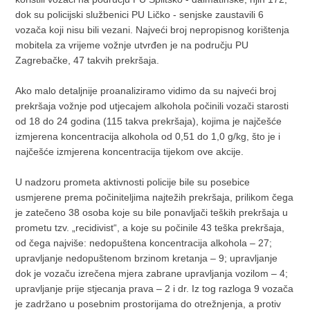
dok su policijski službenici PU Ličko - senjske zaustavili 6
vozača koji nisu bili vezani. Najveći broj nepropisnog korištenja
mobitela za vrijeme vožnje utvrđen je na području PU
Zagrebačke, 47 takvih prekršaja.
Ako malo detaljnije proanaliziramo vidimo da su najveći broj
prekršaja vožnje pod utjecajem alkohola počinili vozači starosti
od 18 do 24 godina (115 takva prekršaja), kojima je najčešće
izmjerena koncentracija alkohola od 0,51 do 1,0 g/kg, što je i
najčešće izmjerena koncentracija tijekom ove akcije.
U nadzoru prometa aktivnosti policije bile su posebice
usmjerene prema počiniteljima najtežih prekršaja, prilikom čega
je zatečeno 38 osoba koje su bile ponavljači teških prekršaja u
prometu tzv. „recidivist“, a koje su počinile 43 teška prekršaja,
od čega najviše: nedopuštena koncentracija alkohola – 27;
upravljanje nedopuštenom brzinom kretanja – 9; upravljanje
dok je vozaču izrečena mjera zabrane upravljanja vozilom – 4;
upravljanje prije stjecanja prava – 2 i dr. Iz tog razloga 9 vozača
je zadržano u posebnim prostorijama do otrežnjenja, a protiv