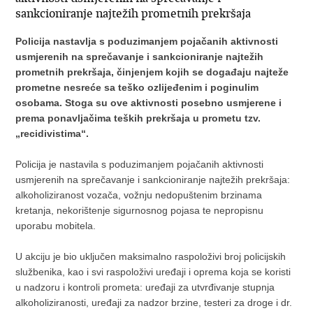
sankcioniranje najtežih prometnih prekršaja
Policija nastavlja s poduzimanjem pojačanih aktivnosti
usmjerenih na sprečavanje i sankcioniranje najtežih
prometnih prekršaja, činjenjem kojih se događaju najteže
prometne nesreće sa teško ozlijeđenim i poginulim
osobama. Stoga su ove aktivnosti posebno usmjerene i
prema ponavljačima teških prekršaja u prometu tzv.
„recidivistima“.
Policija je nastavila s poduzimanjem pojačanih aktivnosti
usmjerenih na sprečavanje i sankcioniranje najtežih prekršaja:
alkoholiziranost vozača, vožnju nedopuštenim brzinama
kretanja, nekorištenje sigurnosnog pojasa te nepropisnu
uporabu mobitela.
U akciju je bio uključen maksimalno raspoloživi broj policijskih
službenika, kao i svi raspoloživi uređaji i oprema koja se koristi
u nadzoru i kontroli prometa: uređaji za utvrđivanje stupnja
alkoholiziranosti, uređaji za nadzor brzine, testeri za droge i dr.