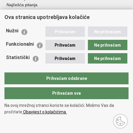
Najčešća pitanja
Ova stranica upotrebljava kolačiće
Važne poveznice
Ministarstvo unutarnjih poslova RH
Nužni
Prihvaćam
Ne prihvaćam
EMN Nacionalna kontaktna točka za Republiku Hrvatsku
Policijske uprave
Funkcionalni
Prihvaćam
Ne prihvaćam
Policijska akademija
Muzej policije
Statistički
Prihvaćam
Ne prihvaćam
Zaklada policijske solidarnosti
Dom zdravlja MUP-a
Sindikati
Prihvaćam odabrane
Udruge
Prihvaćam sve
Povratak na vrh
Na ovoj mrežnoj stranci koriste se kolačići. Molimo Vas da
Copyright © 2026 Ravnateljstvo policije.
Uvjeti korištenja
.
Izjava o
pročitate
Obavijest o kolačićima.
pristupačnosti
.