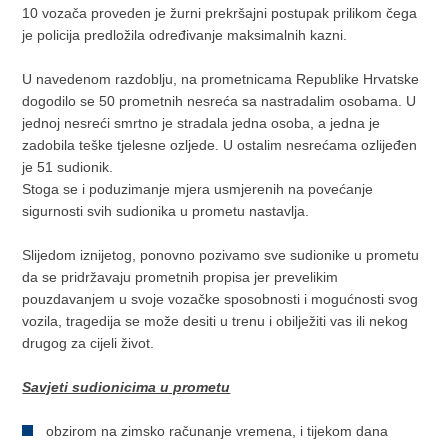
10 vozača proveden je žurni prekršajni postupak prilikom čega
je policija predložila određivanje maksimalnih kazni.
U navedenom razdoblju, na prometnicama Republike Hrvatske
dogodilo se 50 prometnih nesreća sa nastradalim osobama. U
jednoj nesreći smrtno je stradala jedna osoba, a jedna je
zadobila teške tjelesne ozljede. U ostalim nesrećama ozlijeđen
je 51 sudionik.
Stoga se i poduzimanje mjera usmjerenih na povećanje
sigurnosti svih sudionika u prometu nastavlja.
Slijedom iznijetog, ponovno pozivamo sve sudionike u prometu
da se pridržavaju prometnih propisa jer prevelikim
pouzdavanjem u svoje vozačke sposobnosti i mogućnosti svog
vozila, tragedija se može desiti u trenu i obilježiti vas ili nekog
drugog za cijeli život.
Savjeti sudionicima u prometu
obzirom na zimsko računanje vremena, i tijekom dana