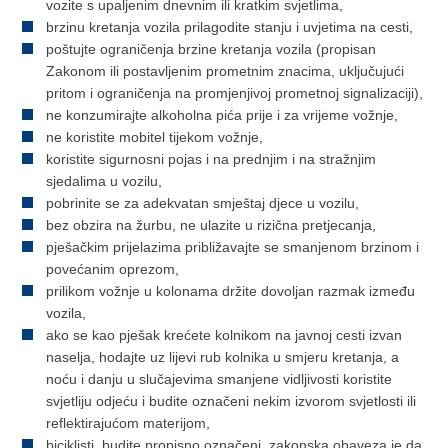
vozite s upaljenim dnevnim ili kratkim svjetlima,
brzinu kretanja vozila prilagodite stanju i uvjetima na cesti,
poštujte ograničenja brzine kretanja vozila (propisan
Zakonom ili postavljenim prometnim znacima, uključujući
pritom i ograničenja na promjenjivoj prometnoj signalizaciji),
ne konzumirajte alkoholna pića prije i za vrijeme vožnje,
ne koristite mobitel tijekom vožnje,
koristite sigurnosni pojas i na prednjim i na stražnjim
sjedalima u vozilu,
pobrinite se za adekvatan smještaj djece u vozilu,
bez obzira na žurbu, ne ulazite u rizična pretjecanja,
pješačkim prijelazima približavajte se smanjenom brzinom i
povećanim oprezom,
prilikom vožnje u kolonama držite dovoljan razmak između
vozila,
ako se kao pješak krećete kolnikom na javnoj cesti izvan
naselja, hodajte uz lijevi rub kolnika u smjeru kretanja, a
noću i danju u slučajevima smanjene vidljivosti koristite
svjetliju odjeću i budite označeni nekim izvorom svjetlosti ili
reflektirajućom materijom,
biciklisti, budite propisno označeni, zakonska obaveza je da