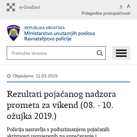
Preskoči
A
A
na
Prilagodba pristupačnosti
glavni
sadržaj
Objavljeno: 11.03.2019.
Rezultati pojačanog nadzora
prometa za vikend (08. - 10.
ožujka 2019.)
Policija nastavlja s poduzimanjem pojačanih
aktivnosti usmjerenih na sprečavanje i