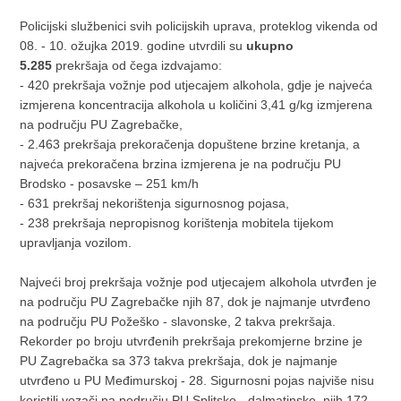
Policijski službenici svih policijskih uprava, proteklog vikenda od
08. - 10. ožujka 2019. godine utvrdili su
ukupno
5.285
prekršaja od čega izdvajamo:
- 420 prekršaja vožnje pod utjecajem alkohola, gdje je najveća
izmjerena koncentracija alkohola u količini 3,41 g/kg izmjerena
na području PU Zagrebačke,
- 2.463 prekršaja prekoračenja dopuštene brzine kretanja, a
najveća prekoračena brzina izmjerena je na području PU
Brodsko - posavske – 251 km/h
- 631 prekršaj nekorištenja sigurnosnog pojasa,
- 238 prekršaja nepropisnog korištenja mobitela tijekom
upravljanja vozilom.
Najveći broj prekršaja vožnje pod utjecajem alkohola utvrđen je
na području PU Zagrebačke njih 87, dok je najmanje utvrđeno
na području PU Požeško - slavonske, 2 takva prekršaja.
Rekorder po broju utvrđenih prekršaja prekomjerne brzine je
PU Zagrebačka sa 373 takva prekršaja, dok je najmanje
utvrđeno u PU Međimurskoj - 28. Sigurnosni pojas najviše nisu
koristili vozači na području PU Splitsko - dalmatinske, njih 172,