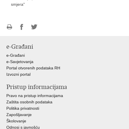
smjera"
Ispiši
Podijeli
Podijeli
stranicu
na
na
e-Građani
Facebooku
Twitteru
e-Građani
e-Savjetovanja
Portal otvorenih podataka RH
Izvozni portal
Pristup informacijama
Pravo na pristup informacijama
Zaštita osobnih podataka
Politika privatnosti
Zapošljavanje
Školovanje
Odnosi s javnošću