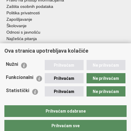
Pravo na pristup informacijama
Zaštita osobnih podataka
Politika privatnosti
Zapošljavanje
Školovanje
Odnosi s javnošću
Najčešća pitanja
Ova stranica upotrebljava kolačiće
Važne poveznice
Ministarstvo unutarnjih poslova RH
Nužni
Prihvaćam
Ne prihvaćam
EMN Nacionalna kontaktna točka za Republiku Hrvatsku
Policijske uprave
Funkcionalni
Prihvaćam
Ne prihvaćam
Policijska akademija
Muzej policije
Statistički
Prihvaćam
Ne prihvaćam
Zaklada policijske solidarnosti
Dom zdravlja MUP-a
Sindikati
Prihvaćam odabrane
Udruge
Prihvaćam sve