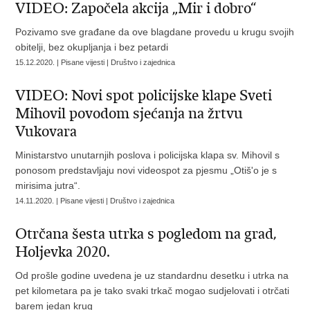
VIDEO: Započela akcija „Mir i dobro“
Pozivamo sve građane da ove blagdane provedu u krugu svojih
obitelji, bez okupljanja i bez petardi
15.12.2020. | Pisane vijesti | Društvo i zajednica
VIDEO: Novi spot policijske klape Sveti
Mihovil povodom sjećanja na žrtvu
Vukovara
Ministarstvo unutarnjih poslova i policijska klapa sv. Mihovil s
ponosom predstavljaju novi videospot za pjesmu „Otiš'o je s
mirisima jutra“.
14.11.2020. | Pisane vijesti | Društvo i zajednica
Otrčana šesta utrka s pogledom na grad,
Holjevka 2020.
Od prošle godine uvedena je uz standardnu desetku i utrka na
pet kilometara pa je tako svaki trkač mogao sudjelovati i otrčati
barem jedan krug