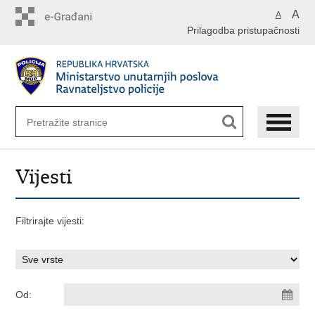
Preskoči
A
A
na
Prilagodba pristupačnosti
glavni
sadržaj
Vijesti
Filtrirajte vijesti:
Od: