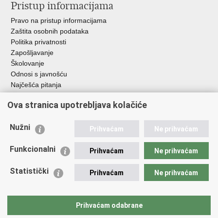
Pristup informacijama
Pravo na pristup informacijama
Zaštita osobnih podataka
Politika privatnosti
Zapošljavanje
Školovanje
Odnosi s javnošću
Najčešća pitanja
Ova stranica upotrebljava kolačiće
Važne poveznice
Ministarstvo unutarnjih poslova RH
Nužni
Prihvaćam
Ne prihvaćam
EMN Nacionalna kontaktna točka za Republiku Hrvatsku
Policijske uprave
Funkcionalni
Prihvaćam
Ne prihvaćam
Policijska akademija
Muzej policije
Statistički
Prihvaćam
Ne prihvaćam
Zaklada policijske solidarnosti
Dom zdravlja MUP-a
Sindikati
Prihvaćam odabrane
Udruge