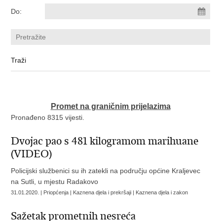
Do:
Promet na graničnim prijelazima
Pronađeno 8315 vijesti.
Dvojac pao s 481 kilogramom marihuane
(VIDEO)
Policijski službenici su ih zatekli na području općine Kraljevec
na Sutli, u mjestu Radakovo
31.01.2020. | Priopćenja | Kaznena djela i prekršaji | Kaznena djela i zakon
Sažetak prometnih nesreća