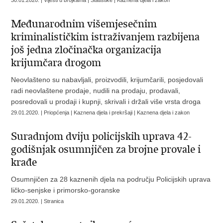
30.01.2020. | Vijesti u brojkama | Statistike | Kaznena djela i zakon
Međunarodnim višemjesečnim
kriminalističkim istraživanjem razbijena
još jedna zločinačka organizacija
krijumčara drogom
Neovlašteno su nabavljali, proizvodili, krijumčarili, posjedovali
radi neovlaštene prodaje, nudili na prodaju, prodavali,
posredovali u prodaji i kupnji, skrivali i držali više vrsta droga
29.01.2020. | Priopćenja | Kaznena djela i prekršaji | Kaznena djela i zakon
Suradnjom dviju policijskih uprava 42-
godišnjak osumnjičen za brojne provale i
krađe
Osumnjičen za 28 kaznenih djela na području Policijskih uprava
ličko-senjske i primorsko-goranske
29.01.2020. | Stranica