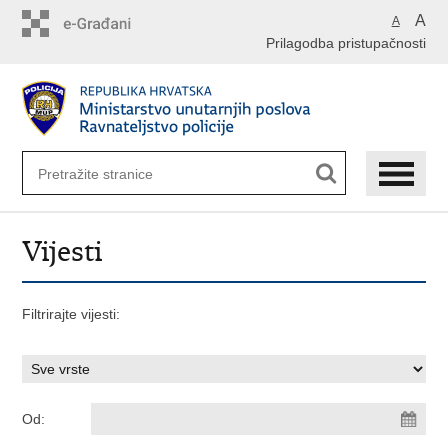
Preskoči
A
A
na
Prilagodba pristupačnosti
glavni
sadržaj
Vijesti
Filtrirajte vijesti:
Od: