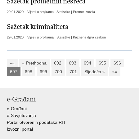
Sažetak prometnih nesreća
29.01.2020. | Vijesti u brojkama | Statistike | Promet i vozila
Sažetak kriminaliteta
29.01.2020. | Vijesti u brojkama | Statistike | Kaznena djela i zakon
««
« Prethodna
692
693
694
695
696
697
698
699
700
701
Sljedeća »
»»
e-Građani
e-Građani
e-Savjetovanja
Portal otvorenih podataka RH
Izvozni portal