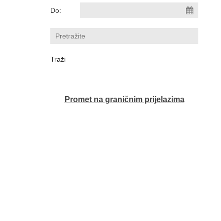
Do:
Promet na graničnim prijelazima