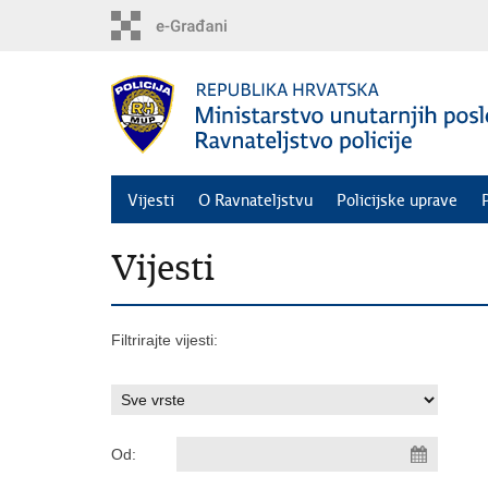
Preskoči
na
glavni
sadržaj
Vijesti
O Ravnateljstvu
Policijske uprave
Vijesti
Filtrirajte vijesti:
Od: