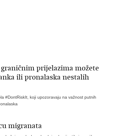
graničnim prijelazima možete
anka ili pronalaska nestalih
ola #DontRiskIt, koji upozoravaju na važnost putnih
pronalaska
icu migranata