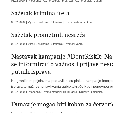
05.02.2020. | Priopćenja | Kaznena djela i prekršaji | Kaznena djela i zakon
Sažetak kriminaliteta
05.02.2020. | Vijesti u brojkama | Statistike | Kaznena djela i zakon
Sažetak prometnih nesreća
05.02.2020. | Vijesti u brojkama | Statistike | Promet i vozila
Nastavak kampanje #DontRiskIt: Na 
se informirati o važnosti prijave nest
putnih isprava
Na graničnim prijelazima postavljeni su plakati kampanje Interp
isprava te nužnost prijavljivanja gubitka/krađe kao i ponovnog 
05.02.2020. | Priopćenja | Promo materijali i publikacije | Društvo i zajednica
Dunav je mogao biti koban za četvor