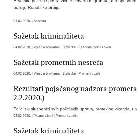
Hrvatska policija spasila živote četvero migranata, a o opasnom
policiju Republike Srbije
04.02.2020. | Stranica
Sažetak kriminaliteta
04.02.2020. | Vijesti u brojkama | Statistike | Kaznena djela i zakon
Sažetak prometnih nesreća
04.02.2020. | Vijesti u brojkama | Statistike | Promet i vozila
Rezultati pojačanog nadzora prometa 
2.2.2020.)
Policijski službenici svih policijskih uprava, proteklog vikenda, u
03.02.2020. | Pisane vijesti | Promet i vozila
Sažetak kriminaliteta