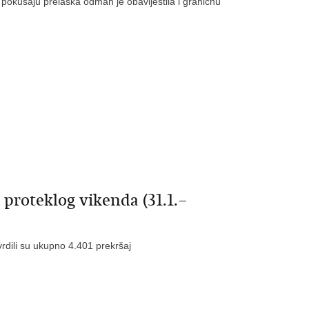
 pokušaju prelaska odmah je obavijestila i graničnu
proteklog vikenda (31.1.–
tvrdili su ukupno 4.401 prekršaj