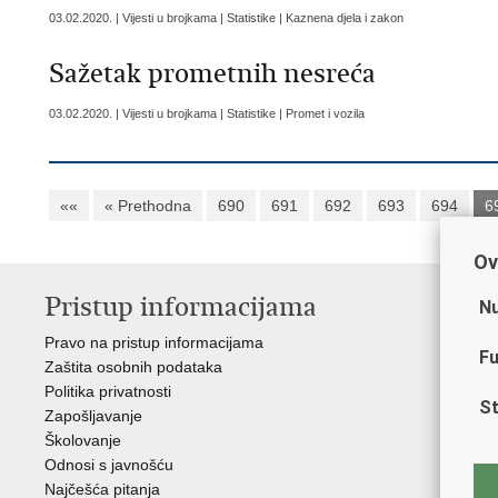
03.02.2020. | Vijesti u brojkama | Statistike | Kaznena djela i zakon
Sažetak prometnih nesreća
03.02.2020. | Vijesti u brojkama | Statistike | Promet i vozila
««
« Prethodna
690
691
692
693
694
6
Ov
Pristup informacijama
V
Nu
Pravo na pristup informacijama
Min
Fu
Zaštita osobnih podataka
EMN
Politika privatnosti
Pol
St
Zapošljavanje
Pol
Školovanje
Muz
Odnosi s javnošću
Zak
Najčešća pitanja
Dom