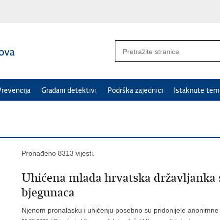
Prevencija
Građani detektivi
Podrška zajednici
Istaknute tem
Pronađeno 8313 vijesti.
Uhićena mlada hrvatska državljanka s
bjegunaca
Njenom pronalasku i uhićenju posebno su pridonijele anonimne