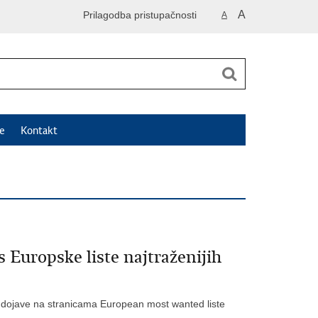
A
Prilagodba pristupačnosti
A
e
Kontakt
 Europske liste najtraženijih
 dojave na stranicama European most wanted liste