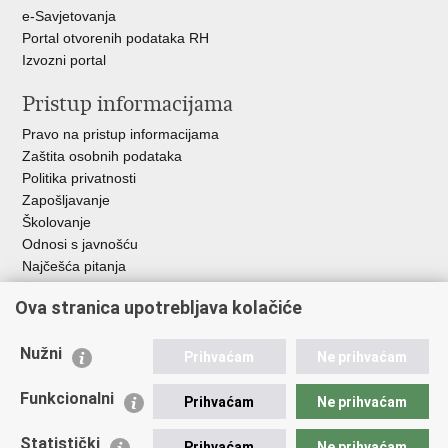
e-Savjetovanja
Portal otvorenih podataka RH
Izvozni portal
Pristup informacijama
Pravo na pristup informacijama
Zaštita osobnih podataka
Politika privatnosti
Zapošljavanje
Školovanje
Odnosi s javnošću
Najčešća pitanja
Ova stranica upotrebljava kolačiće
Važne poveznice
Ministarstvo unutarnjih poslova RH
Nužni
Prihvaćam
Ne prihvaćam
EMN Nacionalna kontaktna točka za Republiku Hrvatsku
Policijske uprave
Funkcionalni
Prihvaćam
Ne prihvaćam
Policijska akademija
Muzej policije
Statistički
Prihvaćam
Ne prihvaćam