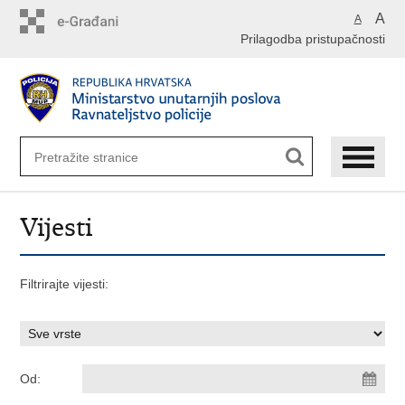
Preskoči
A
A
na
Prilagodba pristupačnosti
glavni
sadržaj
Vijesti
Filtrirajte vijesti:
Od: