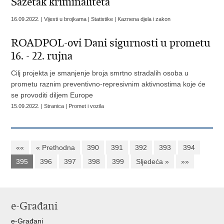
Sažetak kriminaliteta
16.09.2022. | Vijesti u brojkama | Statistike | Kaznena djela i zakon
ROADPOL-ovi Dani sigurnosti u prometu
16. - 22. rujna
Cilj projekta je smanjenje broja smrtno stradalih osoba u
prometu raznim preventivno-represivnim aktivnostima koje će
se provoditi diljem Europe
15.09.2022. | Stranica | Promet i vozila
««
« Prethodna
390
391
392
393
394
395
396
397
398
399
Sljedeća »
»»
e-Građani
e-Građani