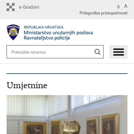
Preskoči
A
A
na
Prilagodba pristupačnosti
glavni
sadržaj
Umjetnine