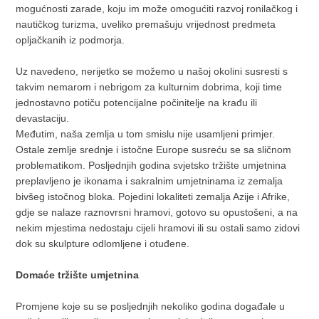
mogućnosti zarade, koju im može omogućiti razvoj ronilačkog i
nautičkog turizma, uveliko premašuju vrijednost predmeta
opljačkanih iz podmorja.
Uz navedeno, nerijetko se možemo u našoj okolini susresti s
takvim nemarom i nebrigom za kulturnim dobrima, koji time
jednostavno potiču potencijalne počinitelje na krađu ili
devastaciju.
Međutim, naša zemlja u tom smislu nije usamljeni primjer.
Ostale zemlje srednje i istočne Europe susreću se sa sličnom
problematikom. Posljednjih godina svjetsko tržište umjetnina
preplavljeno je ikonama i sakralnim umjetninama iz zemalja
bivšeg istočnog bloka. Pojedi­ni lokaliteti zemalja Azije i Afrike,
gdje se nalaze raznovrsni hramovi, gotovo su opustošeni, a na
nekim mjestima nedostaju cijeli hramovi ili su ostali samo zidovi
dok su skulpture odlomljene i otuđene.
Domaće tržište umjetnina
Promjene koje su se posljednjih nekoliko godina događale u