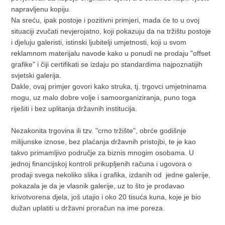
napravljenu kopiju.
Na sreću, ipak postoje i pozitivni primjeri, mada će to u ovoj
situaciji zvučati nevjerojatno, koji pokazuju da na tržištu postoje
i djeluju galeristi, istinski ljubitelji umjetnosti, koji u svom
reklamnom materijalu navode kako u ponudi ne prodaju "offset
grafike" i čiji certifikati se izdaju po standardima najpoznatijih
svjetski galerija.
Dakle, ovaj primjer govori kako struka, tj. trgovci umjetninama
mogu, uz malo dobre volje i samoorganiziranja, puno toga
riješiti i bez uplitanja državnih institucija.
Nezakonita trgovina ili tzv. "crno tržište", obrće godišnje
milijunske iznose, bez plaćanja državnih pristojbi, te je kao
takvo primamljivo područje za biznis mnogim osobama. U
jednoj financijskoj kontroli prikupljenih računa i ugovora o
prodaji svega nekoliko slika i grafika, izdanih od jedne galerije,
pokazala je da je vlasnik galerije, uz to što je prodavao
krivotvorena djela, još utajio i oko 20 tisuća kuna, koje je bio
dužan uplatiti u državni proračun na ime poreza.