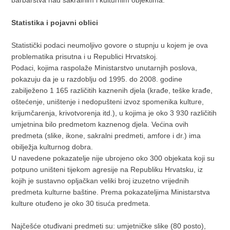
Statistika i pojavni oblici
Statistički podaci neumoljivo govore o stupnju u kojem je ova
problematika prisutna i u Republici Hrvatskoj.
Podaci, kojima raspolaže Ministarstvo unutarnjih poslova,
pokazuju da je u razdoblju od 1995. do 2008. godine
zabilježeno 1 165 različitih kaznenih djela (krađe, teške krađe,
oštećenje, uništenje i nedopušteni izvoz spomenika kulture,
krijumčarenja, krivotvorenja itd.), u kojima je oko 3 930 različitih
umjetnina bilo predmetom kaznenog djela. Većina ovih
predmeta (slike, ikone, sakralni predmeti, amfore i dr.) ima
obilježja kulturnog dobra.
U navedene pokazatelje nije ubrojeno oko 300 objekata koji su
potpuno uništeni tijekom agresije na Republiku Hrvatsku, iz
kojih je sustavno opljačkan veliki broj izuzetno vrijednih
predmeta kulturne baštine. Prema pokazateljima Ministarstva
kulture otuđeno je oko 30 tisuća predmeta.
Najčešće otuđivani predmeti su: umjetničke slike (80 posto),