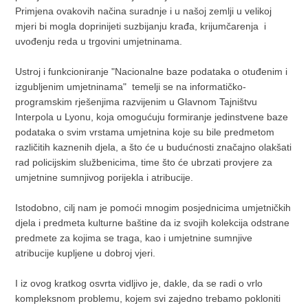
Primjena ovakovih načina suradnje i u našoj zemlji u velikoj
mjeri bi mogla doprinijeti suzbijanju krađa, krijumčarenja i
uvođenju reda u trgovini umjetninama.
Ustroj i funkcioniranje "Nacionalne baze podataka o otuđenim i
izgubljenim umjetninama" temelji se na informatičko-
programskim rješenjima razvijenim u Glavnom Tajništvu
Interpola u Lyonu, koja omogućuju formiranje jedinstvene baze
podataka o svim vrstama umjetnina koje su bile predmetom
različitih kaznenih djela, a što će u budućnosti značajno olakšati
rad policijskim službenicima, time što će ubrzati provjere za
umjetnine sumnjivog porijekla i atribucije.
Istodobno, cilj nam je pomoći mnogim posjednicima umjetničkih
djela i predmeta kulturne baštine da iz svojih kolekcija odstrane
predmete za kojima se traga, kao i umjetnine sumnjive
atribucije kupljene u dobroj vjeri.
I iz ovog kratkog osvrta vidljivo je, dakle, da se radi o vrlo
kompleksnom problemu, kojem svi zajedno trebamo pokloniti