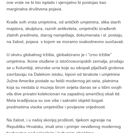
ove vrste ne bi bio isplativ i vjerojatno bi postojao kao
marginalna društvena pojava.
Krađe svih vrsta umjetnina, od antičkih umjetnina, slika starih
majstora, skulptura, raznih antikviteta, umjetnički izrađenih
zlatnih predmeta, starog namještaja, dokumenata i sl. postaju,
na žalost, pojava s kojom se moramo svakodnevno suočavati.
U okviru globalnog tržišta, globalizirano je i "crno tržište"
umjetnina. Ikone otuđene iz istočnoeuropskih zemalja, prodaju
se u Kolumbiji, etrurske urne koje su iskopali pljačkaši grobova
završavaju na Dalekom istoku, kipovi od terakote i umjetnine
Južne Amerike postale su fetiši modernog jet-seta, platnima
koja su nestala iz muzeja širom svijeta danas se u tišini svojih
vila dive privatni kolekcionari na zapadnoj američkoj obali itd.
Meta kradljivaca su sve više i sakralni objekti bogati
predmetima visoke umjetničke i povijesne vrijednosti.
Na žalost, i u našoj skorijoj prošlosti, tijekom agresije na
Republiku Hrvatsku, imali smo i primjer neviđenog modernog
barbarstva nad sakralnim i kulturnim objektima.