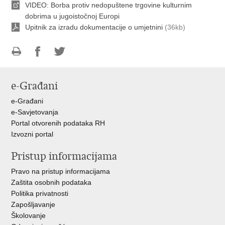
VIDEO: Borba protiv nedopuštene trgovine kulturnim
dobrima u jugoistočnoj Europi
Upitnik za izradu dokumentacije o umjetnini
(36kb)
Ispiši
Podijeli
Podijeli
stranicu
na
na
e-Građani
Facebooku
Twitteru
e-Građani
e-Savjetovanja
Portal otvorenih podataka RH
Izvozni portal
Pristup informacijama
Pravo na pristup informacijama
Zaštita osobnih podataka
Politika privatnosti
Zapošljavanje
Školovanje