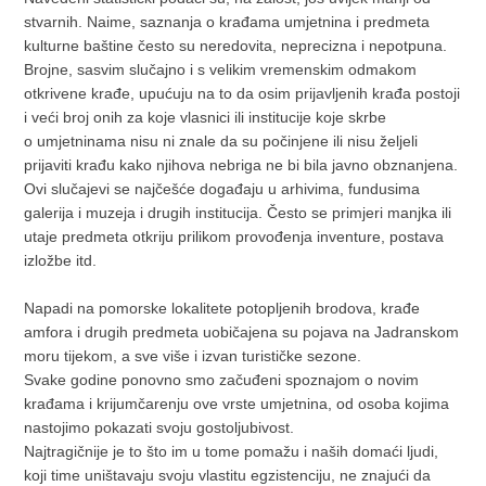
stvarnih. Naime, saznanja o krađama umjetnina i predmeta
kulturne baštine često su neredovita, neprecizna i nepotpuna.
Brojne, sasvim slučajno i s velikim vremenskim odmakom
otkrivene krađe, upućuju na to da osim prijavljenih krađa postoji
i veći broj onih za koje vlasnici ili institucije koje skrbe
o umjetninama nisu ni znale da su počinjene ili nisu željeli
prijaviti krađu kako njihova nebriga ne bi bila javno obznanjena.
Ovi slučajevi se najčešće događaju u arhivima, fundusima
galerija i muzeja i drugih institucija. Često se primjeri manjka ili
utaje predmeta otkriju prilikom provođenja inventure, postava
izložbe itd.
Napadi na pomorske lokalitete potopljenih brodova, krađe
amfora i drugih predmeta uobičajena su pojava na Jadranskom
moru tijekom, a sve više i izvan turističke sezone.
Svake godine ponovno smo začuđeni spoznajom o novim
krađama i krijumčarenju ove vrste umjetnina, od osoba kojima
nastojimo pokazati svoju gostoljubivost.
Najtragičnije je to što im u tome pomažu i naših domaći ljudi,
koji time uništavaju svoju vlastitu egzistenciju, ne znajući da