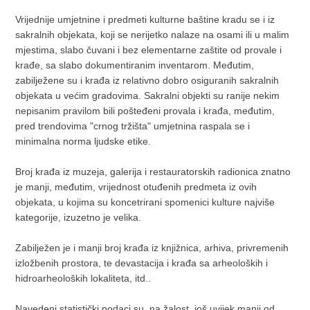
Vrijednije umjetnine i predmeti kulturne baštine kradu se i iz
sakralnih objekata, koji se nerijetko nalaze na osami ili u malim
mjestima, slabo čuvani i bez elementarne zaštite od provale i
krađe, sa slabo dokumentiranim inventarom. Međutim,
zabilježene su i krađa iz relativno dobro osiguranih sakralnih
objekata u većim gradovima. Sakralni objekti su ranije nekim
nepisanim pravilom bili pošteđeni provala i krađa, međutim,
pred trendovima "crnog tržišta" umjetnina raspala se i
minimalna norma ljudske etike.
Broj krađa iz muzeja, galerija i restauratorskih radionica znatno
je manji, međutim, vrijednost otuđenih predmeta iz ovih
objekata, u kojima su koncetrirani spomenici kulture najviše
kategorije, izuzetno je velika.
Zabilježen je i manji broj krađa iz knjižnica, arhiva, privremenih
izložbenih prostora, te devastacija i krađa sa arheoloških i
hidroarheoloških lokaliteta, itd..
Navedeni statistički podaci su, na žalost, još uvijek manji od