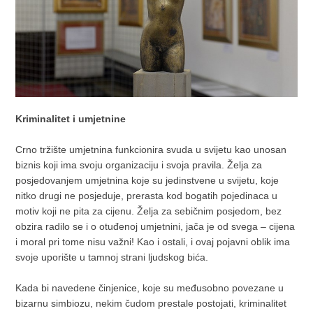
Kriminalitet i umjetnine
Crno tržište umjetnina funkcionira svuda u svijetu kao unosan
biznis koji ima svoju organizaciju i svoja pravila. Želja za
posjedovanjem umjetnina koje su jedinstvene u svijetu, koje
nitko drugi ne posjeduje, prerasta kod bogatih pojedinaca u
motiv koji ne pita za cijenu. Želja za sebičnim posjedom, bez
obzira radilo se i o otuđenoj umjetnini, jača je od svega – cijena
i moral pri tome nisu važni! Kao i ostali, i ovaj pojavni oblik ima
svoje uporište u tamnoj strani ljudskog bića.
Kada bi navedene činjenice, koje su međusobno povezane u
bizarnu simbiozu, nekim čudom prestale postojati, kriminalitet