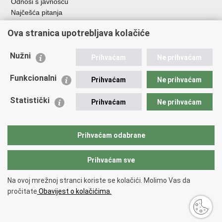
Odnosi s javnošću
Najčešća pitanja
Važne poveznice
Ova stranica upotrebljava kolačiće
Ministarstvo unutarnjih poslova RH
Nužni
Prihvaćam
Ne prihvaćam
EMN Nacionalna kontaktna točka za Republiku Hrvatsku
Policijske uprave
Funkcionalni
Prihvaćam
Ne prihvaćam
Policijska akademija
Muzej policije
Statistički
Prihvaćam
Ne prihvaćam
Zaklada policijske solidarnosti
Dom zdravlja MUP-a
Sindikati
Prihvaćam odabrane
Udruge
Prihvaćam sve
Povratak na vrh
Na ovoj mrežnoj stranci koriste se kolačići. Molimo Vas da
Copyright © 2026 Ravnateljstvo policije.
Uvjeti korištenja
.
Izjava o
pročitate
Obavijest o kolačićima.
pristupačnosti
.