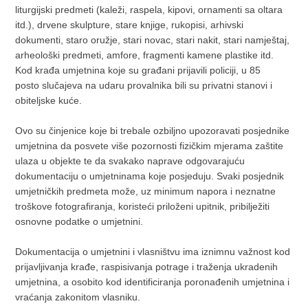
liturgijski predmeti (kaleži, raspela, kipovi, ornamenti sa oltara
itd.), drvene skulpture, stare knjige, rukopisi, arhivski
dokumenti, staro oružje, stari novac, stari nakit, stari namještaj,
arheološki predmeti, amfore, fragmenti kamene plastike itd.
Kod krađa umjetnina koje su građani prijavili policiji, u 85
posto slučajeva na udaru provalnika bili su privatni stanovi i
obiteljske kuće.
Ovo su činjenice koje bi trebale ozbiljno upozoravati posjednike
umjetnina da posvete više pozornosti fizičkim mjerama zaštite
ulaza u objekte te da svakako naprave odgovarajuću
dokumentaciju o umjetninama koje posjeduju. Svaki posjednik
umjetničkih predmeta može, uz minimum napora i neznatne
troškove fotografiranja, koristeći priloženi upitnik, pribilježiti
osnovne podatke o umjetnini.
Dokumentacija o umjetnini i vlasništvu ima iznimnu važnost kod
prijavljivanja krađe, raspisivanja potrage i traženja ukradenih
umjetnina, a osobito kod identificiranja poronađenih umjetnina i
vraćanja zakonitom vlasniku.