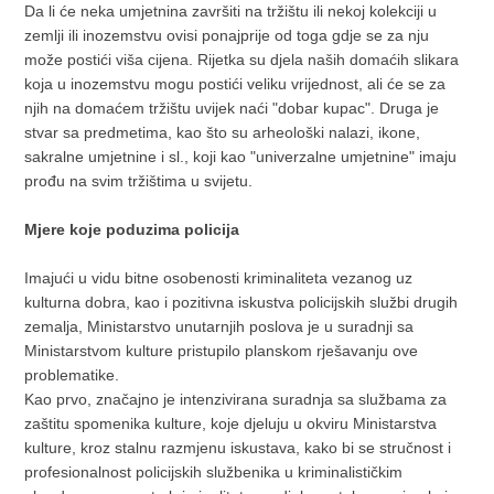
Da li će neka umjetnina završiti na tržištu ili nekoj kolekciji u
zemlji ili inozemstvu ovisi ponajprije od toga gdje se za nju
može postići viša cijena. Rijetka su djela naših domaćih slikara
koja u inozemstvu mogu postići veliku vrijednost, ali će se za
njih na domaćem tržištu uvijek naći "dobar kupac". Druga je
stvar sa predmetima, kao što su arheološki nalazi, ikone,
sakralne umjetnine i sl., koji kao "univerzalne umjetnine" imaju
prođu na svim tržištima u svijetu.
Mjere koje poduzima policija
Imajući u vidu bitne osobenosti kriminaliteta vezanog uz
kulturna dobra, kao i pozitivna iskustva policijskih službi drugih
zemalja, Ministarstvo unutarnjih poslova je u suradnji sa
Ministarstvom kulture pristupilo planskom rješavanju ove
problematike.
Kao prvo, značajno je intenzivirana suradnja sa službama za
zaštitu spomenika kulture, koje djeluju u okviru Ministarstva
kulture, kroz stalnu razmjenu iskustava, kako bi se stručnost i
profesionalnost policijskih službenika u kriminalističkim