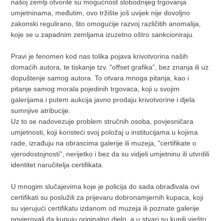
našoj zemlji otvorile su mogućnost slobodnijeg trgovanja
umjetninama, međutim, ovo tržište još uvijek nije dovoljno
zakonski regulirano, što omogućije razvoj različitih anomalija,
koje se u zapadnim zemljama izuzetno oštro sankcioniraju.
Pravi je fenomen kod nas tolika pojava krivotvorina naših
domaćih autora, te tiskanje tzv. "offset grafika", bez znanja ili uz
dopuštenje samog autora. To otvara mnoga pitanja, kao i
pitanje samog morala pojedinih trgovaca, koji u svojim
galerijama i putem aukcija javno prodaju krivotvorine i djela
sumnjive atribucije.
Uz to se nadovezuje problem stručnih osoba, povjesničara
umjetnosti, koji koristeći svoj položaj u institucijama u kojima
rade, izrađuju na obrascima galerije ili muzeja, "certifikate o
vjerodostojnosti", nerijetko i bez da su vidjeli umjetninu ili utvrdili
identitet naručitelja certifikata.
U mnogim slučajevima koje je policija do sada obrađivala ovi
certifikati su poslužili za prijevaru dobronamjernih kupaca, koji
su vjerujući certifikatu izdanom od muzeja ili poznate galerije
povjerovali da kupuju originalno djelo, a u stvari su kupili vješto