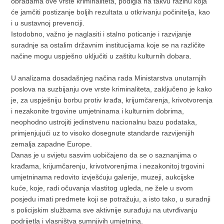
obradama ove vrste kriminaliteta, podigla na takvu razinu koja
će jamčiti postizanje boljih rezultata u otkrivanju počinitelja, kao
i u sustavnoj prevenciji.
Istodobno, važno je naglasiti i stalno poticanje i razvijanje
suradnje sa ostalim državnim institucijama koje se na različite
načine mogu uspješno uključiti u zaštitu kulturnih dobara.
U analizama dosadašnjeg načina rada Ministarstva unutarnjih
poslova na suzbijanju ove vrste kriminaliteta, zaključeno je kako
je, za uspješniju borbu protiv krađa, krijumčarenja, krivotvorenja
i nezakonite trgovine umjetninama i kulturnim dobrima,
neophodno ustrojiti jedinstvenu nacionalnu bazu podataka,
primjenjujući uz to visoko dosegnute standarde razvijenijih
zemalja zapadne Europe.
Danas je u svijetu sasvim uobičajeno da se o saznanjima o
krađama, krijumčarenju, krivotvorenjima i nezakonitoj trgovini
umjetninama redovito izvješćuju galerije, muzeji, aukcij­ske
kuće, koje, radi očuvanja vlastitog ugle­da, ne žele u svom
posjedu imati predmete koji se potražuju, a isto tako, u suradnji
s policijskim službama sve aktivnije surađuju na utvrđivanju
podrijetla i vlasništva sumnjivih umjetnina.