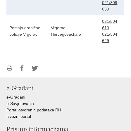
021/309
039
021/504
Postaja granične
Vrgorac
610
policije Vrgorac
Hercegovačka 5
021/504
629
Ispiši
Podijeli
Podijeli
stranicu
na
na
e-Građani
Facebooku
Twitteru
e-Građani
e-Savjetovanja
Portal otvorenih podataka RH
Izvozni portal
Pristup informacijama