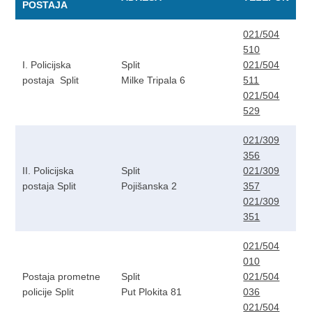
POSTAJA
021/504
510
I. Policijska
Split
021/504
postaja Split
Milke Tripala 6
511
021/504
529
021/309
356
II. Policijska
Split
021/309
postaja Split
Pojišanska 2
357
021/309
351
021/504
010
Postaja prometne
Split
021/504
policije Split
Put Plokita 81
036
021/504