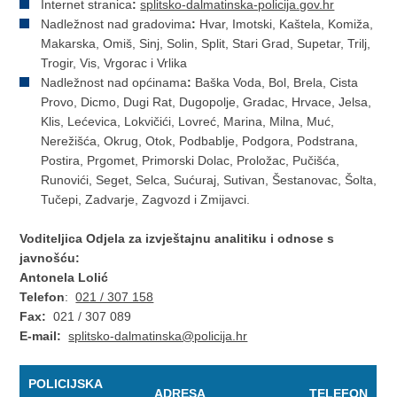
Internet stranica
:
splitsko-dalmatinska-policija.gov.hr
Nadležnost nad gradovima
:
Hvar, Imotski, Kaštela, Komiža,
Makarska, Omiš, Sinj, Solin, Split, Stari Grad, Supetar, Trilj,
Trogir, Vis, Vrgorac i Vrlika
Nadležnost nad općinama
:
Baška Voda, Bol, Brela, Cista
Provo, Dicmo, Dugi Rat, Dugopolje, Gradac, Hrvace, Jelsa,
Klis, Lećevica, Lokvičići, Lovreć, Marina, Milna, Muć,
Nerežišća, Okrug, Otok, Podbablje, Podgora, Podstrana,
Postira, Prgomet, Primorski Dolac, Proložac, Pučišća,
Runovići, Seget, Selca, Sućuraj, Sutivan, Šestanovac, Šolta,
Tučepi, Zadvarje, Zagvozd i Zmijavci.
Voditeljica Odjela za izvještajnu analitiku i odnose s
javnošću:
Antonela Lolić
Telefon
:
021 / 307 158
Fax:
021 / 307 089
E-mail:
splitsko-dalmatinska@policija.hr
POLICIJSKA
ADRESA
TELEFON