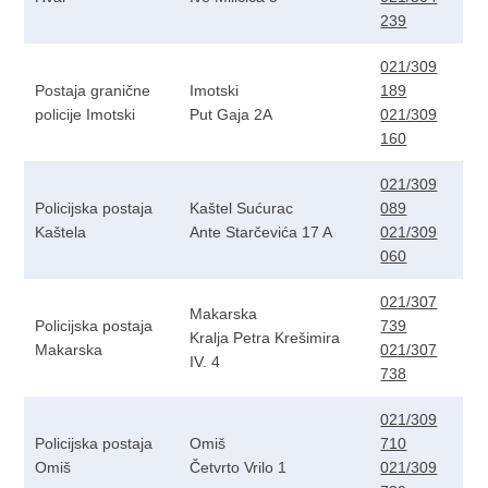
239
021/309
Postaja granične
Imotski
189
policije Imotski
Put Gaja 2A
021/309
160
021/309
Policijska postaja
Kaštel Sućurac
089
Kaštela
Ante Starčevića 17 A
021/309
060
021/307
Makarska
Policijska postaja
739
Kralja Petra Krešimira
Makarska
021/307
IV. 4
738
021/309
Policijska postaja
Omiš
710
Omiš
Četvrto Vrilo 1
021/309