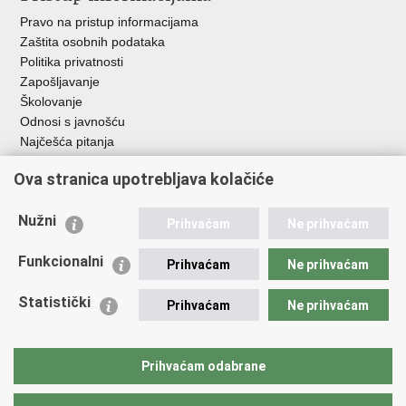
Pravo na pristup informacijama
Zaštita osobnih podataka
Politika privatnosti
Zapošljavanje
Školovanje
Odnosi s javnošću
Najčešća pitanja
Ova stranica upotrebljava kolačiće
Važne poveznice
Ministarstvo unutarnjih poslova RH
Nužni
Prihvaćam
Ne prihvaćam
EMN Nacionalna kontaktna točka za Republiku Hrvatsku
Policijske uprave
Funkcionalni
Prihvaćam
Ne prihvaćam
Policijska akademija
Muzej policije
Statistički
Prihvaćam
Ne prihvaćam
Zaklada policijske solidarnosti
Dom zdravlja MUP-a
Sindikati
Prihvaćam odabrane
Udruge