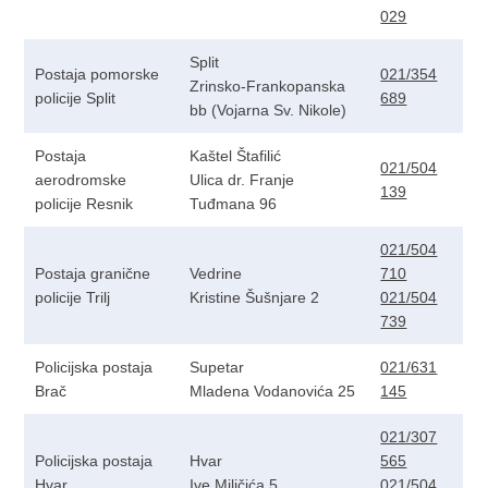
029
Split
Postaja pomorske
021/354
Zrinsko-Frankopanska
policije Split
689
bb (Vojarna Sv. Nikole)
Postaja
Kaštel Štafilić
021/504
aerodromske
Ulica dr. Franje
139
policije Resnik
Tuđmana 96
021/504
Postaja granične
Vedrine
710
policije Trilj
Kristine Šušnjare 2
021/504
739
Policijska postaja
Supetar
021/631
Brač
Mladena Vodanovića 25
145
021/307
Policijska postaja
Hvar
565
Hvar
Ive Miličića 5
021/504