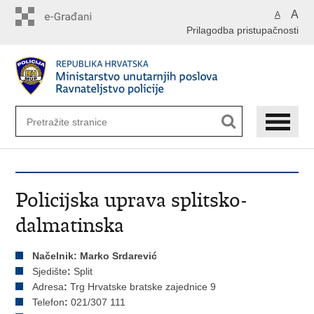
Preskoči
A
A
na
Prilagodba pristupačnosti
glavni
sadržaj
Policijska uprava splitsko-
dalmatinska
Načelnik: Marko Srdarević
Sjedište
:
Split
Adresa
:
Trg Hrvatske bratske zajednice 9
Telefon
:
021/307 111