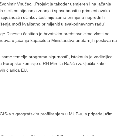
je Zvonimir Vnučec. „Projekt je također usmjeren i na jačanje
ala s ciljem stjecanja znanja i sposobnosti u primjeni ovako
spješnosti i učinkovitosti nije samo primjena naprednih
 rješenja moći kvalitetno primijeniti u svakodnevnom radu“.
e Dinescu čestitao je hrvatskim predstavnicima vlasti na
ondova u jačanju kapaciteta Ministarstva unutarnjih poslova na
u same temelje programa sigurnosti“, istaknula je voditeljica
va Europske komisije u RH Mirella Rašić i zaključila kako
vih članica EU.
u GIS-a s geografskim profiliranjem u MUP-u, s pripadajućim