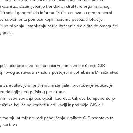
su važni za razumijevanje trendova i strukture organiziranog,
filiranja i geografskih informacijskih sustava su geoprostorni
ključna elementa pomoću kojih možemo povezati lokacije
ri utvrđivanju i mapiranju serija kaznenih djela što će omogućiti
g posla.
e situacije u zemlji korisnici vezanoj za korištenje GIS
zvoj novog sustava u skladu s postojećim potrebama Ministarstva
a za edukacijom, pripremu materijala i provođenje edukacije
todologije geografskog profiliranja.
vih i usavršavanja postojećih kadrova. Cilj ove komponente je
nika koji će se koristiti u edukaciji iz područja GIS-a i
moraju primijeniti radi poboljšanja kvalitete GIS podataka te
og sustava.