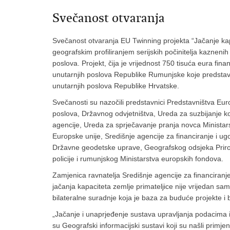
Svečanost otvaranja
Svečanost otvaranja EU Twinning projekta “Jačanje ka
geografskim profiliranjem serijskih počinitelja kaznenih
poslova. Projekt, čija je vrijednost 750 tisuća eura fin
unutarnjih poslova Republike Rumunjske koje predstavlj
unutarnjih poslova Republike Hrvatske.
Svečanosti su nazočili predstavnici Predstavništva Euro
poslova, Državnog odvjetništva, Ureda za suzbijanje ko
agencije, Ureda za sprječavanje pranja novca Ministars
Europske unije, Središnje agencije za financiranje i u
Državne geodetske uprave, Geografskog odsjeka Priro
policije i rumunjskog Ministarstva europskih fondova.
Zamjenica ravnatelja Središnje agencije za financiranj
jačanja kapaciteta zemlje primateljice nije vrijedan s
bilateralne suradnje koja je baza za buduće projekte i
„Jačanje i unaprjeđenje sustava upravljanja podacima 
su Geografski informacijski sustavi koji su našli primj