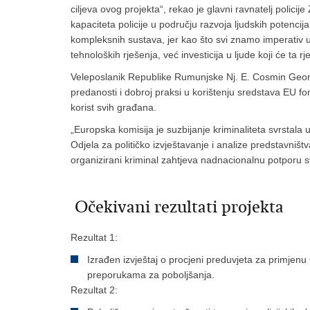
ciljeva ovog projekta“, rekao je glavni ravnatelj polici
kapaciteta policije u području razvoja ljudskih potencij
kompleksnih sustava, jer kao što svi znamo imperativ u
tehnoloških rješenja, već investicija u ljude koji će ta
Veleposlanik Republike Rumunjske Nj. E. Cosmin Georg
predanosti i dobroj praksi u korištenju sredstava EU f
korist svih građana.
„Europska komisija je suzbijanje kriminaliteta svrstala 
Odjela za političko izvještavanje i analize predstavništ
organizirani kriminal zahtjeva nadnacionalnu potporu s
Očekivani rezultati projekta
Rezultat 1:
Izrađen izvještaj o procjeni preduvjeta za primjen
preporukama za poboljšanja.
Rezultat 2: