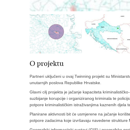
O projektu
Partneri uključeni u ovaj Twinning projekt su Ministar
unutarnjih poslova Republike Hrvatske.
Glavni cilj projekta je jačanje kapaciteta kriminalističk
suzbijanje korupcije i organiziranog kriminala te polici
potpore kriminalističkim istraživanjima kaznenih djela t
Planirane aktivnosti bit će usmjerene na jačanje korište
potpore zadacima koje izvršavaju navedene strukture M
Geografski informacijski sustavi (GIS) i geografsko prof