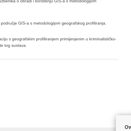
službenika o obradi i korištenju GIS-a s metodologijom
 područje GIS-a s metodologijom geografskog profiliranja.
ciju s geografskim profiliranjem primijenjenim u kriminalističko-
te tog sustava.
Ov