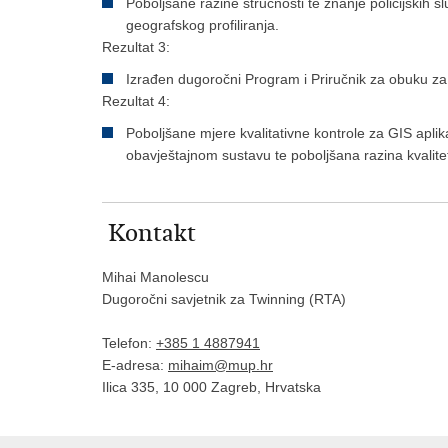
Poboljšane razine stručnosti te znanje policijskih 
geografskog profiliranja.
Rezultat 3:
Izrađen dugoročni Program i Priručnik za obuku za
Rezultat 4:
Poboljšane mjere kvalitativne kontrole za GIS aplika
obavještajnom sustavu te poboljšana razina kvalite
Kontakt
Mihai Manolescu
Dugoročni savjetnik za Twinning (RTA)
Telefon:
+385 1 4887941
E-adresa:
mihaim@mup.hr
Ilica 335, 10 000 Zagreb, Hrvatska