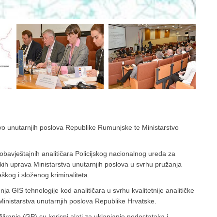
stvo unutarnjih poslova Republike Rumunjske te Ministarstvo
o-obavještajnih analitičara Policijskog nacionalnog ureda za
jskih uprava Ministarstva unutarnjih poslova u svrhu pružanja
eškog i složenog kriminaliteta.
nja GIS tehnologije kod analitičara u svrhu kvalitetnije analitičke
inistarstva unutarnjih poslova Republike Hrvatske.
iliranje (GP) su korisni alati za uklanjanje nedostataka i