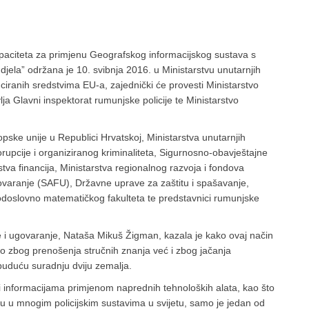
paciteta za primjenu Geografskog informacijskog sustava s
 djela” održana je 10. svibnja 2016. u Ministarstvu unutarnjih
anciranih sredstvima EU-a, zajednički će provesti Ministarstvo
a Glavni inspektorat rumunjske policije te Ministarstvo
pske unije u Republici Hrvatskoj, Ministarstva unutarnjih
rupcije i organiziranog kriminaliteta, Sigurnosno-obavještajne
tva financija, Ministarstva regionalnog razvoja i fondova
govaranje (SAFU), Državne uprave za zaštitu i spašavanje,
doslovno matematičkog fakulteta te predstavnici rumunjske
e i ugovaranje, Nataša Mikuš Žigman, kazala je kako ovaj način
amo zbog prenošenja stručnih znanja već i zbog jačanja
 buduću suradnju dviju zemalja.
i informacijama primjenom naprednih tehnoloških alata, kao što
enu u mnogim policijskim sustavima u svijetu, samo je jedan od