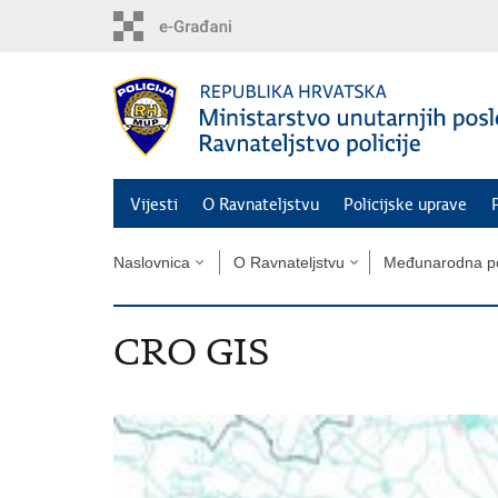
Preskoči
na
glavni
sadržaj
Vijesti
O Ravnateljstvu
Policijske uprave
Naslovnica
O Ravnateljstvu
Međunarodna pol
CRO GIS