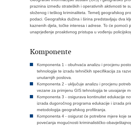
praznina između strateških i operativnih aktivnosti te 
složenog i teškog kriminaliteta. Temelj geografskog pro
podaci. Geografska dužina i širina predstavljaju dva 
kaznenih djela, točke interesa i adrese. To će pomoći p
unaprjeđenje proaktivnog pristupa u vođenju policijsko
Komponente
Komponenta 1 - obuhvaća analizu i procjenu postojeć
tehnologije te izradu tehničkih specifikacija za ra
unutarnjih poslova.
Komponenta 2 - uključuje analizu i procjenu potreb
vezane za primjenu GIS tehnologija te usvajanje me
Komponenta 3 - osigurava kontinuitet edukacije no
izrada dugoročnog programa edukacije i izrada priruč
metodologija geografskog profiliranja.
Komponenta 4 - osigurat će potrebne mjere koje se 
povećanja mogućnosti kriminalističko-obavještajn