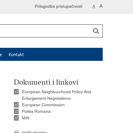
A
Prilagodba pristupačnosti
A
e
Kontakt
Dokumenti i linkovi
European Neighbourhood Policy And
Enlargement Negotiations
European Commission
Politia Romana
MAI
Ispiši stranicu