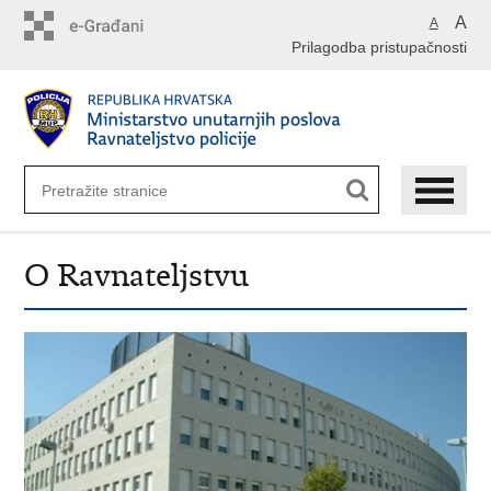
Preskoči
A
A
na
Prilagodba pristupačnosti
glavni
sadržaj
O Ravnateljstvu