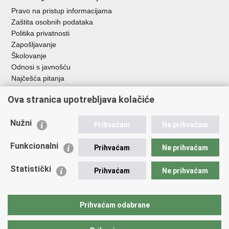
Pravo na pristup informacijama
Zaštita osobnih podataka
Politika privatnosti
Zapošljavanje
Školovanje
Odnosi s javnošću
Najčešća pitanja
Ova stranica upotrebljava kolačiće
Važne poveznice
Ministarstvo unutarnjih poslova RH
Nužni
Prihvaćam
Ne prihvaćam
EMN Nacionalna kontaktna točka za Republiku Hrvatsku
Policijske uprave
Funkcionalni
Prihvaćam
Ne prihvaćam
Policijska akademija
Muzej policije
Statistički
Prihvaćam
Ne prihvaćam
Zaklada policijske solidarnosti
Dom zdravlja MUP-a
Sindikati
Prihvaćam odabrane
Udruge