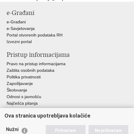
e-Građani
e-Građani
e-Savjetovanja
Portal otvorenih podataka RH
Izvozni portal
Pristup informacijama
Pravo na pristup informacijama
Zaštita osobnih podataka
Politika privatnosti
Zapošljavanje
Školovanje
Odnosi s javnošću
Najčešća pitanja
Važne poveznice
Ova stranica upotrebljava kolačiće
Ministarstvo unutarnjih poslova RH
Nužni
Prihvaćam
Ne prihvaćam
EMN Nacionalna kontaktna točka za Republiku Hrvatsku