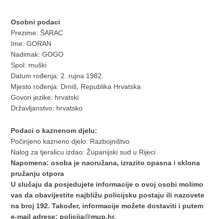
Osobni podaci
Prezime: ŠARAC
Ime: GORAN
Nadimak: GOGO
Spol: muški
Datum rođenja: 2. rujna 1982.
Mjesto rođenja: Drniš, Republika Hrvatska
Govori jezike: hrvatski
Državljanstvo: hrvatsko
Podaci o kaznenom djelu:
Počinjeno kazneno djelo: Razbojništvo
Nalog za tjeralicu izdao: Županijski sud u Rijeci
Napomena: osoba je naoružana, izrazito opasna i sklona
pružanju otpora
U slučaju da posjedujete informacije o ovoj osobi molimo
vas da obavijestite najbližu policijsku postaju ili nazovete
na broj 192. Također, informacije možete dostaviti i putem
e-mail adrese:
policija@mup.hr
.