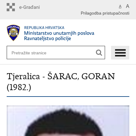
Preskoči
A
A
na
Prilagodba pristupačnosti
glavni
sadržaj
Tjeralica - ŠARAC, GORAN
(1982.)