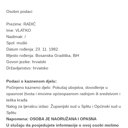
Osobni podaci
Prezime: RADIĆ
Ime: VLATKO
Nadimak: /
Spol: muški
Datum rođenja: 23. 11. 1982.
Mjesto rođenja: Bosanska Gradiška, BiH
Govori jezike: hrvatski
Državljanstvo: hrvatsko
Podaci o kaznenom djelu:
Počinjeno kazneno djelo: Pokušaj ubojstva, dovođenje u
opasnost života i imovine općeopasnom radnjom ili sredstvom i
teška krađa
Nalog za tjeralicu izdao: Županijski sud u Splitu i Općinski sud u
Splitu
Napomena: OSOBA JE NAORUŽANA I OPASNA
U slučaju da posjedujete informacije o ovoj osobi molimo