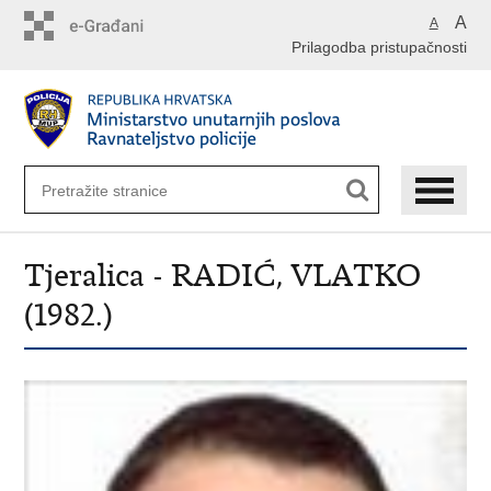
Preskoči
A
A
na
Prilagodba pristupačnosti
glavni
sadržaj
Tjeralica - RADIĆ, VLATKO
(1982.)