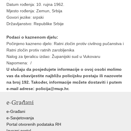
Datum rođenja: 10. rujna 1962.
Mjesto rođenja: Zemun, Srbija
Govori jezike: srpski
Državljanstvo: Republike Srbije
Podaci o kaznenom djelu:
Počinjeno kazneno djelo: Ratni zločin protiv civilnog pučanstva i
Ratni zločin protiv ratnih zarobljenika
Nalog za tjeralicu izdao: Županijski sud u Vukovaru
Napomena: /
U slučaju da posjedujete informacije o ovoj osobi molimo
vas da obavijestite najbližu policijsku postaju ili nazovete
na broj 192. Također, informacije možete dostaviti i putem
e-mail adrese:
policija@mup.hr
.
e-Građani
e-Građani
e-Savjetovanja
Portal otvorenih podataka RH
Izvozni portal