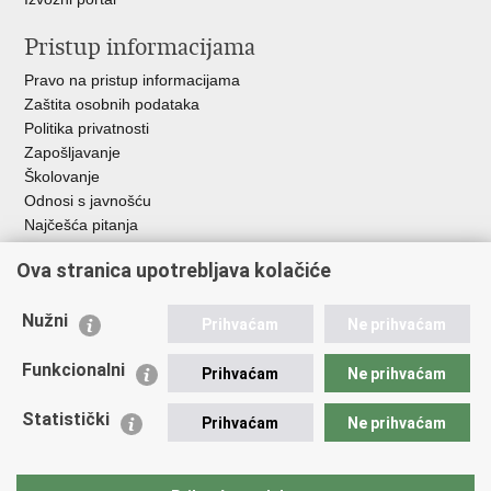
Pristup informacijama
Pravo na pristup informacijama
Zaštita osobnih podataka
Politika privatnosti
Zapošljavanje
Školovanje
Odnosi s javnošću
Najčešća pitanja
Ova stranica upotrebljava kolačiće
Važne poveznice
Ministarstvo unutarnjih poslova RH
Nužni
Prihvaćam
Ne prihvaćam
EMN Nacionalna kontaktna točka za Republiku Hrvatsku
Policijske uprave
Funkcionalni
Prihvaćam
Ne prihvaćam
Policijska akademija
Muzej policije
Statistički
Prihvaćam
Ne prihvaćam
Zaklada policijske solidarnosti
Dom zdravlja MUP-a
Sindikati