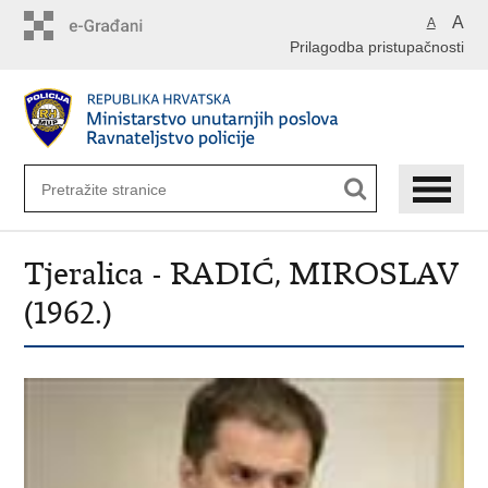
Preskoči
A
A
na
Prilagodba pristupačnosti
glavni
sadržaj
Tjeralica - RADIĆ, MIROSLAV
(1962.)