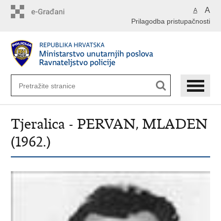
Preskoči
A
A
na
Prilagodba pristupačnosti
glavni
sadržaj
Tjeralica - PERVAN, MLADEN
(1962.)