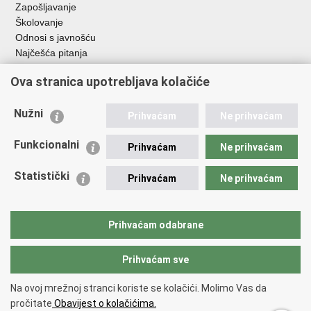
Zapošljavanje
Školovanje
Odnosi s javnošću
Najčešća pitanja
Važne poveznice
Ova stranica upotrebljava kolačiće
Ministarstvo unutarnjih poslova RH
Nužni
Prihvaćam
Ne prihvaćam
EMN Nacionalna kontaktna točka za Republiku Hrvatsku
Policijske uprave
Funkcionalni
Prihvaćam
Ne prihvaćam
Policijska akademija
Muzej policije
Statistički
Prihvaćam
Ne prihvaćam
Zaklada policijske solidarnosti
Dom zdravlja MUP-a
Sindikati
Prihvaćam odabrane
Udruge
Prihvaćam sve
Povratak na vrh
Na ovoj mrežnoj stranci koriste se kolačići. Molimo Vas da
Copyright © 2026 Ravnateljstvo policije.
Uvjeti korištenja
.
Izjava o
pročitate
Obavijest o kolačićima.
pristupačnosti
.