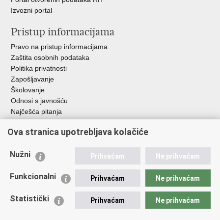
Izvozni portal
Pristup informacijama
Pravo na pristup informacijama
Zaštita osobnih podataka
Politika privatnosti
Zapošljavanje
Školovanje
Odnosi s javnošću
Najčešća pitanja
Važne poveznice
Ova stranica upotrebljava kolačiće
Ministarstvo unutarnjih poslova RH
Nužni
Prihvaćam
Ne prihvaćam
EMN Nacionalna kontaktna točka za Republiku Hrvatsku
Policijske uprave
Funkcionalni
Prihvaćam
Ne prihvaćam
Policijska akademija
Muzej policije
Statistički
Prihvaćam
Ne prihvaćam
Zaklada policijske solidarnosti
Dom zdravlja MUP-a