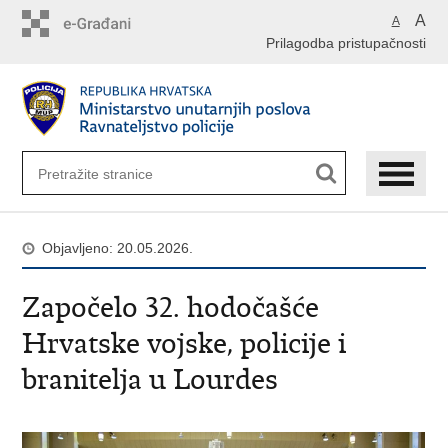
Preskoči
A
A
na
Prilagodba pristupačnosti
glavni
sadržaj
Objavljeno: 20.05.2026.
Započelo 32. hodočašće
Hrvatske vojske, policije i
branitelja u Lourdes