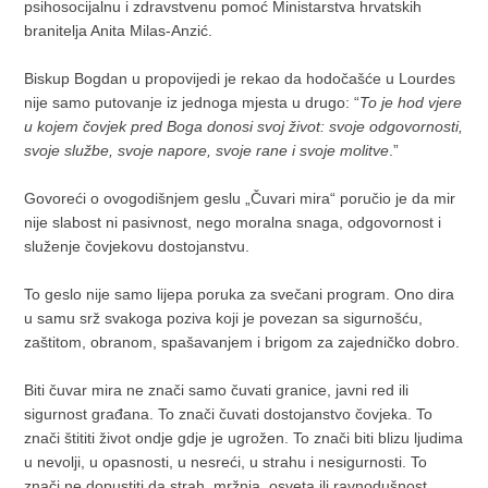
psihosocijalnu i zdravstvenu pomoć Ministarstva hrvatskih
branitelja Anita Milas-Anzić.
Biskup Bogdan u propovijedi je rekao da hodočašće u Lourdes
nije samo putovanje iz jednoga mjesta u drugo: “
To je hod vjere
u kojem čovjek pred Boga donosi svoj život: svoje odgovornosti,
svoje službe, svoje napore, svoje rane i svoje molitve
.”
Govoreći o ovogodišnjem geslu „Čuvari mira“ poručio je da mir
nije slabost ni pasivnost, nego moralna snaga, odgovornost i
služenje čovjekovu dostojanstvu.
To geslo nije samo lijepa poruka za svečani program. Ono dira
u samu srž svakoga poziva koji je povezan sa sigurnošću,
zaštitom, obranom, spašavanjem i brigom za zajedničko dobro.
Biti čuvar mira ne znači samo čuvati granice, javni red ili
sigurnost građana. To znači čuvati dostojanstvo čovjeka. To
znači štititi život ondje gdje je ugrožen. To znači biti blizu ljudima
u nevolji, u opasnosti, u nesreći, u strahu i nesigurnosti. To
znači ne dopustiti da strah, mržnja, osveta ili ravnodušnost