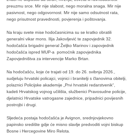
preuzmu srce. Mir nije slabost, nego moralna snaga. Mir nije
pasivnost, nego odgovornost. Mir nije samo odsutnost rata,
nego prisutnost pravednosti, povjerenja i poštovanja.
Na kraju svete mise hodočasnicima su se kratko obratili
generalni vikar mons. Ilija Jakovljević te zapovjednik 32.
hodočašća brigadni general Željko Marinov i zapovjednik
hodočašća ispred MUP-a pomoćnik zapovjednika
Zapovjedništva za intervencije Marko Brtan.
Na hodočašću, koje će trajati od 19. do 26. svibnja 2026.,
sudjeluju hrvatski policajci, vojnici i branitelji s članovima obitelji,
polaznici Policijske akademije „Prvi hrvatski redarstvenik“,
kadeti Hrvatskog vojnog učilišta, službenici Pravosudne policije,
djelatnici Hrvatske vatrogasne zajednice, pripadnici povijesnih
postrojbi i drugi.
Sljedeća postaja hodočašća je Avignon, srednjovjekovno
papinsko središte gdje će misno slavlje predvoditi vojni biskup
Bosne i Hercegovine Miro Relota.