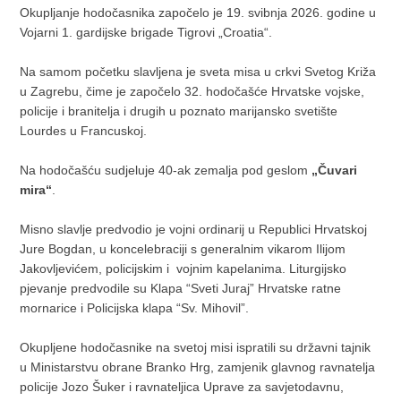
Okupljanje hodočasnika započelo je 19. svibnja 2026. godine u
Vojarni 1. gardijske brigade Tigrovi „Croatia“.
Na samom početku slavljena je sveta misa u crkvi Svetog Križa
u Zagrebu, čime je započelo 32. hodočašće Hrvatske vojske,
policije i branitelja i drugih u poznato marijansko svetište
Lourdes u Francuskoj.
Na hodočašću sudjeluje 40-ak zemalja pod geslom
„Čuvari
mira“
.
Misno slavlje predvodio je vojni ordinarij u Republici Hrvatskoj
Jure Bogdan, u koncelebraciji s generalnim vikarom Ilijom
Jakovljevićem, policijskim i vojnim kapelanima. Liturgijsko
pjevanje predvodile su Klapa “Sveti Juraj” Hrvatske ratne
mornarice i Policijska klapa “Sv. Mihovil”.
Okupljene hodočasnike na svetoj misi ispratili su državni tajnik
u Ministarstvu obrane Branko Hrg, zamjenik glavnog ravnatelja
policije Jozo Šuker i ravnateljica Uprave za savjetodavnu,