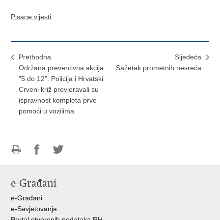
Pisane vijesti
Prethodna
Sljedeća
Održana preventivna akcija
Sažetak prometnih nesreća
"5 do 12": Policija i Hrvatski
Crveni križ provjeravali su
ispravnost kompleta prve
pomoći u vozilima
Ispiši
Podijeli
Podijeli
stranicu
na
na
e-Građani
Facebooku
Twitteru
e-Građani
e-Savjetovanja
Portal otvorenih podataka RH