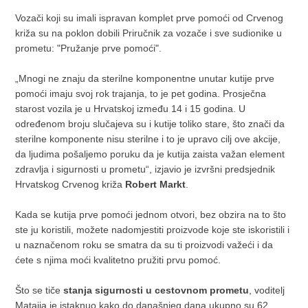
Vozači koji su imali ispravan komplet prve pomoći od Crvenog
križa su na poklon dobili Priručnik za vozače i sve sudionike u
prometu: "Pružanje prve pomoći".
„Mnogi ne znaju da sterilne komponentne unutar kutije prve
pomoći imaju svoj rok trajanja, to je pet godina. Prosječna
starost vozila je u Hrvatskoj između 14 i 15 godina. U
određenom broju slučajeva su i kutije toliko stare, što znači da
sterilne komponente nisu sterilne i to je upravo cilj ove akcije,
da ljudima pošaljemo poruku da je kutija zaista važan element
zdravlja i sigurnosti u prometu“, izjavio je izvršni predsjednik
Hrvatskog Crvenog križa
Robert Markt
.
Kada se kutija prve pomoći jednom otvori, bez obzira na to što
ste ju koristili, možete nadomjestiti proizvode koje ste iskoristili i
u naznačenom roku se smatra da su ti proizvodi važeći i da
ćete s njima moći kvalitetno pružiti prvu pomoć.
Što se tiče
stanja sigurnosti u cestovnom prometu
, voditelj
Mataija je istaknuo kako do današnjeg dana ukupno su 62