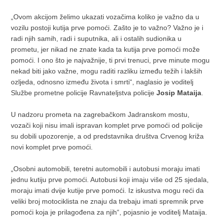
„Ovom akcijom želimo ukazati vozačima koliko je važno da u
vozilu postoji kutija prve pomoći. Zašto je to važno? Važno je i
radi njih samih, radi i suputnika, ali i ostalih sudionika u
prometu, jer nikad ne znate kada ta kutija prve pomoći može
pomoći. I ono što je najvažnije, ti prvi trenuci, prve minute mogu
nekad biti jako važne, mogu raditi razliku između težih i lakših
ozljeda, odnosno između života i smrti“, naglasio je voditelj
Službe prometne policije Ravnateljstva policije
Josip Mataija
.
U nadzoru prometa na zagrebačkom Jadranskom mostu,
vozači koji nisu imali ispravan komplet prve pomoći od policije
su dobili upozorenje, a od predstavnika društva Crvenog križa
novi komplet prve pomoći.
„Osobni automobili, teretni automobili i autobusi moraju imati
jednu kutiju prve pomoći. Autobusi koji imaju više od 25 sjedala,
moraju imati dvije kutije prve pomoći. Iz iskustva mogu reći da
veliki broj motociklista ne znaju da trebaju imati spremnik prve
pomoći koja je prilagođena za njih“, pojasnio je voditelj Mataija.