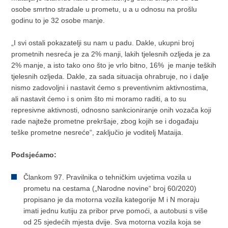
osobe smrtno stradale u prometu, u a u odnosu na prošlu
godinu to je 32 osobe manje.
„I svi ostali pokazatelji su nam u padu. Dakle, ukupni broj
prometnih nesreća je za 2% manji, lakih tjelesnih ozljeda je za
2% manje, a isto tako ono što je vrlo bitno, 16% je manje teških
tjelesnih ozljeda. Dakle, za sada situacija ohrabruje, no i dalje
nismo zadovoljni i nastavit ćemo s preventivnim aktivnostima,
ali nastavit ćemo i s onim što mi moramo raditi, a to su
represivne aktivnosti, odnosno sankcioniranje onih vozača koji
rade najteže prometne prekršaje, zbog kojih se i događaju
teške prometne nesreće“, zaključio je voditelj Mataija.
Podsjećamo:
Člankom 97. Pravilnika o tehničkim uvjetima vozila u
prometu na cestama („Narodne novine“ broj 60/2020)
propisano je da motorna vozila kategorije M i N moraju
imati jednu kutiju za pribor prve pomoći, a autobusi s više
od 25 sjedećih mjesta dvije. Sva motorna vozila koja se