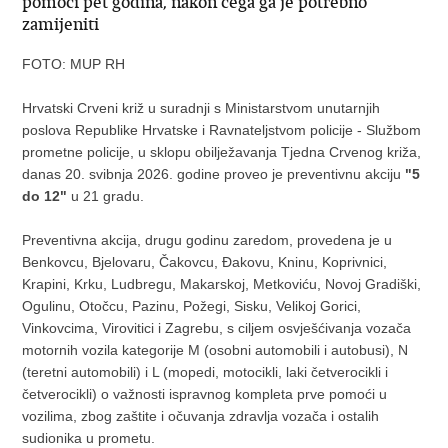
pomoći pet godina, nakon čega ga je potrebno
zamijeniti
FOTO: MUP RH
Hrvatski Crveni križ u suradnji s Ministarstvom unutarnjih
poslova Republike Hrvatske i Ravnateljstvom policije - Službom
prometne policije, u sklopu obilježavanja Tjedna Crvenog križa,
danas 20. svibnja 2026. godine proveo je preventivnu akciju
"5
do 12"
u 21 gradu.
Preventivna akcija, drugu godinu zaredom, provedena je u
Benkovcu, Bjelovaru, Čakovcu, Đakovu, Kninu, Koprivnici,
Krapini, Krku, Ludbregu, Makarskoj, Metkoviću, Novoj Gradiški,
Ogulinu, Otočcu, Pazinu, Požegi, Sisku, Velikoj Gorici,
Vinkovcima, Virovitici i Zagrebu, s ciljem osvješćivanja vozača
motornih vozila kategorije M (osobni automobili i autobusi), N
(teretni automobili) i L (mopedi, motocikli, laki četverocikli i
četverocikli) o važnosti ispravnog kompleta prve pomoći u
vozilima, zbog zaštite i očuvanja zdravlja vozača i ostalih
sudionika u prometu.