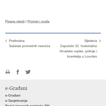
Pisane vijesti
|
Promet i vozila
Prethodna
Sljedeća
Sažetak prometnih nesreća
Započelo 32. hodočašće
Hrvatske vojske, policije i
branitelja u Lourdes
Ispiši
Podijeli
Podijeli
stranicu
na
na
e-Građani
Facebooku
Twitteru
e-Građani
e-Savjetovanja
Portal otvorenih podataka RH