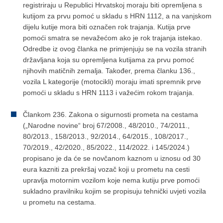
registriraju u Republici Hrvatskoj moraju biti opremljena s
kutijom za prvu pomoć u skladu s HRN 1112, a na vanjskom
dijelu kutije mora biti označen rok trajanja. Kutija prve
pomoći smatra se nevažećom ako je rok trajanja istekao.
Odredbe iz ovog članka ne primjenjuju se na vozila stranih
državljana koja su opremljena kutijama za prvu pomoć
njihovih matičnih zemalja. Također, prema članku 136.,
vozila L kategorije (motocikli) moraju imati spremnik prve
pomoći u skladu s HRN 1113 i važećim rokom trajanja.
Člankom 236. Zakona o sigurnosti prometa na cestama
(„Narodne novine“ broj 67/2008., 48/2010., 74/2011.,
80/2013., 158/2013., 92/2014., 64/2015., 108/2017.,
70/2019., 42/2020., 85/2022., 114/2022. i 145/2024.)
propisano je da će se novčanom kaznom u iznosu od 30
eura kazniti za prekršaj vozač koji u prometu na cesti
upravlja motornim vozilom koje nema kutiju prve pomoći
sukladno pravilniku kojim se propisuju tehnički uvjeti vozila
u prometu na cestama.