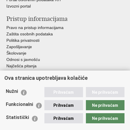
Izvozni portal
Pristup informacijama
Pravo na pristup informacijama
Zaštita osobnih podataka
Politika privatnosti
Zapošljavanje
Školovanje
Odnosi s javnošću
Najčešća pitanja
Važne poveznice
Ova stranica upotrebljava kolačiće
Ministarstvo unutarnjih poslova RH
Nužni
Prihvaćam
Ne prihvaćam
EMN Nacionalna kontaktna točka za Republiku Hrvatsku
Policijske uprave
Funkcionalni
Prihvaćam
Ne prihvaćam
Policijska akademija
Muzej policije
Statistički
Prihvaćam
Ne prihvaćam
Zaklada policijske solidarnosti
Dom zdravlja MUP-a