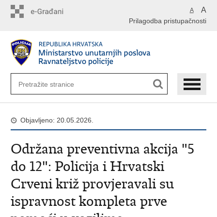
Preskoči
A
A
na
Prilagodba pristupačnosti
glavni
sadržaj
Objavljeno: 20.05.2026.
Održana preventivna akcija "5
do 12": Policija i Hrvatski
Crveni križ provjeravali su
ispravnost kompleta prve