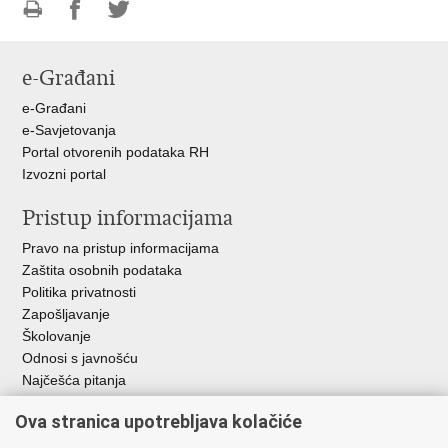
Ispiši
Podijeli
Podijeli
stranicu
na
na
e-Građani
Facebooku
Twitteru
e-Građani
e-Savjetovanja
Portal otvorenih podataka RH
Izvozni portal
Pristup informacijama
Pravo na pristup informacijama
Zaštita osobnih podataka
Politika privatnosti
Zapošljavanje
Školovanje
Odnosi s javnošću
Najčešća pitanja
Važne poveznice
Ova stranica upotrebljava kolačiće