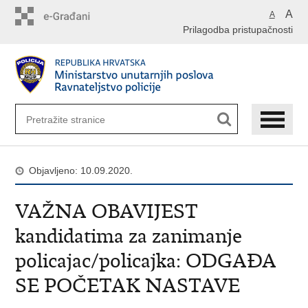
Preskoči
A
A
na
Prilagodba pristupačnosti
glavni
sadržaj
Objavljeno: 10.09.2020.
VAŽNA OBAVIJEST
kandidatima za zanimanje
policajac/policajka: ODGAĐA
SE POČETAK NASTAVE