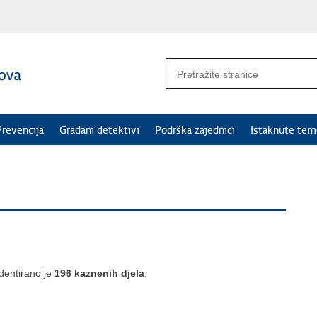
Prevencija
Građani detektivi
Podrška zajednici
Istaknute tem
dentirano je
196 kaznenih djela
.