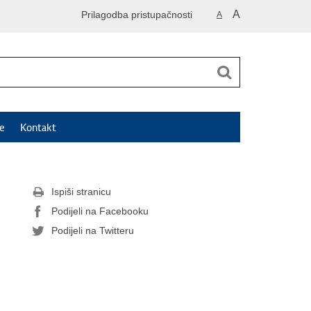
A
Prilagodba pristupačnosti
A
e
Kontakt
Ispiši stranicu
Podijeli na Facebooku
Podijeli na Twitteru