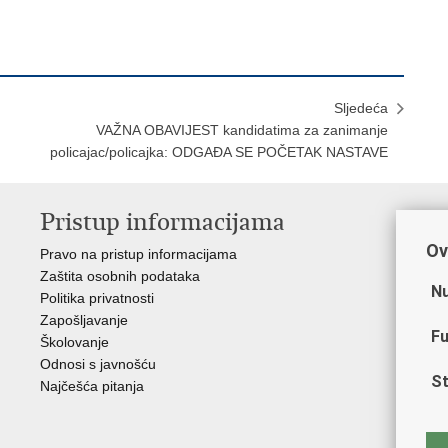
Sljedeća
VAŽNA OBAVIJEST kandidatima za zanimanje
policajac/policajka: ODGAĐA SE POČETAK NASTAVE
Pristup informacijama
V
Ov
Pravo na pristup informacijama
Min
Zaštita osobnih podataka
EMN
Nu
Politika privatnosti
Pol
Zapošljavanje
Pol
Fu
Školovanje
Muz
Odnosi s javnošću
Zak
St
Najčešća pitanja
Dom
Sin
Ud