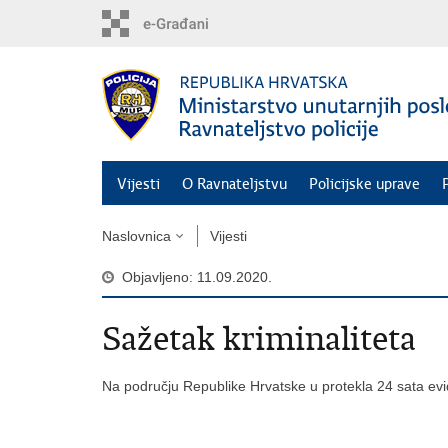
Preskoči
na
glavni
sadržaj
Vijesti
O Ravnateljstvu
Policijske uprave
Naslovnica
Vijesti
Objavljeno: 11.09.2020.
Sažetak kriminaliteta
Na području Republike Hrvatske u protekla 24 sata evi