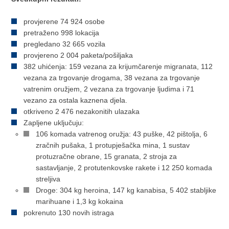
provjerene 74 924 osobe
pretraženo 998 lokacija
pregledano 32 665 vozila
provjereno 2 004 paketa/pošiljaka
382 uhićenja: 159 vezana za krijumčarenje migranata, 112
vezana za trgovanje drogama, 38 vezana za trgovanje
vatrenim oružjem, 2 vezana za trgovanje ljudima i 71
vezano za ostala kaznena djela.
otkriveno 2 476 nezakonitih ulazaka
Zapljene uključuju:
106 komada vatrenog oružja: 43 puške, 42 pištolja, 6
zračnih pušaka, 1 protupješačka mina, 1 sustav
protuzračne obrane, 15 granata, 2 stroja za
sastavljanje, 2 protutenkovske rakete i 12 250 komada
streljiva
Droge: 304 kg heroina, 147 kg kanabisa, 5 402 stabljike
marihuane i 1,3 kg kokaina
pokrenuto 130 novih istraga