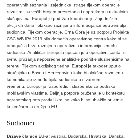
operativnih saznanja i zajedničke istrage tijekom operacije
rezultirali su većih brojem presretanja i napretkom u aktualnim
slučajevima. Europol je podržao koordinaciju Zajedničkih
akcijskih dana i olakšao razmjenu informacija između zemalja
sudionica. Tijekom operacije,
Crna Gora je uz potporu Projekta
CSC WB IPA 2019 bila domaćin operativnog centra kako bi se
omogućila brza razmjena operativnih informacija između
sudionika.
Analitičar Europola upućen je u operativni centar u
svrhu pružanja neposredne analitičke podrške službenicima na
terenu. Tijekom akcijskog tjedna, Europol je također uputio
stručnjaka u Bosnu i Hercegovinu kako bi olakšao razmjenu
komunikacije između tijela sudionika u stvarnom
vremenu.
Europol je rasporedio i službenike za podršku
moldavskim vlastima.
Daljnja potpora pružena je u kontekstu
agresorskog rata protiv Ukrajine kako bi se ublažile prijetnje
krijumčarenja oružja u EU.
Sudionici
Države članice EU-a:
Austrija, Bugarska, Hrvatska, Danska,