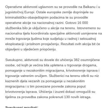
Operativne aktivnosti uglavnom su se provodile na Balkanu i u
jugoistočnoj Europi. Ostale europske zemlje doprinijele su
kriminalističko-obavještajnim podacima te su provodile
operativne akcije na nacionalnoj razini. Gotovo 16 000
službenika bilo je uključeno u akcije na terenu. Istovremeno su
nacionalna tijela koordinirala specijalne aktivnosti usmjerene na
mreže trgovanja ljudima koje sudjeluju u radnoj i seksualnoj
eksploataciji i prisilnom prosjačenju. Rezultati ovih akcija bit će
objavljeni u sljedećem priopćenju.
Sveukupno, aktivnosti su dovele do uhićenja 382 osumnjičene
osobe, od kojih je većina bila upletena u trgovanje drogama,
pomaganje u nezakonitim migracijama, krivotvorenje isprava i
trgovanje vatrenim oružjem. Službenici na terenu otkrili su niz
kaznenih djela vezanih za pomaganje u nezakonitim
imigracijama i s tim povezane povrede zakona poput
krivotvorenja isprava. Uhićenja i izuzeti dokazi omogućili su
tijelima za provedba zakona pokrenuti 130 novih istraga.
Sveukupni rezultati: