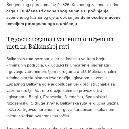
Šengenskog sporazuma“ iz čl. 326. Kaznenog zakona slijedom
čega su
uhićene tri osobe
zbog sumnje u počinjenje
spomenutog kaznenog djela, dok su
još dvije osobe uhićene
temeljem potrage/naloga o uhićenju
.
Trgovci drogama i vatrenim oružjem na
meti na Balkanskoj ruti
Balkanska ruta poznata je jer se koristi u velikom broju
kriminalnih područja, uključujući krijumčarenje migranata i
trgovanje vatrenim oružjem i drogama u EU. Multinacionalnim
kriminalnim skupinama izvor oružja uglavnom su zemlje
Zapadnog Balkana gdje je dostupan velik broj stručnjaka za
vatreno oružje. Vatreno oružje zatim se prevozi u EU -
uglavnom u Belgiju, Francusku, Njemačku, Španjolsku i
Nizozemsku. S druge strane, Balkanska ruta je ključna ulazna
točka za trgovce heroinom, a trgovci kanabisom i kokainom
također koriste ovu tranzitnu točku.
Trgovanje drogama i nezakonita trgovina oružjem usko su