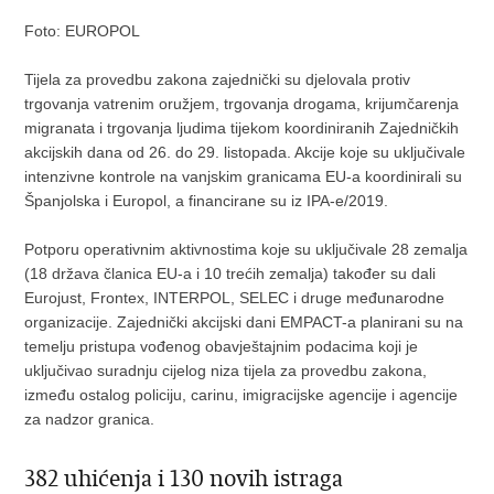
Foto: EUROPOL
Tijela za provedbu zakona zajednički su djelovala protiv
trgovanja vatrenim oružjem, trgovanja drogama, krijumčarenja
migranata i trgovanja ljudima tijekom koordiniranih Zajedničkih
akcijskih dana od 26. do 29. listopada. Akcije koje su uključivale
intenzivne kontrole na vanjskim granicama EU-a koordinirali su
Španjolska i Europol, a financirane su iz IPA-e/2019.
Potporu operativnim aktivnostima koje su uključivale 28 zemalja
(18 država članica EU-a i 10 trećih zemalja) također su dali
Eurojust, Frontex, INTERPOL, SELEC i druge međunarodne
organizacije. Zajednički akcijski dani EMPACT-a planirani su na
temelju pristupa vođenog obavještajnim podacima koji je
uključivao suradnju cijelog niza tijela za provedbu zakona,
između ostalog policiju, carinu, imigracijske agencije i agencije
za nadzor granica.
382 uhićenja i 130 novih istraga