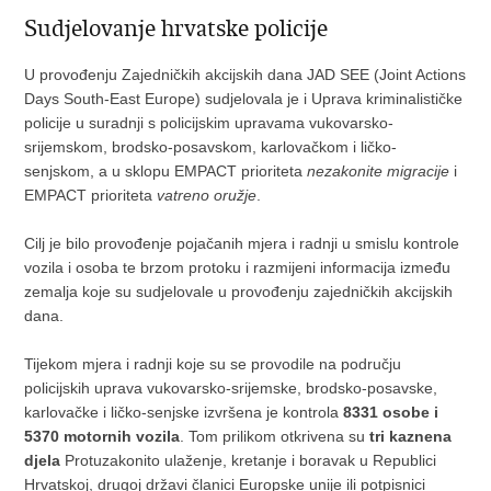
Sudjelovanje hrvatske policije
U provođenju Zajedničkih akcijskih dana JAD SEE (Joint Actions
Days South-East Europe) sudjelovala je i Uprava kriminalističke
policije u suradnji s policijskim upravama vukovarsko-
srijemskom, brodsko-posavskom, karlovačkom i ličko-
senjskom, a u sklopu EMPACT prioriteta
nezakonite migracije
i
EMPACT prioriteta
vatreno oružje
.
Cilj je bilo provođenje pojačanih mjera i radnji u smislu kontrole
vozila i osoba te brzom protoku i razmijeni informacija između
zemalja koje su sudjelovale u provođenju zajedničkih akcijskih
dana.
Tijekom mjera i radnji koje su se provodile na području
policijskih uprava vukovarsko-srijemske, brodsko-posavske,
karlovačke i ličko-senjske izvršena je kontrola
8331 osobe i
5370 motornih vozila
. Tom prilikom otkrivena su
tri kaznena
djela
Protuzakonito ulaženje, kretanje i boravak u Republici
Hrvatskoj, drugoj državi članici Europske unije ili potpisnici