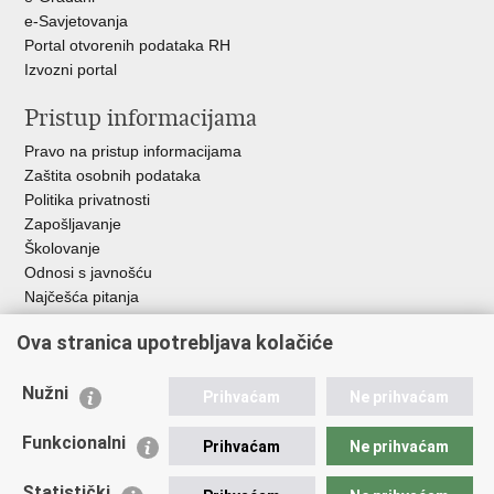
e-Savjetovanja
Portal otvorenih podataka RH
Izvozni portal
Pristup informacijama
Pravo na pristup informacijama
Zaštita osobnih podataka
Politika privatnosti
Zapošljavanje
Školovanje
Odnosi s javnošću
Najčešća pitanja
Važne poveznice
Ova stranica upotrebljava kolačiće
Ministarstvo unutarnjih poslova RH
Nužni
Prihvaćam
Ne prihvaćam
EMN Nacionalna kontaktna točka za Republiku Hrvatsku
Policijske uprave
Funkcionalni
Prihvaćam
Ne prihvaćam
Policijska akademija
Muzej policije
Statistički