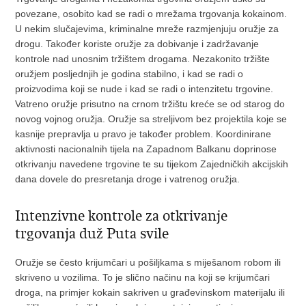
povezane, osobito kad se radi o mrežama trgovanja kokainom.
U nekim slučajevima, kriminalne mreže razmjenjuju oružje za
drogu. Također koriste oružje za dobivanje i zadržavanje
kontrole nad unosnim tržištem drogama. Nezakonito tržište
oružjem posljednjih je godina stabilno, i kad se radi o
proizvodima koji se nude i kad se radi o intenzitetu trgovine.
Vatreno oružje prisutno na crnom tržištu kreće se od starog do
novog vojnog oružja. Oružje sa streljivom bez projektila koje se
kasnije prepravlja u pravo je također problem. Koordinirane
aktivnosti nacionalnih tijela na Zapadnom Balkanu doprinose
otkrivanju navedene trgovine te su tijekom Zajedničkih akcijskih
dana dovele do presretanja droge i vatrenog oružja.
Intenzivne kontrole za otkrivanje
trgovanja duž Puta svile
Oružje se često krijumčari u pošiljkama s miješanom robom ili
skriveno u vozilima. To je slično načinu na koji se krijumčari
droga, na primjer kokain sakriven u građevinskom materijalu ili