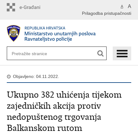
Preskoči
A
A
na
Prilagodba pristupačnosti
glavni
sadržaj
Objavljeno: 04.11.2022.
Ukupno 382 uhićenja tijekom
zajedničkih akcija protiv
nedopuštenog trgovanja
Balkanskom rutom