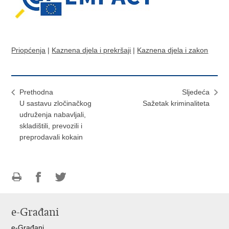
Priopćenja
|
Kaznena djela i prekršaji
|
Kaznena djela i zakon
Prethodna
Sljedeća
U sastavu zločinačkog
Sažetak kriminaliteta
udruženja nabavljali,
skladištili, prevozili i
preprodavali kokain
Ispiši
Podijeli
Podijeli
stranicu
na
na
e-Građani
Facebooku
Twitteru
e-Građani