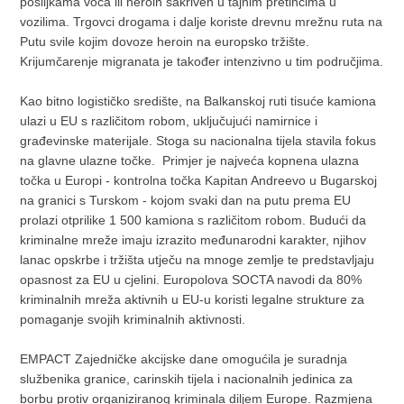
pošiljkama voća ili heroin sakriven u tajnim pretincima u
vozilima. Trgovci drogama i dalje koriste drevnu mrežnu ruta na
Putu svile kojim dovoze heroin na europsko tržište.
Krijumčarenje migranata je također intenzivno u tim područjima.
Kao bitno logističko središte, na Balkanskoj ruti tisuće kamiona
ulazi u EU s različitom robom, uključujući namirnice i
građevinske materijale. Stoga su nacionalna tijela stavila fokus
na glavne ulazne točke. Primjer je najveća kopnena ulazna
točka u Europi - kontrolna točka Kapitan Andreevo u Bugarskoj
na granici s Turskom - kojom svaki dan na putu prema EU
prolazi otprilike 1 500 kamiona s različitom robom. Budući da
kriminalne mreže imaju izrazito međunarodni karakter, njihov
lanac opskrbe i tržišta utječu na mnoge zemlje te predstavljaju
opasnost za EU u cjelini. Europolova SOCTA navodi da 80%
kriminalnih mreža aktivnih u EU-u koristi legalne strukture za
pomaganje svojih kriminalnih aktivnosti.
EMPACT Zajedničke akcijske dane omogućila je suradnja
službenika granice, carinskih tijela i nacionalnih jedinica za
borbu protiv organiziranog kriminala diljem Europe. Razmjena