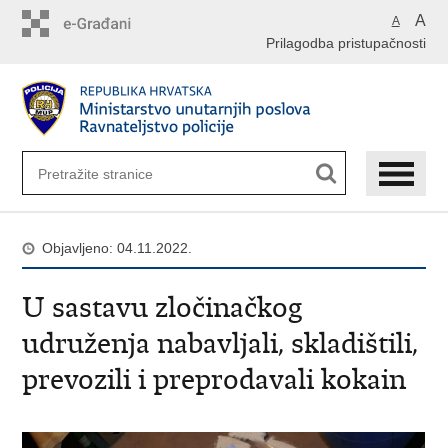
Preskoči
A
A
na
Prilagodba pristupačnosti
glavni
sadržaj
Objavljeno: 04.11.2022.
U sastavu zločinačkog
udruženja nabavljali, skladištili,
prevozili i preprodavali kokain