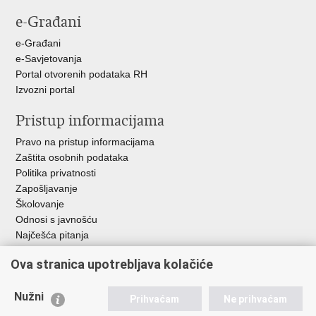
stranicu
na
na
e-Građani
Facebooku
Twitteru
e-Građani
e-Savjetovanja
Portal otvorenih podataka RH
Izvozni portal
Pristup informacijama
Pravo na pristup informacijama
Zaštita osobnih podataka
Politika privatnosti
Zapošljavanje
Školovanje
Odnosi s javnošću
Najčešća pitanja
Važne poveznice
Ova stranica upotrebljava kolačiće
Ministarstvo unutarnjih poslova RH
Nužni
Prihvaćam
Ne prihvaćam
EMN Nacionalna kontaktna točka za Republiku Hrvatsku