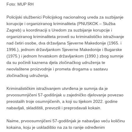
Foto: MUP RH
Policijski službenici Policijskog nacionalnog ureda za suzbijanje
korupcije i organiziranog kriminaliteta (PNUSKOK – Služba
Zagreb) u koordinaciji s Uredom za suzbijanje korupcije i
organiziranog kriminaliteta proveli su kriminalističko istraživanje
nad četiri osobe, dva državljana Sjeverne Makedonije (1965. i
1996.), jednom državljankom Sjeverne Makedonije i Bugarske
(1975.) i jednom hrvatskom državljankom (1990.) zbog sumnje
da su počinili kaznena djela zločinačkog udruženja te
neovlaštene proizvodnje i prometa drogama u sastavu
zločinačkog udruženja.
Kriminalističkim istraživanjem utvrđena je sumnja da je
prvoosumnjičeni 57-godišnjak u zajedničko djelovanje povezao
preostalih troje osumnjičenih, a koji su tijekom 2022. godine
nabavljali, skladištili, prevozili i preprodavali kokain.
Naime, prvoosumnjičeni 57-godišnjak je nabavljao veću količinu
kokaina, koju je uskladištio na za to ranije određenim