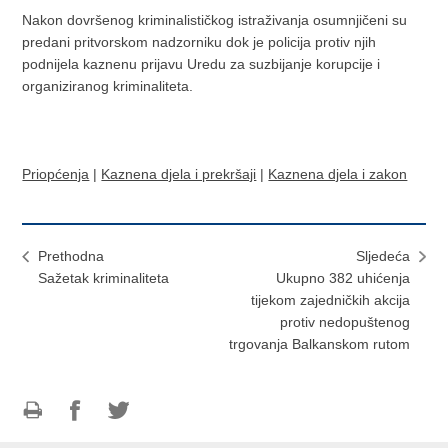
Nakon dovršenog kriminalističkog istraživanja osumnjičeni su
predani pritvorskom nadzorniku dok je policija protiv njih
podnijela kaznenu prijavu Uredu za suzbijanje korupcije i
organiziranog kriminaliteta.
Priopćenja
|
Kaznena djela i prekršaji
|
Kaznena djela i zakon
Prethodna
Sljedeća
Sažetak kriminaliteta
Ukupno 382 uhićenja
tijekom zajedničkih akcija
protiv nedopuštenog
trgovanja Balkanskom rutom
Ispiši
Podijeli
Podijeli