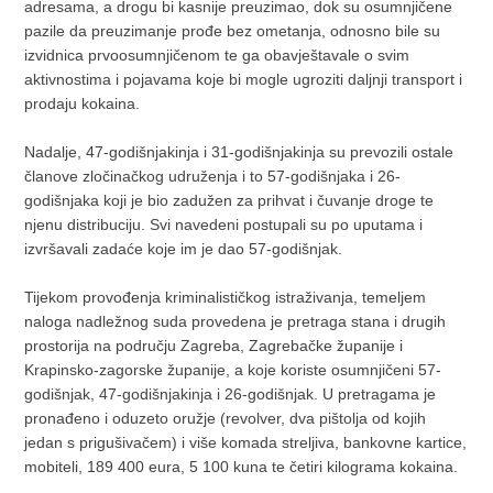
adresama, a drogu bi kasnije preuzimao, dok su osumnjičene
pazile da preuzimanje prođe bez ometanja, odnosno bile su
izvidnica prvoosumnjičenom te ga obavještavale o svim
aktivnostima i pojavama koje bi mogle ugroziti daljnji transport i
prodaju kokaina.
Nadalje, 47-godišnjakinja i 31-godišnjakinja su prevozili ostale
članove zločinačkog udruženja i to 57-godišnjaka i 26-
godišnjaka koji je bio zadužen za prihvat i čuvanje droge te
njenu distribuciju. Svi navedeni postupali su po uputama i
izvršavali zadaće koje im je dao 57-godišnjak.
Tijekom provođenja kriminalističkog istraživanja, temeljem
naloga nadležnog suda provedena je pretraga stana i drugih
prostorija na području Zagreba, Zagrebačke županije i
Krapinsko-zagorske županije, a koje koriste osumnjičeni 57-
godišnjak, 47-godišnjakinja i 26-godišnjak. U pretragama je
pronađeno i oduzeto oružje (revolver, dva pištolja od kojih
jedan s prigušivačem) i više komada streljiva, bankovne kartice,
mobiteli, 189 400 eura, 5 100 kuna te četiri kilograma kokaina.