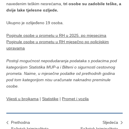
navedenim teškim nesrećama,
tri osobe su zadobile teške, a
dvije lake tjelesne ozljede.
Ukupno je ozlijeđeno 19 osoba.
Poginule osobe u prometu u RH u 2025. po mjesecima
Poginule osobe u prometu u RH mjesečno po policijskim
upravama
Postoji mogućnost nepodudaranja podataka s podacima pod
kategorijom Statistika MUP-a i Bilteni o sigurnosti cestovnog
prometa. Naime, u mjesečne podatke od prethodnih godina
pod tom kategorijom nisu uračunate naknadno preminule
osobe.
Vijesti u brojkama
|
Statistike
|
Promet i vozila
Prethodna
Sljedeća
Sažetak kriminaliteta
Sažetak kriminaliteta