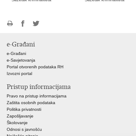
Ispiši
Podijeli
Podijeli
stranicu
na
na
e-Građani
Facebooku
Twitteru
e-Građani
e-Savjetovanja
Portal otvorenih podataka RH
Izvozni portal
Pristup informacijama
Pravo na pristup informacijama
Zaštita osobnih podataka
Politika privatnosti
Zapošljavanje
Školovanje
Odnosi s javnošću