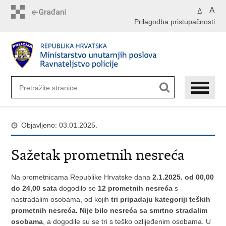
Preskoči
A
A
na
Prilagodba pristupačnosti
glavni
sadržaj
Objavljeno: 03.01.2025.
Sažetak prometnih nesreća
Na prometnicama Republike Hrvatske dana
2.1.2025. od 00,00
do 24,00 sata
dogodilo se
12 prometnih nesreća
s
nastradalim osobama, od kojih
tri pripadaju kategoriji teških
prometnih nesreća.
Nije bilo nesreća sa smrtno stradalim
osobama
, a dogodile su se tri s teško ozlijeđenim osobama. U