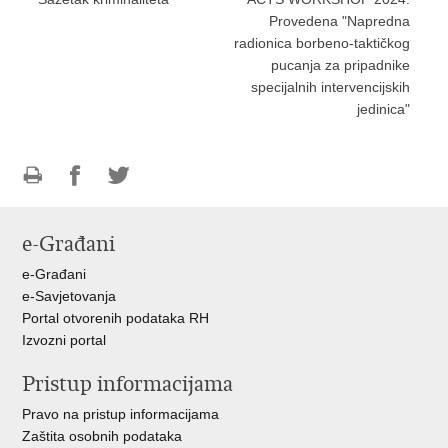
Provedena "Napredna
radionica borbeno-taktičkog
pucanja za pripadnike
specijalnih intervencijskih
jedinica"
Ispiši
Podijeli
Podijeli
stranicu
na
na
e-Građani
Facebooku
Twitteru
e-Građani
e-Savjetovanja
Portal otvorenih podataka RH
Izvozni portal
Pristup informacijama
Pravo na pristup informacijama
Zaštita osobnih podataka