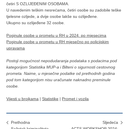
četiri S OZLIJEĐENIM OSOBAMA.
U navedenim teškim nesrećama, četiri osobe su zadobile teške
tjelesne ozljede, a dvije osobe lakše su ozlijeđene.
Ukupno su ozlijeđene 32 osobe.
Poginule osobe u prometu u RH u 2024. po mjesecima
Poginule osobe u prometu u RH mjesečno po policijskim
upravama
Postoji mogućnost nepodudaranja podataka s podacima pod
kategorijom Statistika MUP-a i Bilteni o sigurnosti cestovnog
prometa. Naime, u mjesečne podatke od prethodnih godina
pod tom kategorijom nisu uračunate naknadno preminule
osobe.
Vijesti u brojkama
|
Statistike
|
Promet i vozila
Prethodna
Sljedeća
Sažetak kriminaliteta
ACTS WORKSHOP 2024: