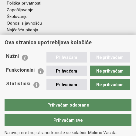
Politika privatnosti
Zapošljavanje
Školovanje
Odnosi s javnošću
Najčešća pitanja
Ova stranica upotrebljava kolačiće
Važne poveznice
Ministarstvo unutarnjih poslova RH
Nužni
Prihvaćam
Ne prihvaćam
EMN Nacionalna kontaktna točka za Republiku Hrvatsku
Policijske uprave
Funkcionalni
Prihvaćam
Ne prihvaćam
Policijska akademija
Muzej policije
Statistički
Prihvaćam
Ne prihvaćam
Zaklada policijske solidarnosti
Dom zdravlja MUP-a
Sindikati
Prihvaćam odabrane
Udruge
Prihvaćam sve
Povratak na vrh
Na ovoj mrežnoj stranci koriste se kolačići. Molimo Vas da