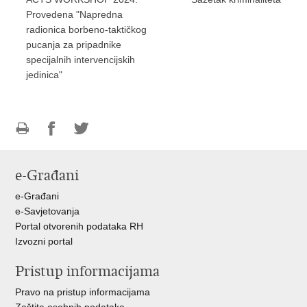
Provedena "Napredna
radionica borbeno-taktičkog
pucanja za pripadnike
specijalnih intervencijskih
jedinica"
Ispiši
Podijeli
Podijeli
stranicu
na
na
e-Građani
Facebooku
Twitteru
e-Građani
e-Savjetovanja
Portal otvorenih podataka RH
Izvozni portal
Pristup informacijama
Pravo na pristup informacijama