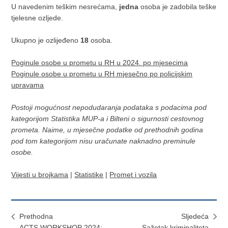
U navedenim teškim nesrećama,
jedna
osoba je zadobila teške
tjelesne ozljede.
Ukupno je ozlijeđeno
18
osoba.
Poginule osobe u prometu u RH u 2024. po mjesecima
Poginule osobe u prometu u RH mjesečno po policijskim
upravama
Postoji mogućnost nepodudaranja podataka s podacima pod
kategorijom Statistika MUP-a i Bilteni o sigurnosti cestovnog
prometa. Naime, u mjesečne podatke od prethodnih godina
pod tom kategorijom nisu uračunate naknadno preminule
osobe.
Vijesti u brojkama
|
Statistike
|
Promet i vozila
Prethodna
Sljedeća
ACTS WORKSHOP 2024:
Sažetak kriminaliteta