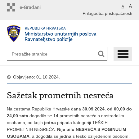
Preskoči
A
A
na
Prilagodba pristupačnosti
glavni
sadržaj
Objavljeno: 01.10.2024.
Sažetak prometnih nesreća
Na cestama Republike Hrvatske dana
30.09.2024. od 00,00 do
24,00 sata
dogodilo se
14
prometnih nesreća s nastradalim
osobama, od kojih
jedna
pripada kategoriji TEŠKIH
PROMETNIH NESREĆA.
Nije bilo NESREĆA S POGINULIM
OSOBAMA
, a dogodila se
jedna
s teško ozlijeđenom osobom.