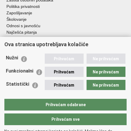
Zaštita osobnih podataka
Politika privatnosti
Zapošljavanje
Školovanje
Odnosi s javnošću
Najčešća pitanja
Ova stranica upotrebljava kolačiće
Važne poveznice
Ministarstvo unutarnjih poslova RH
Nužni
Prihvaćam
Ne prihvaćam
EMN Nacionalna kontaktna točka za Republiku Hrvatsku
Policijske uprave
Funkcionalni
Prihvaćam
Ne prihvaćam
Policijska akademija
Muzej policije
Statistički
Prihvaćam
Ne prihvaćam
Zaklada policijske solidarnosti
Dom zdravlja MUP-a
Sindikati
Prihvaćam odabrane
Udruge
Prihvaćam sve
Povratak na vrh