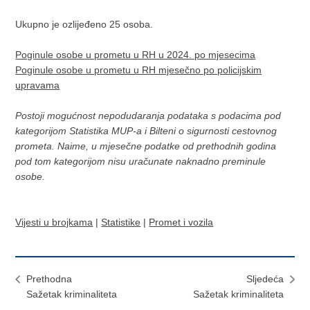
Ukupno je ozlijeđeno 25 osoba.
Poginule osobe u prometu u RH u 2024. po mjesecima
Poginule osobe u prometu u RH mjesečno po policijskim
upravama
Postoji mogućnost nepodudaranja podataka s podacima pod
kategorijom Statistika MUP-a i Bilteni o sigurnosti cestovnog
prometa. Naime, u mjesečne podatke od prethodnih godina
pod tom kategorijom nisu uračunate naknadno preminule
osobe.
Vijesti u brojkama
|
Statistike
|
Promet i vozila
Prethodna
Sljedeća
Sažetak kriminaliteta
Sažetak kriminaliteta