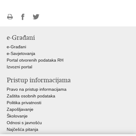
Ispiši
Podijeli
Podijeli
stranicu
na
na
e-Građani
Facebooku
Twitteru
e-Građani
e-Savjetovanja
Portal otvorenih podataka RH
Izvozni portal
Pristup informacijama
Pravo na pristup informacijama
Zaštita osobnih podataka
Politika privatnosti
Zapošljavanje
Školovanje
Odnosi s javnošću
Najčešća pitanja