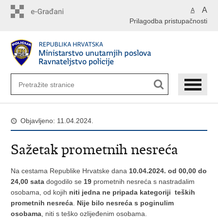
Preskoči
A
A
na
Prilagodba pristupačnosti
glavni
sadržaj
Objavljeno: 11.04.2024.
Sažetak prometnih nesreća
Na cestama Republike Hrvatske dana
10.04.2024. od 00,00 do
24,00 sata
dogodilo se
19
prometnih nesreća s nastradalim
osobama, od kojih
niti jedna ne pripada kategoriji teških
prometnih nesreća
.
Nije bilo nesreća s poginulim
osobama
, niti s teško ozlijeđenim osobama.