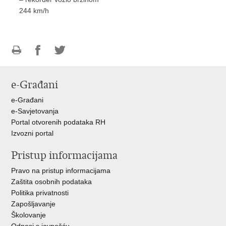
244 km/h
Ispiši
Podijeli
Podijeli
stranicu
na
na
e-Građani
Facebooku
Twitteru
e-Građani
e-Savjetovanja
Portal otvorenih podataka RH
Izvozni portal
Pristup informacijama
Pravo na pristup informacijama
Zaštita osobnih podataka
Politika privatnosti
Zapošljavanje
Školovanje