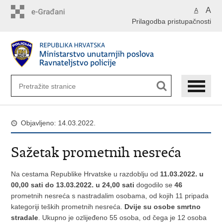
Preskoči
A
A
na
Prilagodba pristupačnosti
glavni
sadržaj
Objavljeno: 14.03.2022.
Sažetak prometnih nesreća
Na cestama Republike Hrvatske u razdoblju od
11.03.2022. u
00,00 sati do 13.03.2022. u 24,00 sati
dogodilo se
46
prometnih nesreća s nastradalim osobama, od kojih 11 pripada
kategoriji teških prometnih nesreća.
Dvije su osobe smrtno
stradale
. Ukupno je ozlijeđeno 55 osoba, od čega je 12 osoba