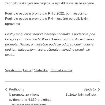
zadobilo teške tjelesne ozljede, a njih 43 lakše su ozlijeđene.
Poginule osobe u prometu u RH u 2022. po mjesecima
Poginule osobe u prometu u RH mjesečno po policijskim
upravama
Postoji mogućnost nepodudaranja podataka s podacima pod
kategorijom Statistika MUP-a i Bilteni o sigurnosti cestovnog
prometa. Naime, u mjesečne podatke od prethodnih godina
pod tom kategorijom nisu uračunate naknadno preminule
osobe.
Vijesti u brojkama
|
Statistike
|
Promet i vozila
Prethodna
Sljedeća
U prometu za vikend
Sažetak kriminaliteta
evidentirano 4.630 prekršaja
– rekorder vozio brzinom