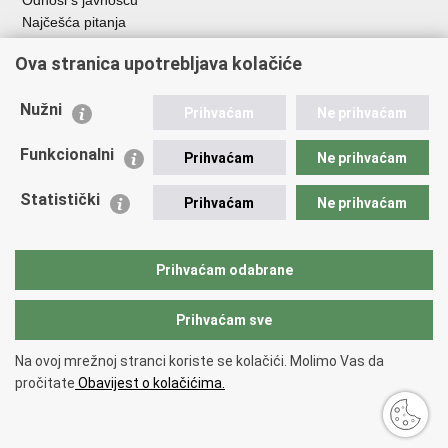
Odnosi s javnošću
Najčešća pitanja
Ova stranica upotrebljava kolačiće
Važne poveznice
Ministarstvo unutarnjih poslova RH
Nužni
Prihvaćam
Ne prihvaćam
EMN Nacionalna kontaktna točka za Republiku Hrvatsku
Policijske uprave
Funkcionalni
Prihvaćam
Ne prihvaćam
Policijska akademija
Muzej policije
Statistički
Prihvaćam
Ne prihvaćam
Zaklada policijske solidarnosti
Dom zdravlja MUP-a
Sindikati
Prihvaćam odabrane
Udruge
Prihvaćam sve
Povratak na vrh
Na ovoj mrežnoj stranci koriste se kolačići. Molimo Vas da
Copyright © 2026 Ravnateljstvo policije.
Uvjeti korištenja
.
Izjava o
pročitate
Obavijest o kolačićima.
pristupačnosti
.