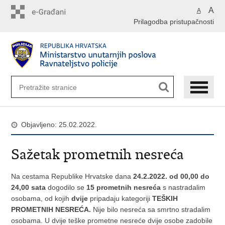
Preskoči
A
A
na
Prilagodba pristupačnosti
glavni
sadržaj
Objavljeno: 25.02.2022.
Sažetak prometnih nesreća
Na cestama Republike Hrvatske dana
24.2.2022. od 00,00 do
24,00 sata
dogodilo se
15 prometnih nesreća
s nastradalim
osobama, od kojih
dvije
pripadaju kategoriji
TEŠKIH
PROMETNIH NESREĆA.
Nije bilo nesreća sa smrtno stradalim
osobama. U dvije teške prometne nesreće dvije osobe zadobile