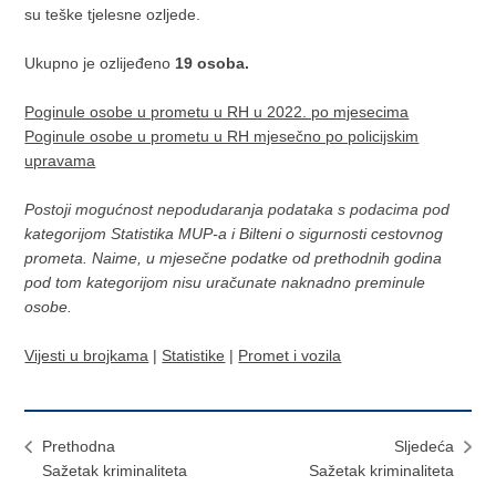
su teške tjelesne ozljede.
Ukupno je ozlijeđeno
19 osoba.
Poginule osobe u prometu u RH u 2022. po mjesecima
Poginule osobe u prometu u RH mjesečno po policijskim
upravama
Postoji mogućnost nepodudaranja podataka s podacima pod
kategorijom Statistika MUP-a i Bilteni o sigurnosti cestovnog
prometa. Naime, u mjesečne podatke od prethodnih godina
pod tom kategorijom nisu uračunate naknadno preminule
osobe.
Vijesti u brojkama
|
Statistike
|
Promet i vozila
Prethodna
Sljedeća
Sažetak kriminaliteta
Sažetak kriminaliteta