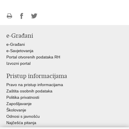
Ispiši
Podijeli
Podijeli
stranicu
na
na
e-Građani
Facebooku
Twitteru
e-Građani
e-Savjetovanja
Portal otvorenih podataka RH
Izvozni portal
Pristup informacijama
Pravo na pristup informacijama
Zaštita osobnih podataka
Politika privatnosti
Zapošljavanje
Školovanje
Odnosi s javnošću
Najčešća pitanja