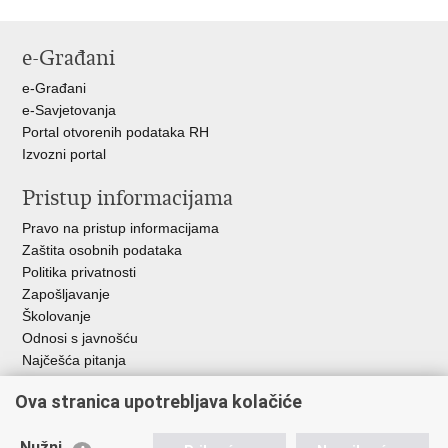
Ispiši
Podijeli
Podijeli
stranicu
na
na
e-Građani
Facebooku
Twitteru
e-Građani
e-Savjetovanja
Portal otvorenih podataka RH
Izvozni portal
Pristup informacijama
Pravo na pristup informacijama
Zaštita osobnih podataka
Politika privatnosti
Zapošljavanje
Školovanje
Odnosi s javnošću
Najčešća pitanja
Ova stranica upotrebljava kolačiće
Važne poveznice
Ministarstvo unutarnjih poslova RH
Nužni