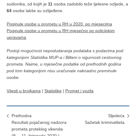
sudionika, od kojih je
11
osoba zadobilo teže tjelesne ozljede, a
64
osobe lakše su ozlijeđene.
Poginule osobe u prometu u RH u 2020. po mjesecima
Poginule osobe u prometu u RH mjesečno po policijskim
upravama
Postoji mogućnost nepodudaranja podataka s podacima pod
kategorijom Statistika MUP-a i Bilteni o sigurnosti cestovnog
prometa. Naime, u mjesečne podatke od prethodnih godina
pod tom kategorijom nisu uračunate naknadno preminule
osobe.
Vijesti u brojkama
|
Statistike
|
Promet i vozila
Prethodna
Sljedeća
Rezultati pojačanog nadzora
Sažetak kriminaliteta
prometa proteklog vikenda
(9. – 11. listopada 2020.)