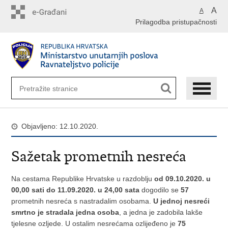
Preskoči
A
A
na
Prilagodba pristupačnosti
glavni
sadržaj
Objavljeno: 12.10.2020.
Sažetak prometnih nesreća
Na cestama Republike Hrvatske u razdoblju
od 09.10.2020. u
00,00 sati do 11.09.2020. u 24,00 sata
dogodilo se
57
prometnih nesreća s nastradalim osobama.
U jednoj nesreći
smrtno je stradala jedna osoba
, a jedna je zadobila lakše
tjelesne ozljede. U ostalim nesrećama ozlijeđeno je
75