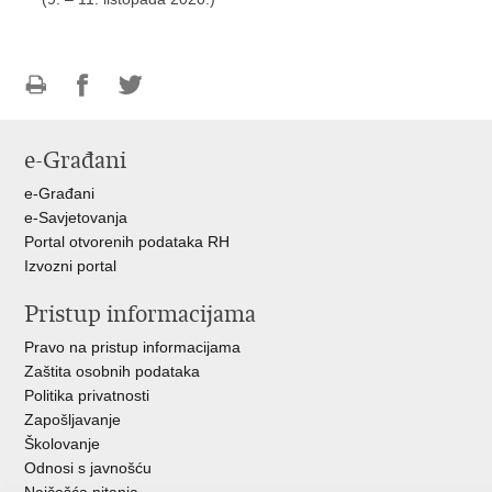
Ispiši
Podijeli
Podijeli
stranicu
na
na
e-Građani
Facebooku
Twitteru
e-Građani
e-Savjetovanja
Portal otvorenih podataka RH
Izvozni portal
Pristup informacijama
Pravo na pristup informacijama
Zaštita osobnih podataka
Politika privatnosti
Zapošljavanje
Školovanje
Odnosi s javnošću