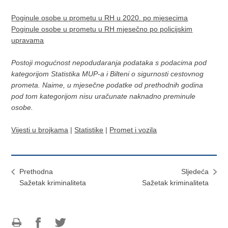
Poginule osobe u prometu u RH u 2020. po mjesecima
Poginule osobe u prometu u RH mjesečno po policijskim
upravama
Postoji mogućnost nepodudaranja podataka s podacima pod
kategorijom Statistika MUP-a i Bilteni o sigurnosti cestovnog
prometa. Naime, u mjesečne podatke od prethodnih godina
pod tom kategorijom nisu uračunate naknadno preminule
osobe. ​
Vijesti u brojkama
|
Statistike
|
Promet i vozila
Prethodna
Sljedeća
Sažetak kriminaliteta
Sažetak kriminaliteta