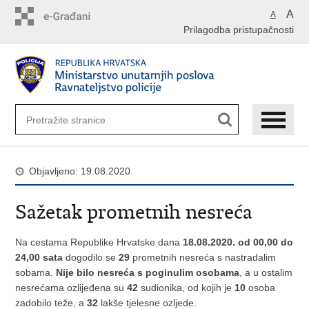
Preskoči
A
A
na
Prilagodba pristupačnosti
glavni
sadržaj
Objavljeno: 19.08.2020.
Sažetak prometnih nesreća
Na cestama Republike Hrvatske dana
18.08.2020. od 00,00 do
24,00 sata
dogodilo se
29
prometnih nesreća s nastradalim
sobama.
Nije bilo nesreća s poginulim osobama
, a u ostalim
nesrećama ozlijeđena su
42
sudionika, od kojih je
10
osoba
zadobilo teže, a
32
lakše tjelesne ozljede.