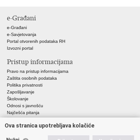
Ispiši
Podijeli
Podijeli
stranicu
na
na
e-Građani
Facebooku
Twitteru
e-Građani
e-Savjetovanja
Portal otvorenih podataka RH
Izvozni portal
Pristup informacijama
Pravo na pristup informacijama
Zaštita osobnih podataka
Politika privatnosti
Zapošljavanje
Školovanje
Odnosi s javnošću
Najčešća pitanja
Ova stranica upotrebljava kolačiće
Važne poveznice
Ministarstvo unutarnjih poslova RH
Nužni