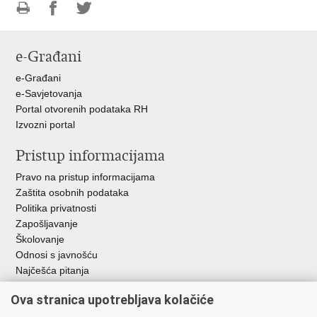
Ispiši
Podijeli
Podijeli
stranicu
na
na
e-Građani
Facebooku
Twitteru
e-Građani
e-Savjetovanja
Portal otvorenih podataka RH
Izvozni portal
Pristup informacijama
Pravo na pristup informacijama
Zaštita osobnih podataka
Politika privatnosti
Zapošljavanje
Školovanje
Odnosi s javnošću
Najčešća pitanja
Ova stranica upotrebljava kolačiće
Važne poveznice