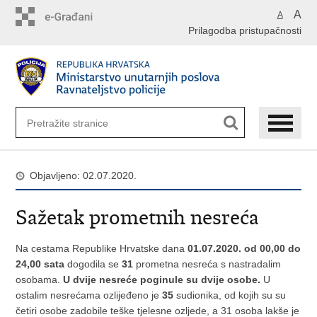
Preskoči
A
A
na
Prilagodba pristupačnosti
glavni
sadržaj
Objavljeno: 02.07.2020.
Sažetak prometnih nesreća
Na cestama Republike Hrvatske dana
01.07.2020. od 00,00 do
24,00 sata
dogodila se
31
prometna nesreća s nastradalim
osobama.
U dvije nesreće poginule su dvije osobe.
U
ostalim nesrećama ozlijeđeno je
35
sudionika, od kojih su su
četiri osobe zadobile teške tjelesne ozljede, a 31 osoba lakše je