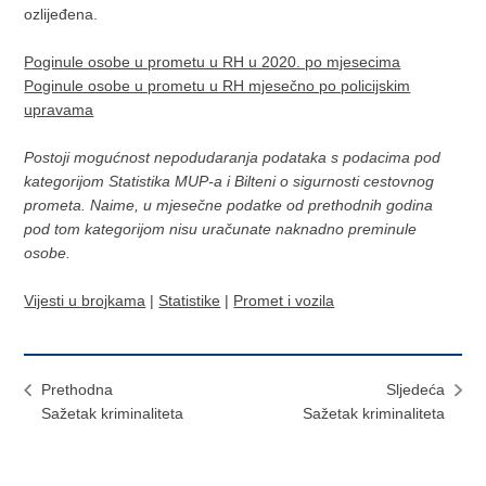
ozlijeđena.
Poginule osobe u prometu u RH u 2020. po mjesecima
Poginule osobe u prometu u RH mjesečno po policijskim
upravama
Postoji mogućnost nepodudaranja podataka s podacima pod
kategorijom Statistika MUP-a i Bilteni o sigurnosti cestovnog
prometa. Naime, u mjesečne podatke od prethodnih godina
pod tom kategorijom nisu uračunate naknadno preminule
osobe.
Vijesti u brojkama
|
Statistike
|
Promet i vozila
Prethodna
Sljedeća
Sažetak kriminaliteta
Sažetak kriminaliteta