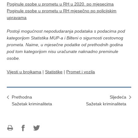
Poginule osobe u prometu u RH u 2020. po mjesecima
Poginule osobe u prometu u RH mjesečno po policijskim
upravama
Postoji mogućnost nepodudaranja podataka s podacima pod
kategorijom Statistika MUP-a i Bilteni o sigurnosti cestovnog
prometa. Naime, u mjesečne podatke od prethodnih godina
pod tom kategorijom nisu uračunate naknadno preminule
osobe.
Vijesti u brojkama
|
Statistike
|
Promet i vozila
Prethodna
Sljedeća
Sažetak kriminaliteta
Sažetak kriminaliteta
Ispiši
Podijeli
Podijeli