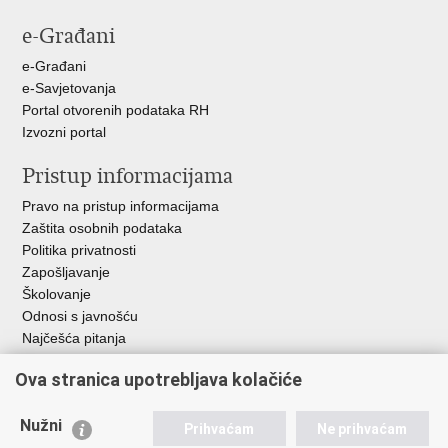
stranicu
na
na
e-Građani
Facebooku
Twitteru
e-Građani
e-Savjetovanja
Portal otvorenih podataka RH
Izvozni portal
Pristup informacijama
Pravo na pristup informacijama
Zaštita osobnih podataka
Politika privatnosti
Zapošljavanje
Školovanje
Odnosi s javnošću
Najčešća pitanja
Ova stranica upotrebljava kolačiće
Važne poveznice
Ministarstvo unutarnjih poslova RH
Nužni
Prihvaćam
Ne prihvaćam
EMN Nacionalna kontaktna točka za Republiku Hrvatsku