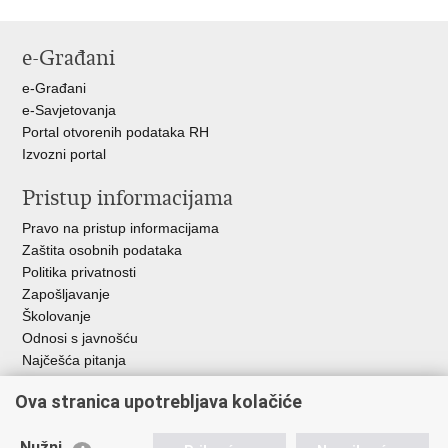
Ispiši
Podijeli
Podijeli
stranicu
na
na
e-Građani
Facebooku
Twitteru
e-Građani
e-Savjetovanja
Portal otvorenih podataka RH
Izvozni portal
Pristup informacijama
Pravo na pristup informacijama
Zaštita osobnih podataka
Politika privatnosti
Zapošljavanje
Školovanje
Odnosi s javnošću
Najčešća pitanja
Ova stranica upotrebljava kolačiće
Važne poveznice
Ministarstvo unutarnjih poslova RH
Nužni