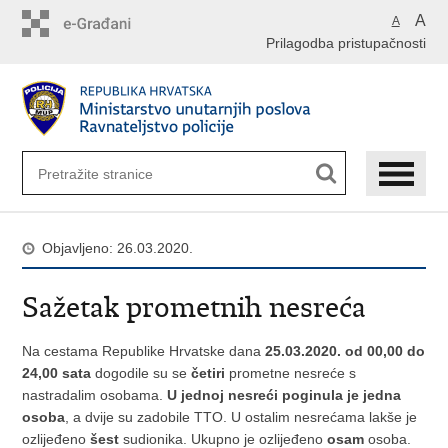
Preskoči
A
A
na
Prilagodba pristupačnosti
glavni
sadržaj
Objavljeno: 26.03.2020.
Sažetak prometnih nesreća
Na cestama Republike Hrvatske dana
25.03.2020. od 00,00 do
24,00 sata
dogodile su se
četiri
prometne nesreće s
nastradalim osobama.
U jednoj nesreći poginula je jedna
osoba
, a dvije su zadobile TTO. U ostalim nesrećama lakše je
ozlijeđeno
šest
sudionika. Ukupno je ozlijeđeno
osam
osoba.