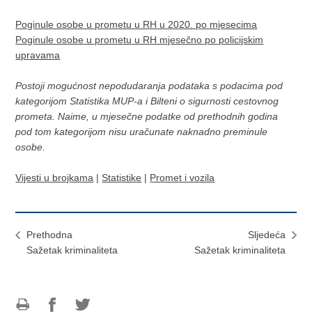
Poginule osobe u prometu u RH u 2020. po mjesecima
Poginule osobe u prometu u RH mjesečno po policijskim
upravama
Postoji mogućnost nepodudaranja podataka s podacima pod
kategorijom Statistika MUP-a i Bilteni o sigurnosti cestovnog
prometa. Naime, u mjesečne podatke od prethodnih godina
pod tom kategorijom nisu uračunate naknadno preminule
osobe.
Vijesti u brojkama
|
Statistike
|
Promet i vozila
Prethodna
Sljedeća
Sažetak kriminaliteta
Sažetak kriminaliteta